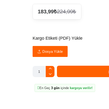
183,99₺
224,99₺
Kargo Etiketi (PDF) Yükle
Dosya Yükle
En Geç
3 gün
içinde
kargoya verilir!