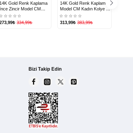
HIZLI
HIZLI
HIZ
Yeni Ürün
Yeni Ürün
14K Gold Renk Kaplama
14K Gold Renk Kaplama
14K G
TESLİMAT
TESLİMAT
TE
İnce Zincir Model CM
Model CM Kadın Kolye -
Model
Kadın Kolye - Lisinya
Lisinya
Lisiny
273,99₺
334,99₺
313,99₺
383,99₺
273,9
Bizi Takip Edin