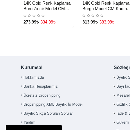
HIZLI
HIZLI
Yeni Ürün
Yeni Ürü
14K Gold Renk Kaplama
14K Gold Renk Kaplama
TESLİMAT
TESLİMAT
Boru Zincir Model CM
Burgu Model CM Kadın
Kadın Kolye - Lisinya
Kolye - Lisinya
273,99₺
334,99₺
313,99₺
383,99₺
Kurumsal
Sözleş
Hakkımızda
Üyelik 
Banka Hesaplarımız
Bayi İa
Ücretsiz Dropshipping
Mesafel
Dropshipping XML Bayilik İş Modeli
Gizlilik
Bayilik Sıkça Sorulan Sorular
İade & 
Yardım
Güvenl