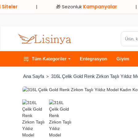
er
|
🎁 Sezonluk
Kampanyalar
|
Ürün,
kategori
veya
Tüm Kategoriler
Entegrasyon
Giyim
marka
ara...
316L Çelik Gold Renk Zirkon Taşlı Yıldız M
home
HIZLI
TESLİMAT