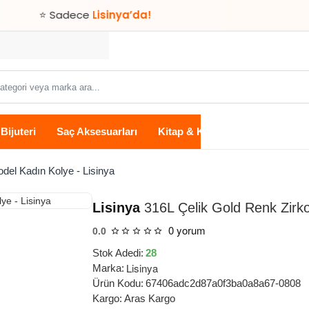
⭐ Sadece
Lisinya’da!
Bijuteri
Saç Aksesuarları
Kitap & Kırtasiye
Ev Yaşam
odel Kadın Kolye - Lisinya
Lisinya
316L Çelik Gold Renk Zirkon
0 yorum
0.0
Stok Adedi:
28
Lisinya
Marka:
Ürün Kodu:
67406adc2d87a0f3ba0a8a67-0808
Kargo:
Aras Kargo