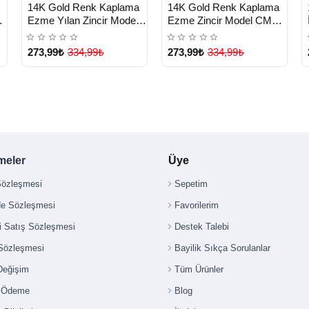
HIZLI
HIZLI
n
Yeni Ürün
Yeni Ürün
14K Gold Renk Kaplama
14K Gold Renk Kaplama
TESLİMAT
TESLİMAT
Ezme Yılan Zincir Model
Ezme Zincir Model CM
CM Kadın Kolye - Lisinya
Kadın Kolye - Lisinya
273,99₺
334,99₺
273,99₺
334,99₺
meler
Üye
Sözleşmesi
Sepetim
de Sözleşmesi
Favorilerim
i Satış Sözleşmesi
Destek Talebi
 Sözleşmesi
Bayilik Sıkça Sorulanlar
Değişim
Tüm Ürünler
i Ödeme
Blog