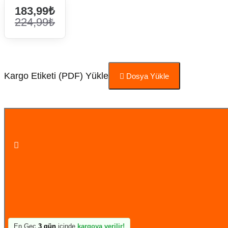
183,99₺
224,99₺
Kargo Etiketi (PDF) Yükle
Dosya Yükle
Sepete Ekle
En Geç
3 gün
içinde
kargoya verilir!