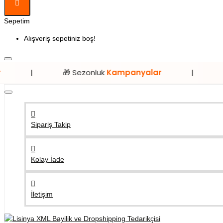
Sepetim
Alışveriş sepetiniz boş!
🎁 Sezonluk
Kampanyalar
|
⭐ Sadece
Li
Sipariş Takip
Kolay İade
İletişim