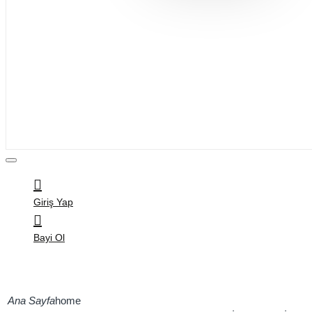
Bijuteri
Saç Aksesuarları
Kitap & Kırtasiye
Ev Yaşam
Oyuncak
Hırdavat
Tüm Ürünler
Giriş Yap
Bayi Ol
home