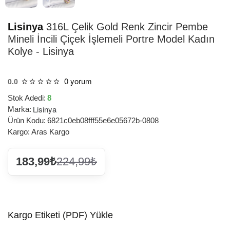
Lisinya
316L Çelik Gold Renk Zincir Pembe
Mineli İncili Çiçek İşlemeli Portre Model Kadın
Kolye - Lisinya
0 yorum
0.0
Stok Adedi:
8
Lisinya
Marka:
Ürün Kodu:
6821c0eb08fff55e6e05672b-0808
Kargo:
Aras Kargo
183,99₺
224,99₺
Kargo Etiketi (PDF) Yükle