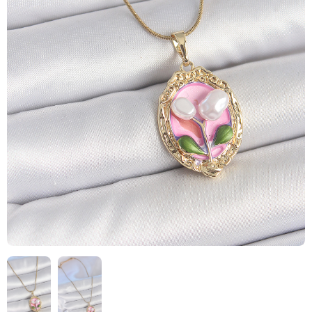
HIZLI
TESLİMAT