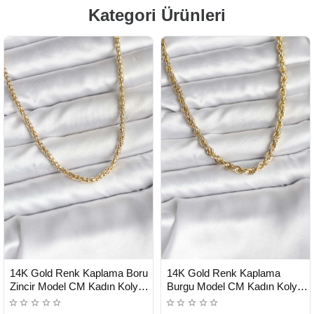
Kategori Ürünleri
HIZLI
HIZLI
Yeni Ürün
Yeni Ürün
14K Gold Renk Kaplama Boru
14K Gold Renk Kaplama
TESLİMAT
TESLİMAT
Zincir Model CM Kadın Kolye -
Burgu Model CM Kadın Kolye -
Lisinya
Lisinya