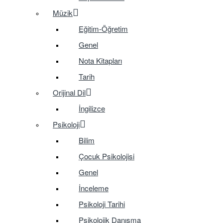
Müzik
Eğitim-Öğretim
Genel
Nota Kitapları
Tarih
Orijinal Dil
İngilizce
Psikoloji
Bilim
Çocuk Psikolojisi
Genel
İnceleme
Psikoloji Tarihi
Psikolojik Danışma