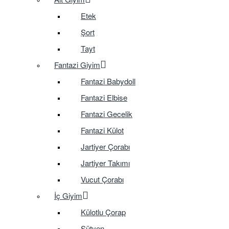
Etek
Şort
Tayt
Fantazi Giyim
Fantazi Babydoll
Fantazi Elbise
Fantazi Gecelik
Fantazi Külot
Jartiyer Çorabı
Jartiyer Takımı
Vucut Çorabı
İç Giyim
Külotlu Çorap
Sütyen