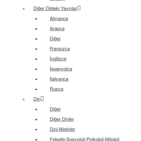
Diğer Dildeki Yayınlar
Almanca
Arapça
Diğer
Fransızca
İngilizce
İspanyolca
İtalyanca
Rusça
Din
Diğer
Diğer Dinler
Dini Metinler
Felsefe-Sosyoloji-Psikoloji-Mitoloji