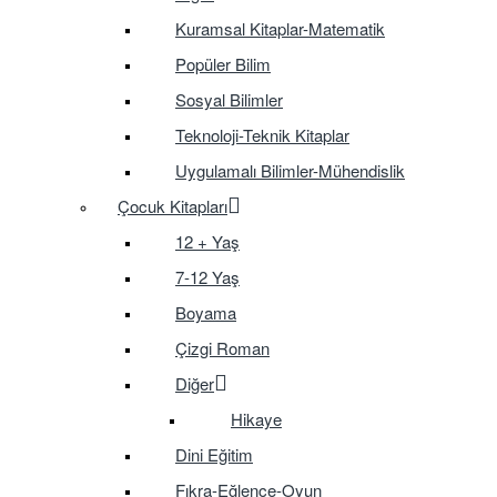
Kuramsal Kitaplar-Matematik
Popüler Bilim
Sosyal Bilimler
Teknoloji-Teknik Kitaplar
Uygulamalı Bilimler-Mühendislik
Çocuk Kitapları
12 + Yaş
7-12 Yaş
Boyama
Çizgi Roman
Diğer
Hikaye
Dini Eğitim
Fıkra-Eğlence-Oyun