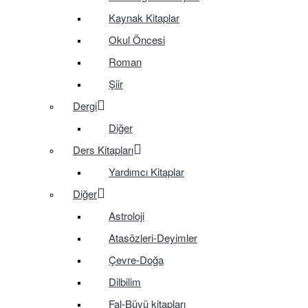
Kaynak Kitaplar
Okul Öncesi
Roman
Şiir
Dergi
Diğer
Ders Kitapları
Yardımcı Kitaplar
Diğer
Astroloji
Atasözleri-Deyimler
Çevre-Doğa
Dilbilim
Fal-Büyü kitapları