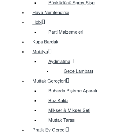
Püskürtücü Sprey Şişe
Hava Nemlendirici
Hobi
Parti Malzemeleri
Kupa Bardak
Mobilya
Aydınlatma
Gece Lambası
Mutfak Gereçleri
Buharda Pişirme Aparatı
Buz Kalıbı
Mikser & Mikser Seti
Mutfak Tartısı
Pratik Ev Gereci