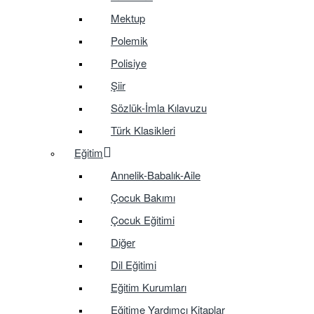
Mektup
Polemik
Polisiye
Şiir
Sözlük-İmla Kılavuzu
Türk Klasikleri
Eğitim
Annelik-Babalık-Aile
Çocuk Bakımı
Çocuk Eğitimi
Diğer
Dil Eğitimi
Eğitim Kurumları
Eğitime Yardımcı Kitaplar