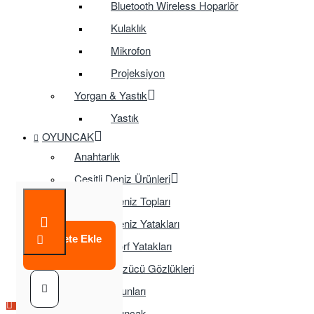
Bluetooth Wireless Hoparlör
Kulaklık
Mikrofon
Projeksiyon
Yorgan & Yastık
Yastık
OYUNCAK
Anahtarlık
Çeşitli Deniz Ürünleri
Deniz Topları
Deniz Yatakları
Sepete Ekle
Sörf Yatakları
Yüzücü Gözlükleri
Çocuk Oyunları
Çok Satılan Ürün
Eğitici Oyuncak