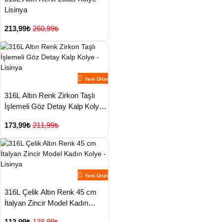
Lisinya
213,99₺
260,99₺
Yeni Ürün
316L Altın Renk Zirkon Taşlı
İşlemeli Göz Detay Kalp Kolye -
Lisinya
173,99₺
211,99₺
Yeni Ürün
316L Çelik Altın Renk 45 cm
İtalyan Zincir Model Kadın
Kolye - Lisinya
113,99₺
138,99₺