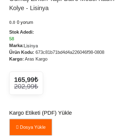
Kolye - Lisinya
0 yorum
0.0
Stok Adedi:
58
Lisinya
Marka:
Ürün Kodu:
673c81b71bd4d4a226046f98-0808
Kargo:
Aras Kargo
165,99₺
202,99₺
Kargo Etiketi (PDF) Yükle
Dosya Yükle