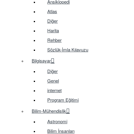
Ansiklopedi
Atlas
Diğer
Harita
Rehber
Sözlük-İmla Kılavuzu
Bilgisayar
Diğer
Genel
internet
Program Eğitimi
Bilim-Mühendislik
Astronomi
Bilim İnsanları