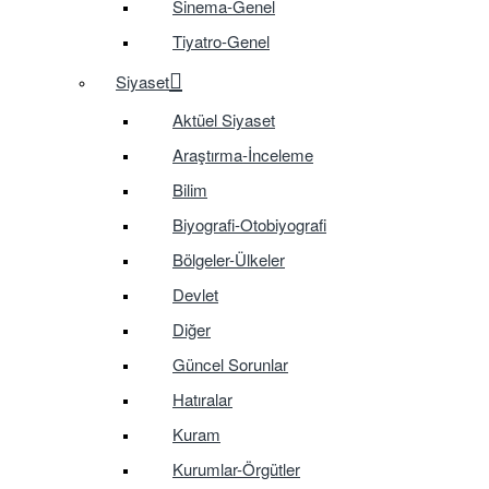
Sinema-Genel
Tiyatro-Genel
Siyaset
Aktüel Siyaset
Araştırma-İnceleme
Bilim
Biyografi-Otobiyografi
Bölgeler-Ülkeler
Devlet
Diğer
Güncel Sorunlar
Hatıralar
Kuram
Kurumlar-Örgütler