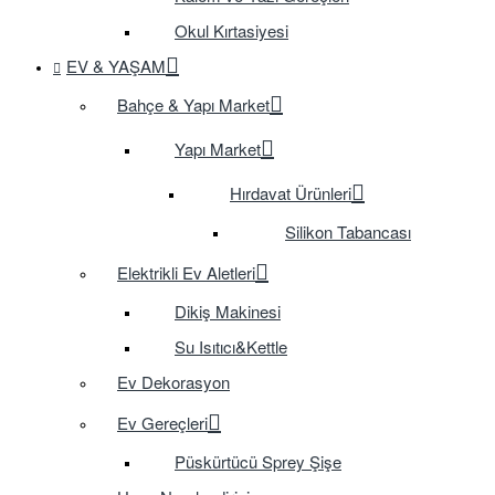
Okul Kırtasiyesi
EV & YAŞAM
Bahçe & Yapı Market
Yapı Market
Hırdavat Ürünleri
Silikon Tabancası
Elektrikli Ev Aletleri
Dikiş Makinesi
Su Isıtıcı&Kettle
Ev Dekorasyon
Ev Gereçleri
Püskürtücü Sprey Şişe