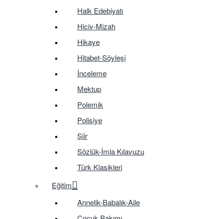
Halk Edebiyatı
Hiciv-Mizah
Hikaye
Hitabet-Söyleşi
İnceleme
Mektup
Polemik
Polisiye
Şiir
Sözlük-İmla Kılavuzu
Türk Klasikleri
Eğitim
Annelik-Babalık-Aile
Çocuk Bakımı