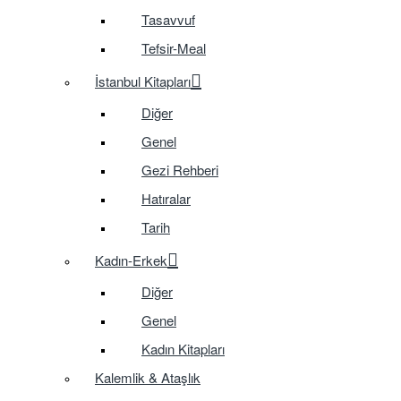
Tasavvuf
Tefsir-Meal
İstanbul Kitapları
Diğer
Genel
Gezi Rehberi
Hatıralar
Tarih
Kadın-Erkek
Diğer
Genel
Kadın Kitapları
Kalemlik & Ataşlık