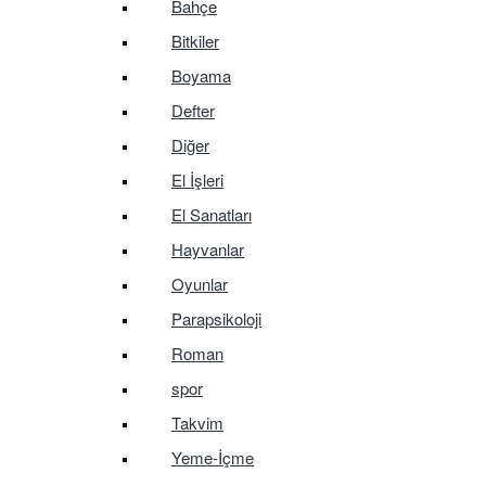
Bahçe
Bitkiler
Boyama
Defter
Diğer
El İşleri
El Sanatları
Hayvanlar
Oyunlar
Parapsikoloji
Roman
spor
Takvim
Yeme-İçme