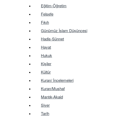
Eğitim-Öğretim
Felsefe
Fıkıh
Günümüz İslam Düşüncesi
Hadis-Sünnet
Hayat
Hukuk
Kişiler
Kültür
Kuran/ İncelemeleri
Kuran/Mushaf
Mantık-Akaid
Siyer
Tarih