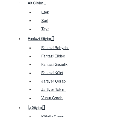
Alt Giyim
Etek
Şort
Tayt
Fantazi Giyim
Fantazi Babydoll
Fantazi Elbise
Fantazi Gecelik
Fantazi Külot
Jartiyer Çorabı
Jartiyer Takımı
Vucut Çorabı
İç Giyim
Külotlu Çorap