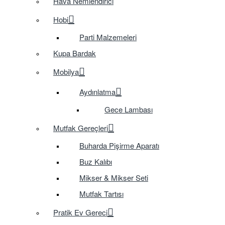
Hava Nemlendirici
Hobi
Parti Malzemeleri
Kupa Bardak
Mobilya
Aydınlatma
Gece Lambası
Mutfak Gereçleri
Buharda Pişirme Aparatı
Buz Kalıbı
Mikser & Mikser Seti
Mutfak Tartısı
Pratik Ev Gereci