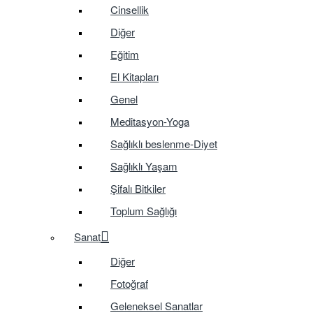
Cinsellik
Diğer
Eğitim
El Kitapları
Genel
Meditasyon-Yoga
Sağlıklı beslenme-Diyet
Sağlıklı Yaşam
Şifalı Bitkiler
Toplum Sağlığı
Sanat
Diğer
Fotoğraf
Geleneksel Sanatlar