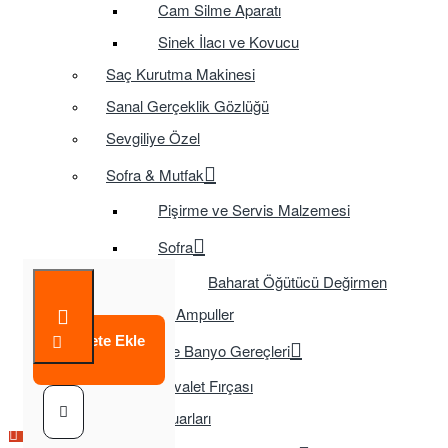
Cam Silme Aparatı
Sinek İlacı ve Kovucu
Saç Kurutma Makinesi
Sanal Gerçeklik Gözlüğü
Sevgiliye Özel
Sofra & Mutfak
Pişirme ve Servis Malzemesi
Sofra
Baharat Öğütücü Değirmen
Tasarruflu Ampuller
Sepete Ekle
Temizlik ve Banyo Gereçleri
Tuvalet Fırçası
TV Aksesuarları
Çok Satılan Ürün