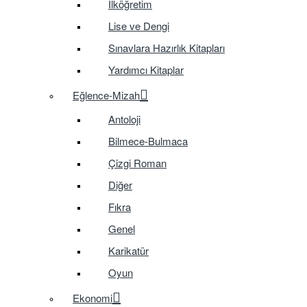
İlköğretim
Lise ve Dengi
Sınavlara Hazırlık Kitapları
Yardımcı Kitaplar
Eğlence-Mizah
Antoloji
Bilmece-Bulmaca
Çizgi Roman
Diğer
Fıkra
Genel
Karikatür
Oyun
Ekonomi