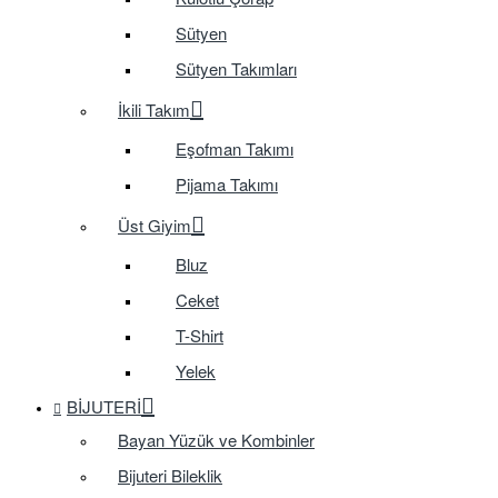
Sütyen
Sütyen Takımları
İkili Takım
Eşofman Takımı
Pijama Takımı
Üst Giyim
Bluz
Ceket
T-Shirt
Yelek
BIJUTERI
Bayan Yüzük ve Kombinler
Bijuteri Bileklik