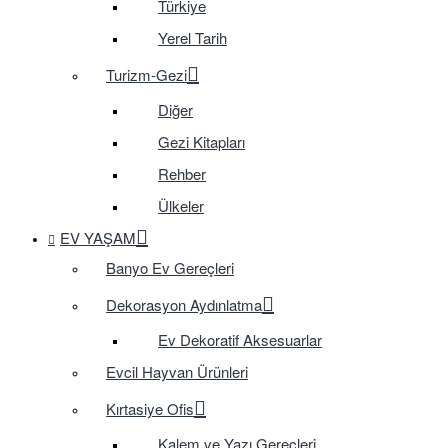
Türkiye
Yerel Tarih
Turizm-Gezi
Diğer
Gezi Kitapları
Rehber
Ülkeler
EV YAŞAM
Banyo Ev Gereçleri
Dekorasyon Aydınlatma
Ev Dekoratif Aksesuarlar
Evcil Hayvan Ürünleri
Kırtasiye Ofis
Kalem ve Yazı Gereçleri