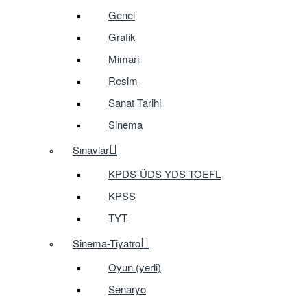
Genel
Grafik
Mimari
Resim
Sanat Tarihi
Sinema
Sınavlar
KPDS-ÜDS-YDS-TOEFL
KPSS
TYT
Sinema-Tiyatro
Oyun (yerli)
Senaryo