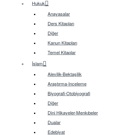
Hukuk
Anayasalar
Ders Kitapları
Diğer
Kanun Kitapları
Temel Kitaplar
İslam
Alevilik-Bektaşilik
Araştırma-Inceleme
Biyografi-Otobiyografi
Diğer
Dini Hikayeler-Menkıbeler
Dualar
Edebiyat