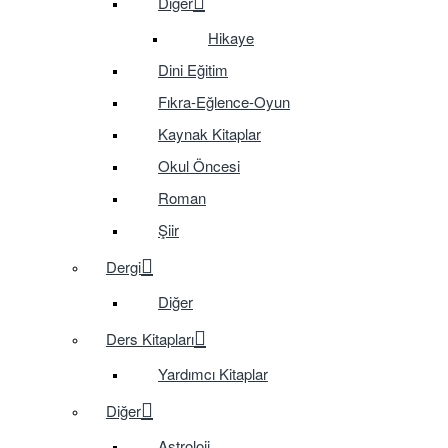
Diğer
Hikaye
Dini Eğitim
Fıkra-Eğlence-Oyun
Kaynak Kitaplar
Okul Öncesi
Roman
Şiir
Dergi
Diğer
Ders Kitapları
Yardımcı Kitaplar
Diğer
Astroloji