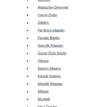
Atasözleri-Deyimler
Çevre-Doğa
Dilbilim
Fal-Büyü kitapları
Faydalı Bilgiler
Gençlik Kitapları
Güzel-Özlü Sözler
Hikaye
İletişim-Medya
Kişisel Gelişim
Meslek Kitapları
Mitoloji
Muhtelif
Okul Öncesi