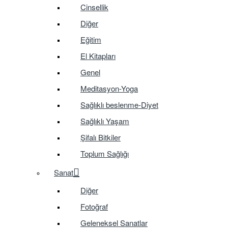
Cinsellik
Diğer
Eğitim
El Kitapları
Genel
Meditasyon-Yoga
Sağlıklı beslenme-Diyet
Sağlıklı Yaşam
Şifalı Bitkiler
Toplum Sağlığı
Sanat
Diğer
Fotoğraf
Geleneksel Sanatlar