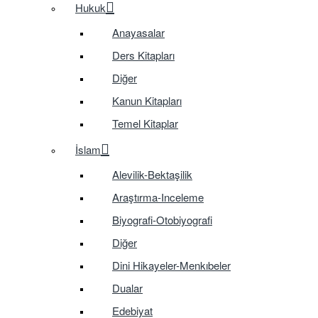
Hukuk
Anayasalar
Ders Kitapları
Diğer
Kanun Kitapları
Temel Kitaplar
İslam
Alevilik-Bektaşilik
Araştırma-Inceleme
Biyografi-Otobiyografi
Diğer
Dini Hikayeler-Menkıbeler
Dualar
Edebiyat