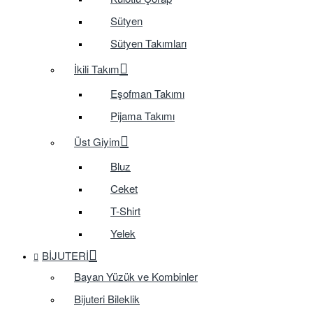
Sütyen
Sütyen Takımları
İkili Takım
Eşofman Takımı
Pijama Takımı
Üst Giyim
Bluz
Ceket
T-Shirt
Yelek
BIJUTERI
Bayan Yüzük ve Kombinler
Bijuteri Bileklik