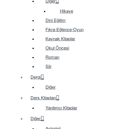
Diğer
Hikaye
Dini Eğitim
Fıkra-Eğlence-Oyun
Kaynak Kitaplar
Okul Öncesi
Roman
Şiir
Dergi
Diğer
Ders Kitapları
Yardımcı Kitaplar
Diğer
Astroloji