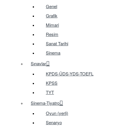
Genel
Grafik
Mimari
Resim
Sanat Tarihi
Sinema
Sınavlar
KPDS-ÜDS-YDS-TOEFL
KPSS
TYT
Sinema-Tiyatro
Oyun (yerli)
Senaryo