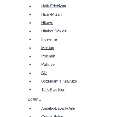
Halk Edebiyatı
Hiciv-Mizah
Hikaye
Hitabet-Söyleşi
İnceleme
Mektup
Polemik
Polisiye
Şiir
Sözlük-İmla Kılavuzu
Türk Klasikleri
Eğitim
Annelik-Babalık-Aile
Çocuk Bakımı