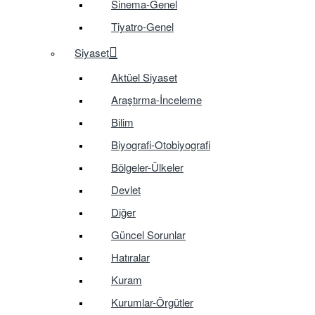
Sinema-Genel
Tiyatro-Genel
Siyaset
Aktüel Siyaset
Araştırma-İnceleme
Bilim
Biyografi-Otobiyografi
Bölgeler-Ülkeler
Devlet
Diğer
Güncel Sorunlar
Hatıralar
Kuram
Kurumlar-Örgütler