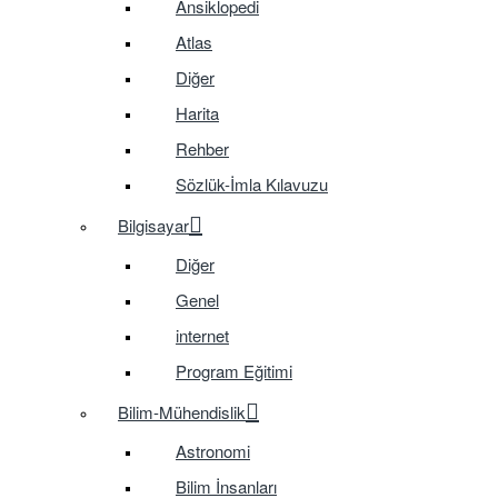
Ansiklopedi
Atlas
Diğer
Harita
Rehber
Sözlük-İmla Kılavuzu
Bilgisayar
Diğer
Genel
internet
Program Eğitimi
Bilim-Mühendislik
Astronomi
Bilim İnsanları