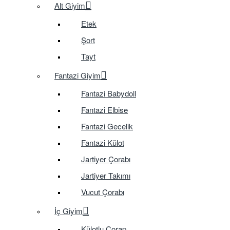
Alt Giyim
Etek
Şort
Tayt
Fantazi Giyim
Fantazi Babydoll
Fantazi Elbise
Fantazi Gecelik
Fantazi Külot
Jartiyer Çorabı
Jartiyer Takımı
Vucut Çorabı
İç Giyim
Külotlu Çorap