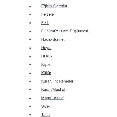
Eğitim-Öğretim
Felsefe
Fıkıh
Günümüz İslam Düşüncesi
Hadis-Sünnet
Hayat
Hukuk
Kişiler
Kültür
Kuran/ İncelemeleri
Kuran/Mushaf
Mantık-Akaid
Siyer
Tarih