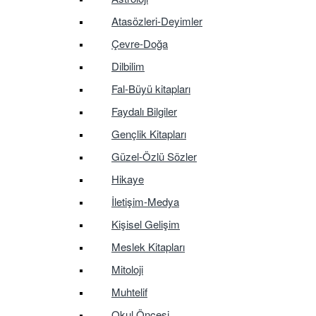
Atasözleri-Deyimler
Çevre-Doğa
Dilbilim
Fal-Büyü kitapları
Faydalı Bilgiler
Gençlik Kitapları
Güzel-Özlü Sözler
Hikaye
İletişim-Medya
Kişisel Gelişim
Meslek Kitapları
Mitoloji
Muhtelif
Okul Öncesi