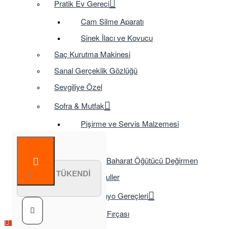
Pratik Ev Gereci
Cam Silme Aparatı
Sinek İlacı ve Kovucu
Saç Kurutma Makinesi
Sanal Gerçeklik Gözlüğü
Sevgiliye Özel
Sofra & Mutfak
Pişirme ve Servis Malzemesi
Sofra
Baharat Öğütücü Değirmen
STOK TÜKENDİ
Tasarruflu Ampuller
Temizlik ve Banyo Gereçleri
Tuvalet Fırçası
Çok Satılan Ürün