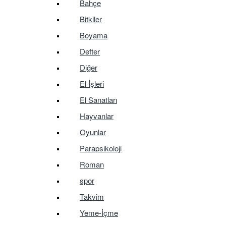
Bahçe
Bitkiler
Boyama
Defter
Diğer
El İşleri
El Sanatları
Hayvanlar
Oyunlar
Parapsikoloji
Roman
spor
Takvim
Yeme-İçme