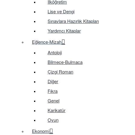
İlköğretim
Lise ve Dengi
Sınavlara Hazırlık Kitapları
Yardımcı Kitaplar
Eğlence-Mizah
Antoloji
Bilmece-Bulmaca
Çizgi Roman
Diğer
Fıkra
Genel
Karikatür
Oyun
Ekonomi