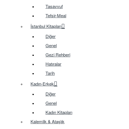
Tasavvuf
Tefsir-Meal
İstanbul Kitapları
Diğer
Genel
Gezi Rehberi
Hatıralar
Tarih
Kadın-Erkek
Diğer
Genel
Kadın Kitapları
Kalemlik & Ataşlık