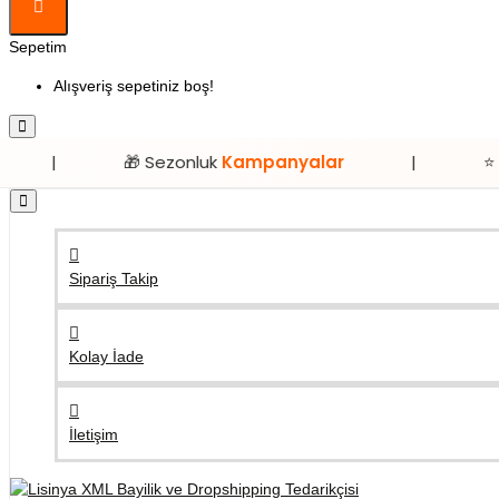
Sepetim
Alışveriş sepetiniz boş!
🎁 Sezonluk
Kampanyalar
|
⭐ Sadece
Lis
Sipariş Takip
Kolay İade
İletişim