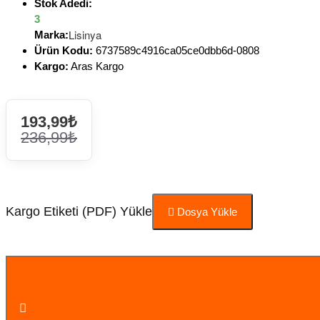
Stok Adedi:
3
Lisinya
Marka:
Ürün Kodu:
6737589c4916ca05ce0dbb6d-0808
Kargo:
Aras Kargo
193,99₺
236,99₺
Kargo Etiketi (PDF) Yükle
Dosya Yükle
Sepete Ekle