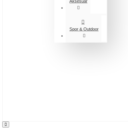
Aksesuar
Spor & Outdoor
Entegrasyon
Giyim
Bijuteri
Saç Aksesuarları
Kitap & Kırtasiye
Ev Yaşam
Oyuncak
Hırdavat
Tüm Ürünler