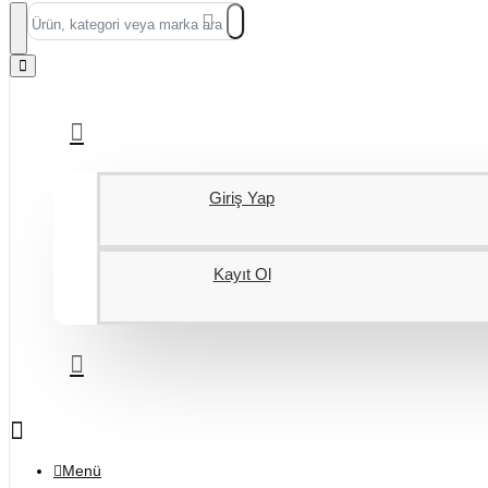
Ürün,
kategori
veya
marka
ara...
Giriş Yap
Kayıt Ol
Menü