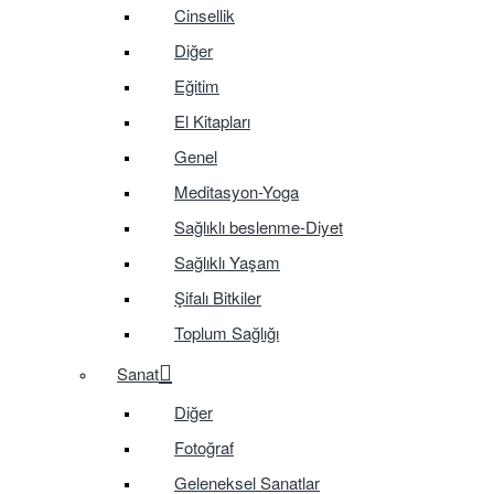
Cinsellik
Diğer
Eğitim
El Kitapları
Genel
Meditasyon-Yoga
Sağlıklı beslenme-Diyet
Sağlıklı Yaşam
Şifalı Bitkiler
Toplum Sağlığı
Sanat
Diğer
Fotoğraf
Geleneksel Sanatlar