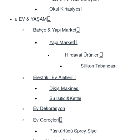
Okul Kırtasiyesi
EV & YAŞAM
Bahçe & Yapı Market
Yapı Market
Hırdavat Ürünleri
Silikon Tabancası
Elektrikli Ev Aletleri
Dikiş Makinesi
Su Isıtıcı&Kettle
Ev Dekorasyon
Ev Gereçleri
Püskürtücü Sprey Şişe