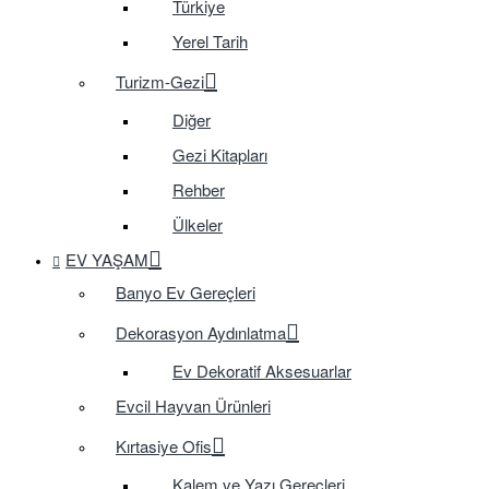
Türkiye
Yerel Tarih
Turizm-Gezi
Diğer
Gezi Kitapları
Rehber
Ülkeler
EV YAŞAM
Banyo Ev Gereçleri
Dekorasyon Aydınlatma
Ev Dekoratif Aksesuarlar
Evcil Hayvan Ürünleri
Kırtasiye Ofis
Kalem ve Yazı Gereçleri