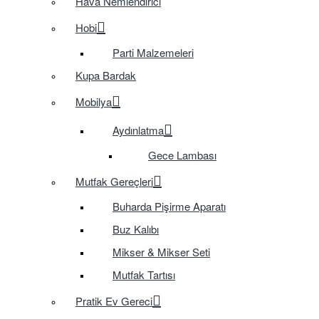
Hava Nemlendirici
Hobi
Parti Malzemeleri
Kupa Bardak
Mobilya
Aydınlatma
Gece Lambası
Mutfak Gereçleri
Buharda Pişirme Aparatı
Buz Kalıbı
Mikser & Mikser Seti
Mutfak Tartısı
Pratik Ev Gereci