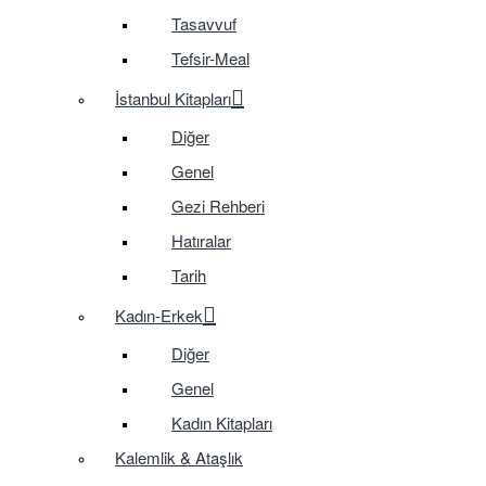
Tasavvuf
Tefsir-Meal
İstanbul Kitapları
Diğer
Genel
Gezi Rehberi
Hatıralar
Tarih
Kadın-Erkek
Diğer
Genel
Kadın Kitapları
Kalemlik & Ataşlık