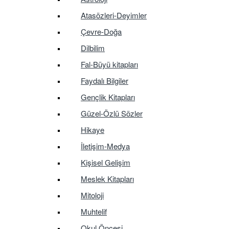
Atasözleri-Deyimler
Çevre-Doğa
Dilbilim
Fal-Büyü kitapları
Faydalı Bilgiler
Gençlik Kitapları
Güzel-Özlü Sözler
Hikaye
İletişim-Medya
Kişisel Gelişim
Meslek Kitapları
Mitoloji
Muhtelif
Okul Öncesi