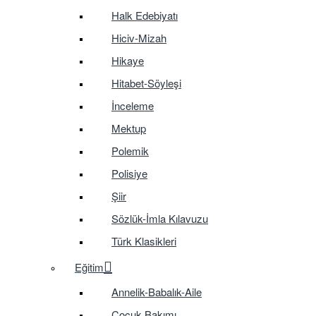
Halk Edebiyatı
Hiciv-Mizah
Hikaye
Hitabet-Söyleşi
İnceleme
Mektup
Polemik
Polisiye
Şiir
Sözlük-İmla Kılavuzu
Türk Klasikleri
Eğitim
Annelik-Babalık-Aile
Çocuk Bakımı