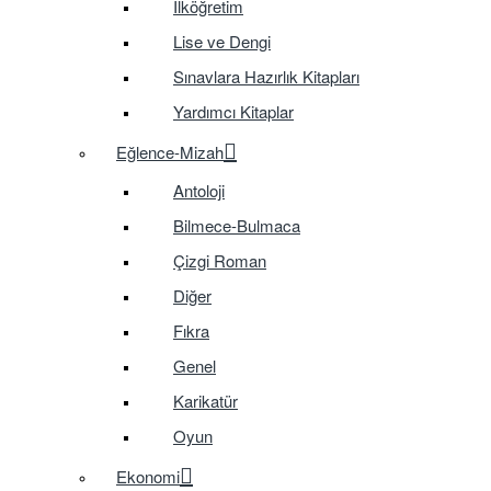
İlköğretim
Lise ve Dengi
Sınavlara Hazırlık Kitapları
Yardımcı Kitaplar
Eğlence-Mizah
Antoloji
Bilmece-Bulmaca
Çizgi Roman
Diğer
Fıkra
Genel
Karikatür
Oyun
Ekonomi