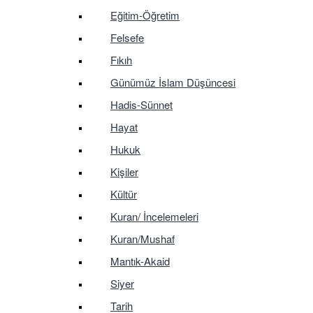
Eğitim-Öğretim
Felsefe
Fıkıh
Günümüz İslam Düşüncesi
Hadis-Sünnet
Hayat
Hukuk
Kişiler
Kültür
Kuran/ İncelemeleri
Kuran/Mushaf
Mantık-Akaid
Siyer
Tarih