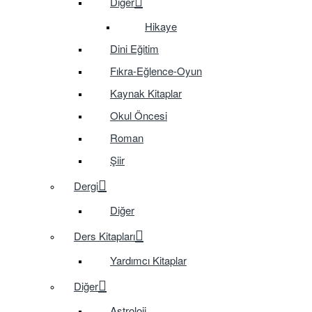
Diğer
Hikaye
Dini Eğitim
Fıkra-Eğlence-Oyun
Kaynak Kitaplar
Okul Öncesi
Roman
Şiir
Dergi
Diğer
Ders Kitapları
Yardımcı Kitaplar
Diğer
Astroloji