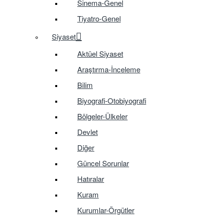
Sinema-Genel
Tiyatro-Genel
Siyaset
Aktüel Siyaset
Araştırma-İnceleme
Bilim
Biyografi-Otobiyografi
Bölgeler-Ülkeler
Devlet
Diğer
Güncel Sorunlar
Hatıralar
Kuram
Kurumlar-Örgütler