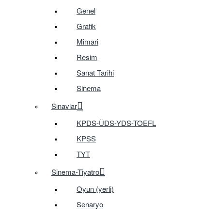
Genel
Grafik
Mimari
Resim
Sanat Tarihi
Sinema
Sınavlar
KPDS-ÜDS-YDS-TOEFL
KPSS
TYT
Sinema-Tiyatro
Oyun (yerli)
Senaryo