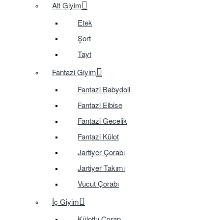
Alt Giyim
Etek
Şort
Tayt
Fantazi Giyim
Fantazi Babydoll
Fantazi Elbise
Fantazi Gecelik
Fantazi Külot
Jartiyer Çorabı
Jartiyer Takımı
Vucut Çorabı
İç Giyim
Külotlu Çorap