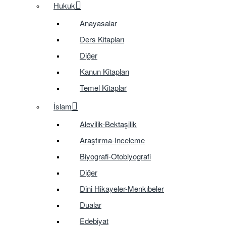
Hukuk
Anayasalar
Ders Kitapları
Diğer
Kanun Kitapları
Temel Kitaplar
İslam
Alevilik-Bektaşilik
Araştırma-Inceleme
Biyografi-Otobiyografi
Diğer
Dini Hikayeler-Menkıbeler
Dualar
Edebiyat