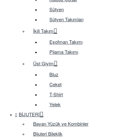
Sütyen
Sütyen Takımları
İkili Takım
Eşofman Takımı
Pijama Takımı
Üst Giyim
Bluz
Ceket
T-Shirt
Yelek
BIJUTERI
Bayan Yüzük ve Kombinler
Bijuteri Bileklik