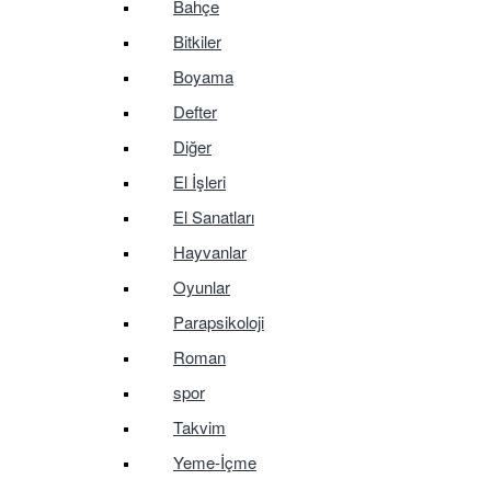
Bahçe
Bitkiler
Boyama
Defter
Diğer
El İşleri
El Sanatları
Hayvanlar
Oyunlar
Parapsikoloji
Roman
spor
Takvim
Yeme-İçme