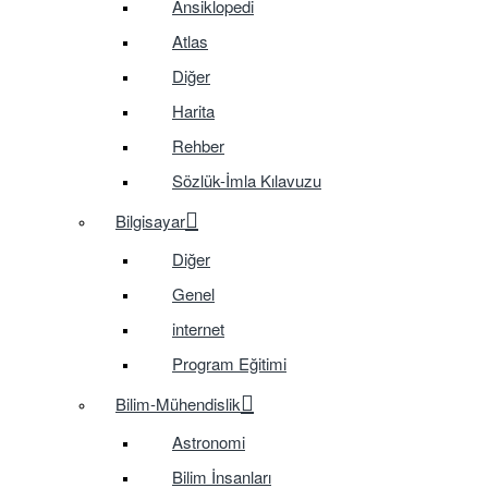
Ansiklopedi
Atlas
Diğer
Harita
Rehber
Sözlük-İmla Kılavuzu
Bilgisayar
Diğer
Genel
internet
Program Eğitimi
Bilim-Mühendislik
Astronomi
Bilim İnsanları