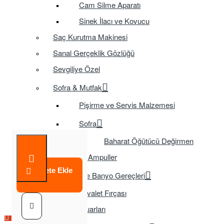
Cam Silme Aparatı
Sinek İlacı ve Kovucu
Saç Kurutma Makinesi
Sanal Gerçeklik Gözlüğü
Sevgiliye Özel
Sofra & Mutfak
Pişirme ve Servis Malzemesi
Sofra
Baharat Öğütücü Değirmen
Tasarruflu Ampuller
Sepete Ekle
Temizlik ve Banyo Gereçleri
Tuvalet Fırçası
TV Aksesuarları
Çok Satılan Ürün