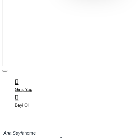
Bijuteri
Saç Aksesuarları
Kitap & Kırtasiye
Ev Yaşam
Oyuncak
Hırdavat
Tüm Ürünler
Giriş Yap
Bayi Ol
home