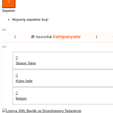
Sepetim
Alışveriş sepetiniz boş!
🎁 Sezonluk
Kampanyalar
|
⭐ Sadece
Li
Sipariş Takip
Kolay İade
İletişim