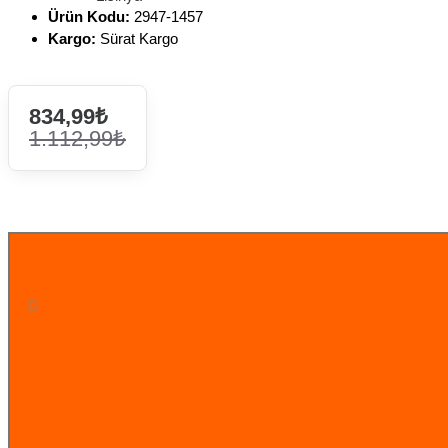
Ürün Kodu:
2947-1457
Kargo:
Sürat Kargo
834,99₺
1.112,99₺
STOK TÜKENDİ