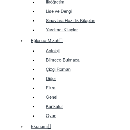
İlköğretim
Lise ve Dengi
Sınavlara Hazırlık Kitapları
Yardımcı Kitaplar
Eğlence-Mizah
Antoloji
Bilmece-Bulmaca
Çizgi Roman
Diğer
Fıkra
Genel
Karikatür
Oyun
Ekonomi