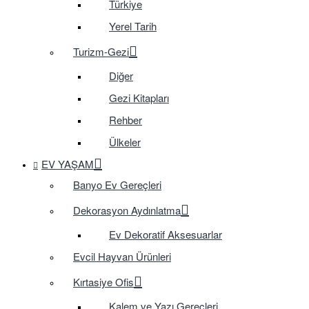
Türkiye
Yerel Tarih
Turizm-Gezi
Diğer
Gezi Kitapları
Rehber
Ülkeler
EV YAŞAM
Banyo Ev Gereçleri
Dekorasyon Aydınlatma
Ev Dekoratif Aksesuarlar
Evcil Hayvan Ürünleri
Kırtasiye Ofis
Kalem ve Yazı Gereçleri