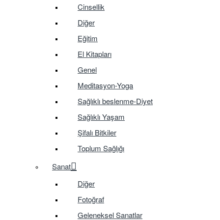
Cinsellik
Diğer
Eğitim
El Kitapları
Genel
Meditasyon-Yoga
Sağlıklı beslenme-Diyet
Sağlıklı Yaşam
Şifalı Bitkiler
Toplum Sağlığı
Sanat
Diğer
Fotoğraf
Geleneksel Sanatlar