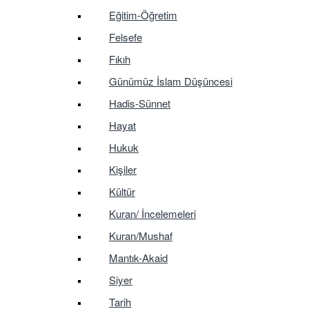
Eğitim-Öğretim
Felsefe
Fıkıh
Günümüz İslam Düşüncesi
Hadis-Sünnet
Hayat
Hukuk
Kişiler
Kültür
Kuran/ İncelemeleri
Kuran/Mushaf
Mantık-Akaid
Siyer
Tarih