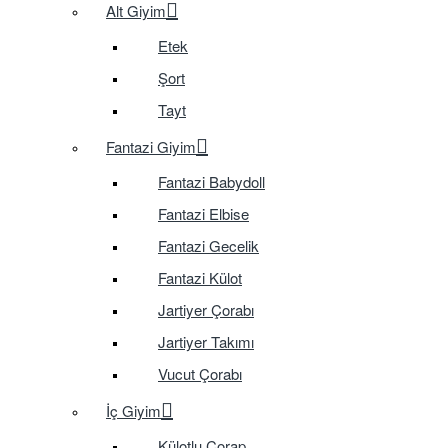
Alt Giyim
Etek
Şort
Tayt
Fantazi Giyim
Fantazi Babydoll
Fantazi Elbise
Fantazi Gecelik
Fantazi Külot
Jartiyer Çorabı
Jartiyer Takımı
Vucut Çorabı
İç Giyim
Külotlu Çorap