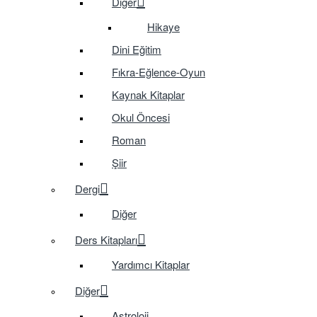
Diğer
Hikaye
Dini Eğitim
Fıkra-Eğlence-Oyun
Kaynak Kitaplar
Okul Öncesi
Roman
Şiir
Dergi
Diğer
Ders Kitapları
Yardımcı Kitaplar
Diğer
Astroloji