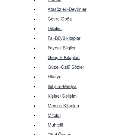
Atasözleri-Deyimler
Çevre-Doğa
Dilbilim
Fal-Büyü kitapları
Faydalı Bilgiler
Gençlik Kitapları
Güzel-Özlü Sözler
Hikaye
İletişim-Medya
Kişisel Gelişim
Meslek Kitapları
Mitoloji
Muhtelif
Okul Öncesi