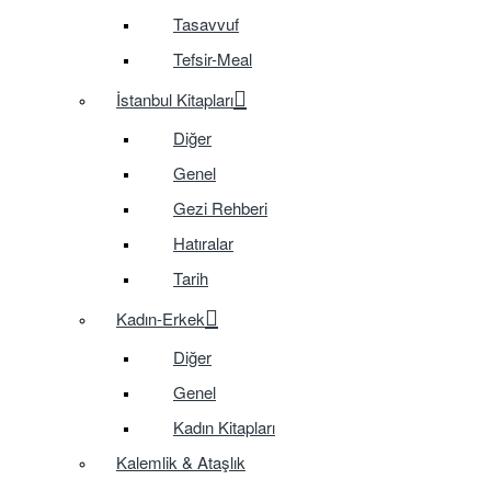
Tasavvuf
Tefsir-Meal
İstanbul Kitapları
Diğer
Genel
Gezi Rehberi
Hatıralar
Tarih
Kadın-Erkek
Diğer
Genel
Kadın Kitapları
Kalemlik & Ataşlık