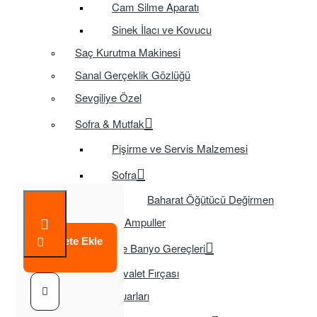
Cam Silme Aparatı
Sinek İlacı ve Kovucu
Saç Kurutma Makinesi
Sanal Gerçeklik Gözlüğü
Sevgiliye Özel
Sofra & Mutfak
Pişirme ve Servis Malzemesi
Sofra
Baharat Öğütücü Değirmen
Tasarruflu Ampuller
Sepete Ekle
Temizlik ve Banyo Gereçleri
Tuvalet Fırçası
TV Aksesuarları