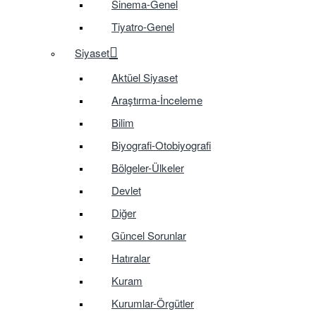
Sinema-Genel
Tiyatro-Genel
Siyaset
Aktüel Siyaset
Araştırma-İnceleme
Bilim
Biyografi-Otobiyografi
Bölgeler-Ülkeler
Devlet
Diğer
Güncel Sorunlar
Hatıralar
Kuram
Kurumlar-Örgütler