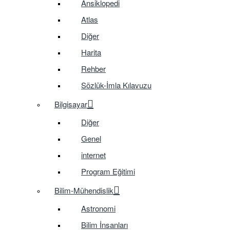
Ansiklopedi
Atlas
Diğer
Harita
Rehber
Sözlük-İmla Kılavuzu
Bilgisayar
Diğer
Genel
internet
Program Eğitimi
Bilim-Mühendislik
Astronomi
Bilim İnsanları