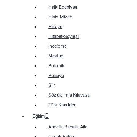
Halk Edebiyatı
Hiciv-Mizah
Hikaye
Hitabet-Söyleşi
İnceleme
Mektup
Polemik
Polisiye
Şiir
Sözlük-İmla Kılavuzu
Türk Klasikleri
Eğitim
Annelik-Babalık-Aile
Çocuk Bakımı