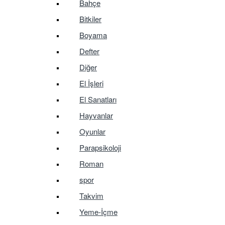
Bahçe
Bitkiler
Boyama
Defter
Diğer
El İşleri
El Sanatları
Hayvanlar
Oyunlar
Parapsikoloji
Roman
spor
Takvim
Yeme-İçme