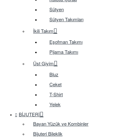
Sütyen
Sütyen Takımları
İkili Takım
Eşofman Takımı
Pijama Takımı
Üst Giyim
Bluz
Ceket
T-Shirt
Yelek
BIJUTERI
Bayan Yüzük ve Kombinler
Bijuteri Bileklik