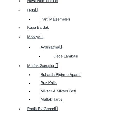
Hava Nemlendirici
Hobi
Parti Malzemeleri
Kupa Bardak
Mobilya
Aydınlatma
Gece Lambası
Mutfak Gereçleri
Buharda Pişirme Aparatı
Buz Kalıbı
Mikser & Mikser Seti
Mutfak Tartısı
Pratik Ev Gereci