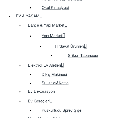
Okul Kırtasiyesi
EV & YAŞAM
Bahçe & Yapı Market
Yapı Market
Hırdavat Ürünleri
Silikon Tabancası
Elektrikli Ev Aletleri
Dikiş Makinesi
Su Isıtıcı&Kettle
Ev Dekorasyon
Ev Gereçleri
Püskürtücü Sprey Şişe