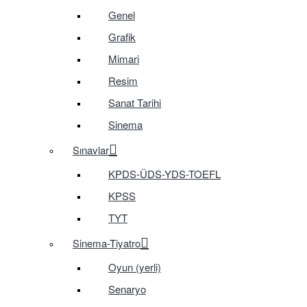
Genel
Grafik
Mimari
Resim
Sanat Tarihi
Sinema
Sınavlar
KPDS-ÜDS-YDS-TOEFL
KPSS
TYT
Sinema-Tiyatro
Oyun (yerli)
Senaryo