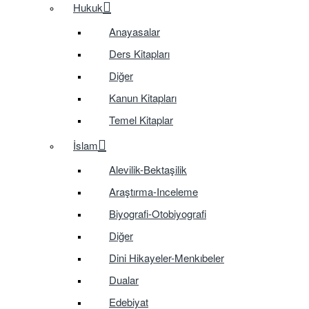
Hukuk
Anayasalar
Ders Kitapları
Diğer
Kanun Kitapları
Temel Kitaplar
İslam
Alevilik-Bektaşilik
Araştırma-Inceleme
Biyografi-Otobiyografi
Diğer
Dini Hikayeler-Menkıbeler
Dualar
Edebiyat