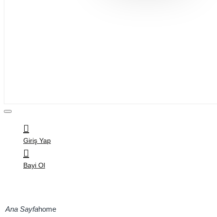
Bijuteri
Saç Aksesuarları
Kitap & Kırtasiye
Ev Yaşam
Oyuncak
Hırdavat
Tüm Ürünler
Giriş Yap
Bayi Ol
home