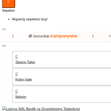
Sepetim
Alışveriş sepetiniz boş!
🎁 Sezonluk
Kampanyalar
|
⭐ Sadece
Lis
Sipariş Takip
Kolay İade
İletişim