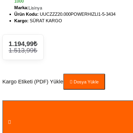
1000
Lisinya
Marka:
Ürün Kodu:
UUCZZZ20.000POWERHIZLI1-5-3434
Kargo:
SÜRAT KARGO
1.194,99₺
1.513,99₺
Kargo Etiketi (PDF) Yükle
Dosya Yükle
Sepete Ekle