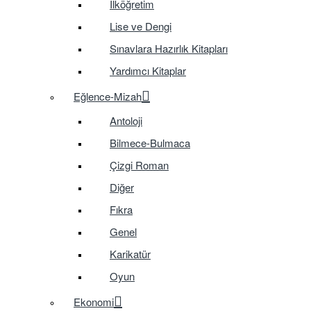
İlköğretim
Lise ve Dengi
Sınavlara Hazırlık Kitapları
Yardımcı Kitaplar
Eğlence-Mizah
Antoloji
Bilmece-Bulmaca
Çizgi Roman
Diğer
Fıkra
Genel
Karikatür
Oyun
Ekonomi