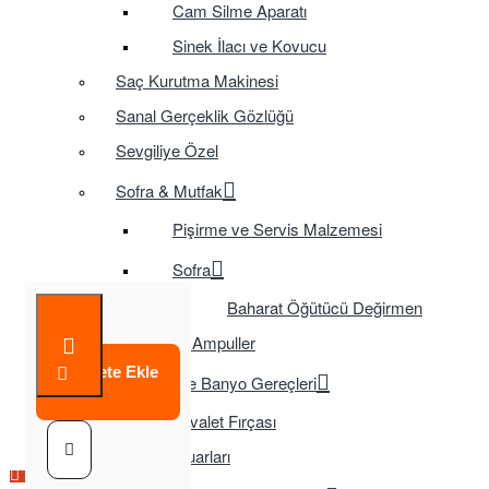
Cam Silme Aparatı
Sinek İlacı ve Kovucu
Saç Kurutma Makinesi
Sanal Gerçeklik Gözlüğü
Sevgiliye Özel
Sofra & Mutfak
Pişirme ve Servis Malzemesi
Sofra
Baharat Öğütücü Değirmen
Tasarruflu Ampuller
Sepete Ekle
Temizlik ve Banyo Gereçleri
Tuvalet Fırçası
TV Aksesuarları
Çok Satılan Ürün
Çok Satılan Ürün