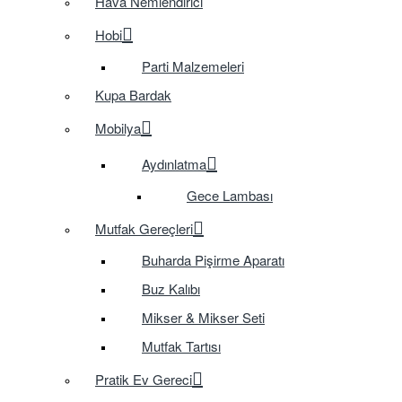
Hava Nemlendirici
Hobi
Parti Malzemeleri
Kupa Bardak
Mobilya
Aydınlatma
Gece Lambası
Mutfak Gereçleri
Buharda Pişirme Aparatı
Buz Kalıbı
Mikser & Mikser Seti
Mutfak Tartısı
Pratik Ev Gereci