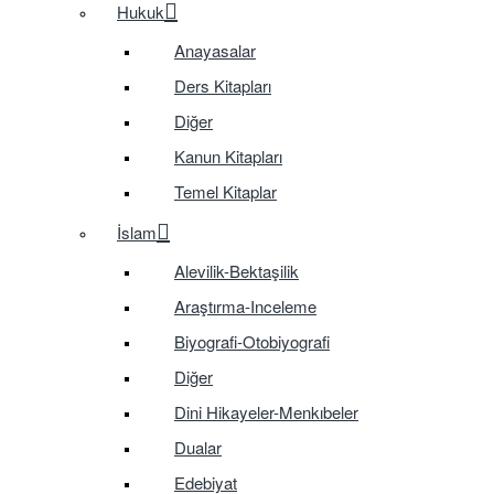
Hukuk
Anayasalar
Ders Kitapları
Diğer
Kanun Kitapları
Temel Kitaplar
İslam
Alevilik-Bektaşilik
Araştırma-Inceleme
Biyografi-Otobiyografi
Diğer
Dini Hikayeler-Menkıbeler
Dualar
Edebiyat