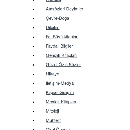
Atasözleri-Deyimler
Çevre-Doğa
Dilbilim
Fal-Büyü kitapları
Faydalı Bilgiler
Gençlik Kitapları
Güzel-Özlü Sözler
Hikaye
İletişim-Medya
Kişisel Gelişim
Meslek Kitapları
Mitoloji
Muhtelif
Okul Öncesi