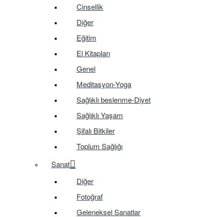
Cinsellik
Diğer
Eğitim
El Kitapları
Genel
Meditasyon-Yoga
Sağlıklı beslenme-Diyet
Sağlıklı Yaşam
Şifalı Bitkiler
Toplum Sağlığı
Sanat
Diğer
Fotoğraf
Geleneksel Sanatlar