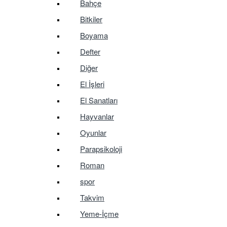
Bahçe
Bitkiler
Boyama
Defter
Diğer
El İşleri
El Sanatları
Hayvanlar
Oyunlar
Parapsikoloji
Roman
spor
Takvim
Yeme-İçme