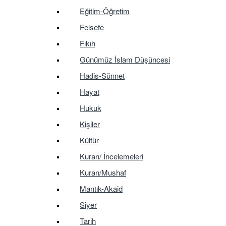
Eğitim-Öğretim
Felsefe
Fıkıh
Günümüz İslam Düşüncesi
Hadis-Sünnet
Hayat
Hukuk
Kişiler
Kültür
Kuran/ İncelemeleri
Kuran/Mushaf
Mantık-Akaid
Siyer
Tarih