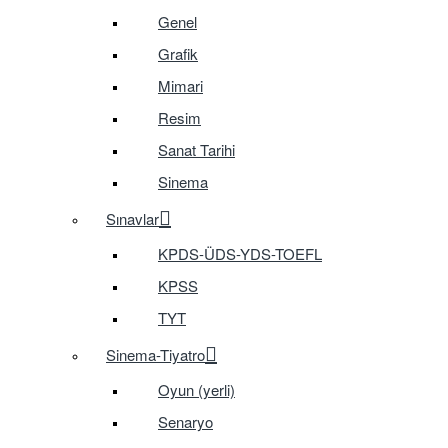
Genel
Grafik
Mimari
Resim
Sanat Tarihi
Sinema
Sınavlar
KPDS-ÜDS-YDS-TOEFL
KPSS
TYT
Sinema-Tiyatro
Oyun (yerli)
Senaryo