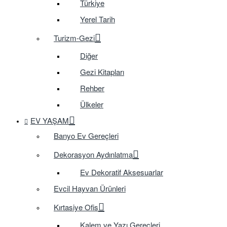
Türkiye
Yerel Tarih
Turizm-Gezi
Diğer
Gezi Kitapları
Rehber
Ülkeler
EV YAŞAM
Banyo Ev Gereçleri
Dekorasyon Aydınlatma
Ev Dekoratif Aksesuarlar
Evcil Hayvan Ürünleri
Kırtasiye Ofis
Kalem ve Yazı Gereçleri