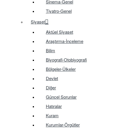
Sinema-Genel
Tiyatro-Genel
Siyaset
Aktüel Siyaset
Araştırma-İnceleme
Bilim
Biyografi-Otobiyografi
Bölgeler-Ülkeler
Devlet
Diğer
Güncel Sorunlar
Hatıralar
Kuram
Kurumlar-Örgütler