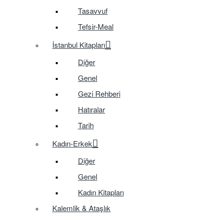
Tasavvuf
Tefsir-Meal
İstanbul Kitapları
Diğer
Genel
Gezi Rehberi
Hatıralar
Tarih
Kadın-Erkek
Diğer
Genel
Kadın Kitapları
Kalemlik & Ataşlık