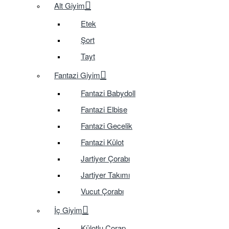
Alt Giyim
Etek
Şort
Tayt
Fantazi Giyim
Fantazi Babydoll
Fantazi Elbise
Fantazi Gecelik
Fantazi Külot
Jartiyer Çorabı
Jartiyer Takımı
Vucut Çorabı
İç Giyim
Külotlu Çorap