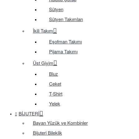
Sütyen
Sütyen Takımları
İkili Takım
Eşofman Takımı
Pijama Takımı
Üst Giyim
Bluz
Ceket
T-Shirt
Yelek
BIJUTERI
Bayan Yüzük ve Kombinler
Bijuteri Bileklik