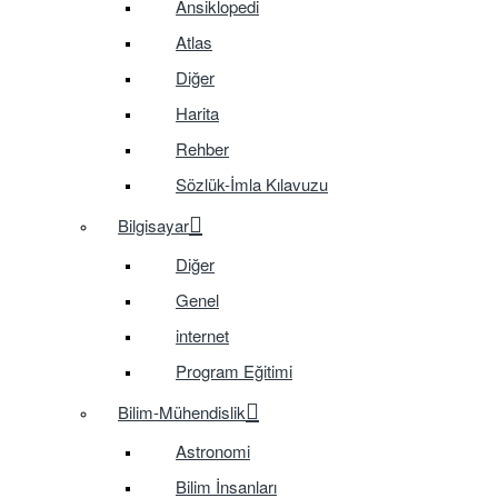
Ansiklopedi
Atlas
Diğer
Harita
Rehber
Sözlük-İmla Kılavuzu
Bilgisayar
Diğer
Genel
internet
Program Eğitimi
Bilim-Mühendislik
Astronomi
Bilim İnsanları