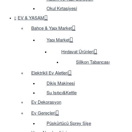
Okul Kırtasiyesi
EV & YAŞAM
Bahçe & Yapı Market
Yapı Market
Hırdavat Ürünleri
Silikon Tabancası
Elektrikli Ev Aletleri
Dikiş Makinesi
Su Isıtıcı&Kettle
Ev Dekorasyon
Ev Gereçleri
Püskürtücü Sprey Şişe