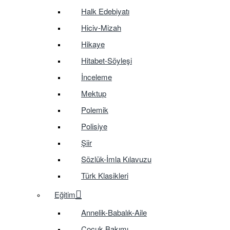
Halk Edebiyatı
Hiciv-Mizah
Hikaye
Hitabet-Söyleşi
İnceleme
Mektup
Polemik
Polisiye
Şiir
Sözlük-İmla Kılavuzu
Türk Klasikleri
Eğitim
Annelik-Babalık-Aile
Çocuk Bakımı