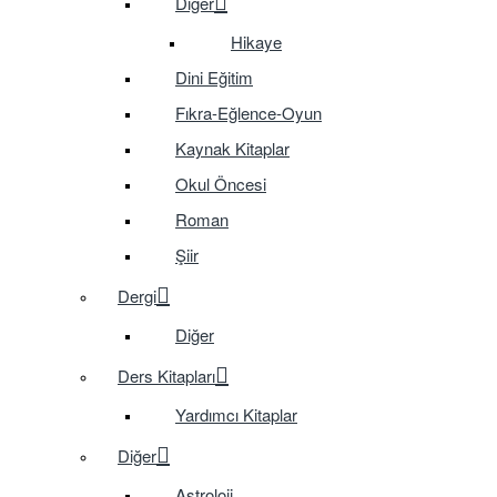
Diğer
Hikaye
Dini Eğitim
Fıkra-Eğlence-Oyun
Kaynak Kitaplar
Okul Öncesi
Roman
Şiir
Dergi
Diğer
Ders Kitapları
Yardımcı Kitaplar
Diğer
Astroloji