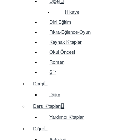
Diğer
Hikaye
Dini Eğitim
Fıkra-Eğlence-Oyun
Kaynak Kitaplar
Okul Öncesi
Roman
Şiir
Dergi
Diğer
Ders Kitapları
Yardımcı Kitaplar
Diğer
Astroloji