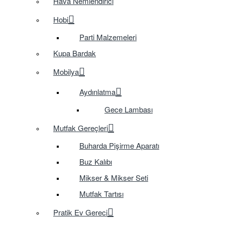
Hava Nemlendirici
Hobi
Parti Malzemeleri
Kupa Bardak
Mobilya
Aydınlatma
Gece Lambası
Mutfak Gereçleri
Buharda Pişirme Aparatı
Buz Kalıbı
Mikser & Mikser Seti
Mutfak Tartısı
Pratik Ev Gereci