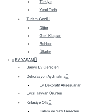
Türkiye
Yerel Tarih
Turizm-Gezi
Diğer
Gezi Kitapları
Rehber
Ülkeler
EV YAŞAM
Banyo Ev Gereçleri
Dekorasyon Aydınlatma
Ev Dekoratif Aksesuarlar
Evcil Hayvan Ürünleri
Kırtasiye Ofis
Kalem ve Yazı Gereçleri