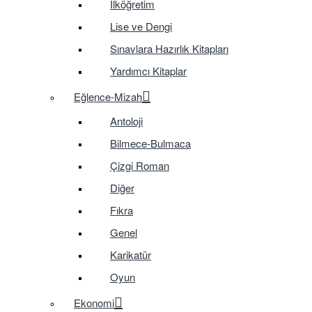
İlköğretim
Lise ve Dengi
Sınavlara Hazırlık Kitapları
Yardımcı Kitaplar
Eğlence-Mizah
Antoloji
Bilmece-Bulmaca
Çizgi Roman
Diğer
Fıkra
Genel
Karikatür
Oyun
Ekonomi