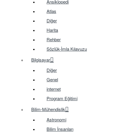
Ansiklopedi
Atlas
Diğer
Harita
Rehber
Sözlük-İmla Kılavuzu
Bilgisayar
Diğer
Genel
internet
Program Eğitimi
Bilim-Mühendislik
Astronomi
Bilim İnsanları