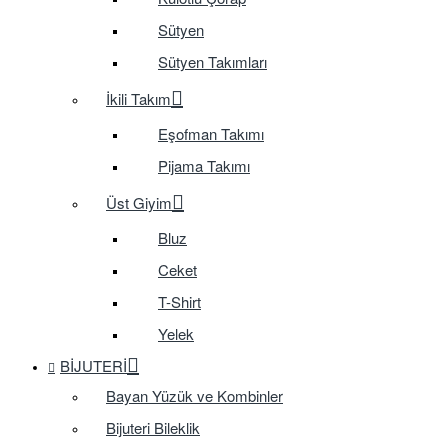
Sütyen
Sütyen Takımları
İkili Takım
Eşofman Takımı
Pijama Takımı
Üst Giyim
Bluz
Ceket
T-Shirt
Yelek
BIJUTERI
Bayan Yüzük ve Kombinler
Bijuteri Bileklik