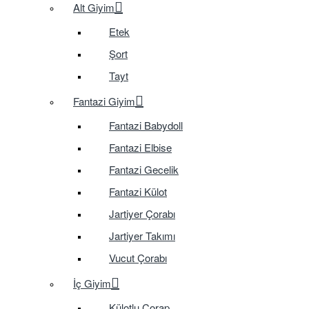
Alt Giyim
Etek
Şort
Tayt
Fantazi Giyim
Fantazi Babydoll
Fantazi Elbise
Fantazi Gecelik
Fantazi Külot
Jartiyer Çorabı
Jartiyer Takımı
Vucut Çorabı
İç Giyim
Külotlu Çorap