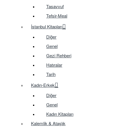
Tasavvuf
Tefsir-Meal
İstanbul Kitapları
Diğer
Genel
Gezi Rehberi
Hatıralar
Tarih
Kadın-Erkek
Diğer
Genel
Kadın Kitapları
Kalemlik & Ataşlık