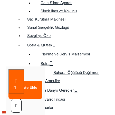
Cam Silme Aparatı
Sinek İlacı ve Kovucu
Saç Kurutma Makinesi
Sanal Gerçeklik Gözlüğü
Sevgiliye Özel
Sofra & Mutfak
Pişirme ve Servis Malzemesi
Sofra
Baharat Öğütücü Değirmen
Tasarruflu Ampuller
Sepete Ekle
Temizlik ve Banyo Gereçleri
Tuvalet Fırçası
TV Aksesuarları
Çok Satılan Ürün
Çok Satılan Ürün
Çok Satılan Ürün
Çok Satılan Ürün
Çok Satılan Ürün