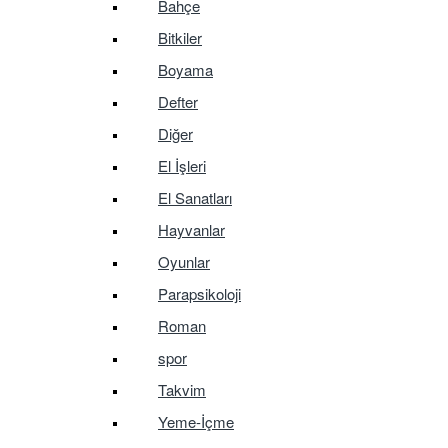
Bahçe
Bitkiler
Boyama
Defter
Diğer
El İşleri
El Sanatları
Hayvanlar
Oyunlar
Parapsikoloji
Roman
spor
Takvim
Yeme-İçme