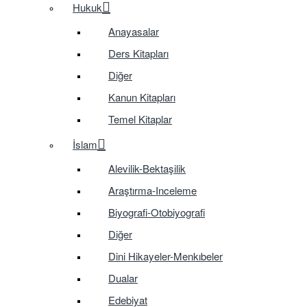
Hukuk
Anayasalar
Ders Kitapları
Diğer
Kanun Kitapları
Temel Kitaplar
İslam
Alevilik-Bektaşilik
Araştırma-Inceleme
Biyografi-Otobiyografi
Diğer
Dini Hikayeler-Menkıbeler
Dualar
Edebiyat