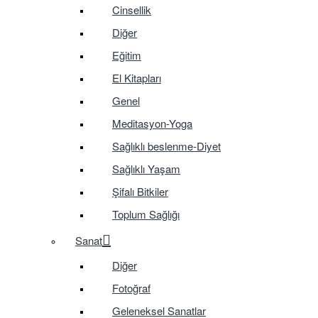
Cinsellik
Diğer
Eğitim
El Kitapları
Genel
Meditasyon-Yoga
Sağlıklı beslenme-Diyet
Sağlıklı Yaşam
Şifalı Bitkiler
Toplum Sağlığı
Sanat
Diğer
Fotoğraf
Geleneksel Sanatlar