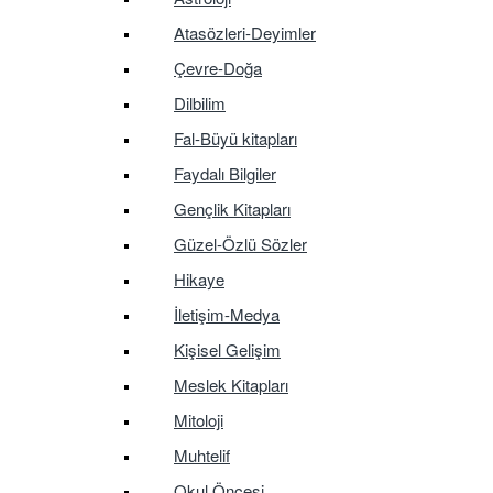
Atasözleri-Deyimler
Çevre-Doğa
Dilbilim
Fal-Büyü kitapları
Faydalı Bilgiler
Gençlik Kitapları
Güzel-Özlü Sözler
Hikaye
İletişim-Medya
Kişisel Gelişim
Meslek Kitapları
Mitoloji
Muhtelif
Okul Öncesi