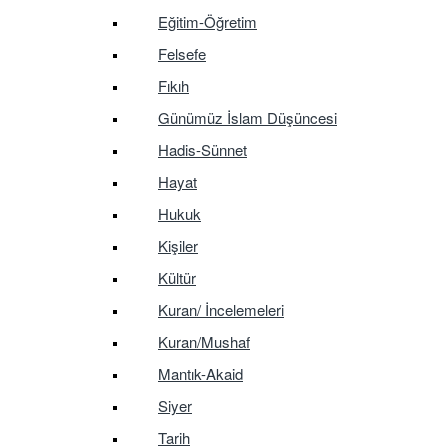
Eğitim-Öğretim
Felsefe
Fıkıh
Günümüz İslam Düşüncesi
Hadis-Sünnet
Hayat
Hukuk
Kişiler
Kültür
Kuran/ İncelemeleri
Kuran/Mushaf
Mantık-Akaid
Siyer
Tarih