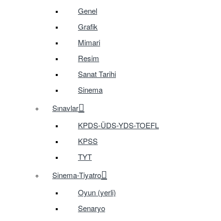
Genel
Grafik
Mimari
Resim
Sanat Tarihi
Sinema
Sınavlar
KPDS-ÜDS-YDS-TOEFL
KPSS
TYT
Sinema-Tiyatro
Oyun (yerli)
Senaryo