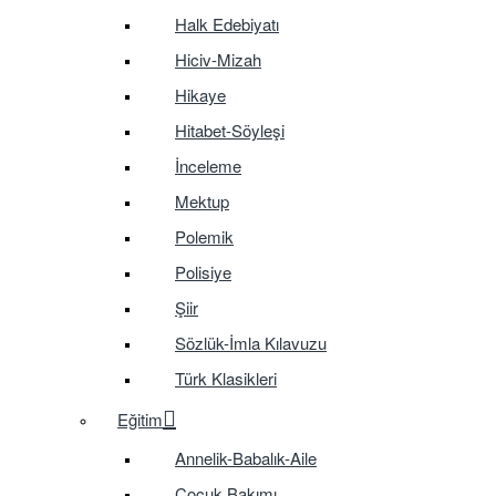
Halk Edebiyatı
Hiciv-Mizah
Hikaye
Hitabet-Söyleşi
İnceleme
Mektup
Polemik
Polisiye
Şiir
Sözlük-İmla Kılavuzu
Türk Klasikleri
Eğitim
Annelik-Babalık-Aile
Çocuk Bakımı