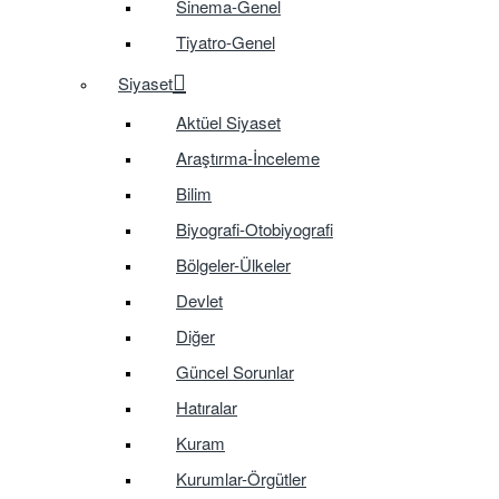
Sinema-Genel
Tiyatro-Genel
Siyaset
Aktüel Siyaset
Araştırma-İnceleme
Bilim
Biyografi-Otobiyografi
Bölgeler-Ülkeler
Devlet
Diğer
Güncel Sorunlar
Hatıralar
Kuram
Kurumlar-Örgütler