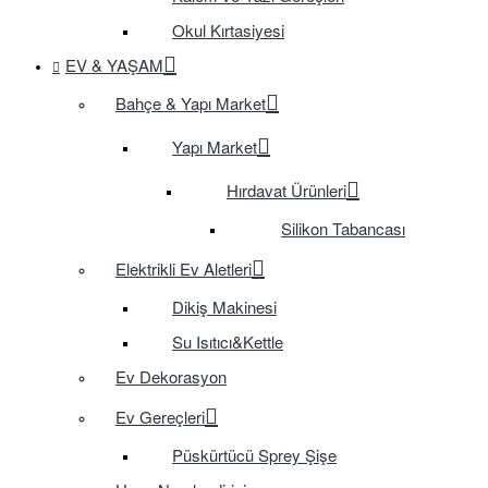
Okul Kırtasiyesi
EV & YAŞAM
Bahçe & Yapı Market
Yapı Market
Hırdavat Ürünleri
Silikon Tabancası
Elektrikli Ev Aletleri
Dikiş Makinesi
Su Isıtıcı&Kettle
Ev Dekorasyon
Ev Gereçleri
Püskürtücü Sprey Şişe