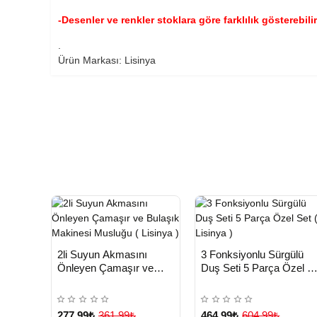
-Desenler ve renkler stoklara göre farklılık gösterebilir
.
Ürün Markası: Lisinya
HIZLI
HIZLI
Yeni Ürün
Yeni Ürü
2li Suyun Akmasını
3 Fonksiyonlu Sürgülü
TESLİMAT
TESLİMAT
Önleyen Çamaşır ve
Duş Seti 5 Parça Özel S
Çok Satılan Ürün
Bulaşık Makinesi Musluğu
( Lisinya )
( Lisinya )
277,99₺
361,99₺
464,99₺
604,99₺