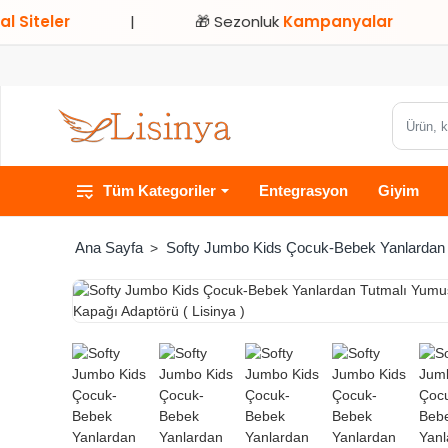
ler
|
🎁 Sezonluk
Kampanyalar
|
Ürün,
kategori
veya
Tüm Kategoriler
Entegrasyon
Giyim
marka
ara...
Softy Jumbo Kids Çocuk-Bebek Yanlardan T
home
HIZLI
TESLİMAT