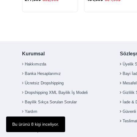
Kurumsal
Sözleş
Hakkımızda
Üyelik 
Banka Hesaplarımız
Bayi İa
Ücretsiz Dropshipping
Mesafel
Dropshipping XML Bayilik İş Modeli
Gizlilik
Bayilik Sıkça Sorulan Sorular
İade & 
Yardım
Güvenl
İletişim
Teslimat
Bu ürünü 8 kişi inceliyor.
Sitemap