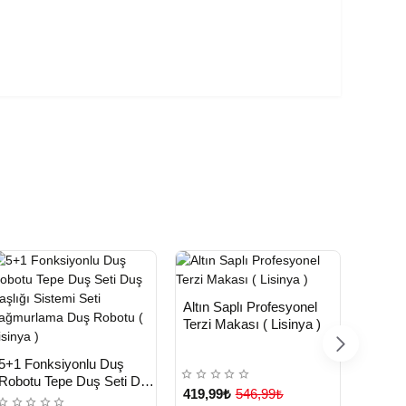
HIZLI
Yeni Ürün
Altın Saplı Profesyonel
TESLİMAT
HIZ
Terzi Makası ( Lisinya )
Altın Y
TE
Seti 1
HIZLI
Yeni Ürün
( Lisin
5+1 Fonksiyonlu Duş
TESLİMAT
Robotu Tepe Duş Seti Duş
419,99₺
546,99₺
Başlığı Sistemi Seti
77,99