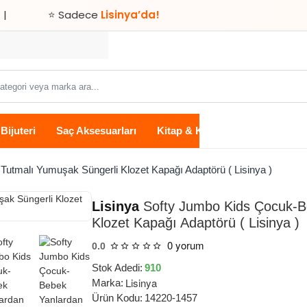
⭐ Sadece
Lisinya’da!
Bijuteri
Saç Aksesuarları
Kitap & Kırtasiye
Ev Yaşam
utmalı Yumuşak Süngerli Klozet Kapağı Adaptörü ( Lisinya )
Lisinya
Softy Jumbo Kids Çocuk-B
Klozet Kapağı Adaptörü ( Lisinya )
0 yorum
0.0
Stok Adedi:
910
Lisinya
Marka:
Ürün Kodu:
14220-1457