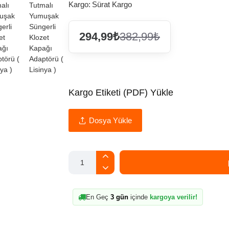
Kargo:
Sürat Kargo
294,99₺
382,99₺
Kargo Etiketi (PDF) Yükle
Dosya Yükle
En Geç
3 gün
içinde
kargoya verilir!