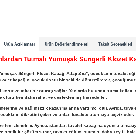
Ürün Açıklaması
Ürün Değerlendirmeleri
Taksit Seçenekleri
lardan Tutmalı Yumuşak Süngerli Klozet K
uşak Süngerli Klozet Kapağı Adaptörü", çocukların tuvalet eğiti
 tuvalet kapağını çocuk dostu bir şekilde dönüştürerek, çocuğunuz
 korur ve rahat bir oturuş sağlar. Yanlarda bulunan tutma kollar
e otururken daha rahat ve desteklenmiş hissederler.
irmelerine ve bağımsızlık kazanmalarına yardımcı olur. Ayrıca, tuval
 çocukların dikkatini çeker ve onları tuvalete oturmaya teşvik eder.
ir ve temizlenebilir. Ayrıca, standart tuvalet kapağına uyumlu olmas
 pratik bir çözüm sunar, tuvalet eğitimi sürecini daha keyifli hale 