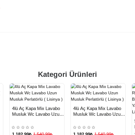
Kategori Ürünleri
HIZLI
HIZLI
n
Yeni Ürün
Yeni Ürün
4lü Aç Kapa Mix Lavabo
4lü Aç Kapa Mix Lavabo
TESLİMAT
TESLİMAT
et
Musluk Wc Lavabo Uzun
Musluk Wc Lavabo Uzun
Çok Satılan Ürün
Musluk Perlatörlü ( Lisinya
Musluk Perlatörlü ( Lisinya
)
)
1.182,99₺
1.540,99₺
1.182,99₺
1.540,99₺