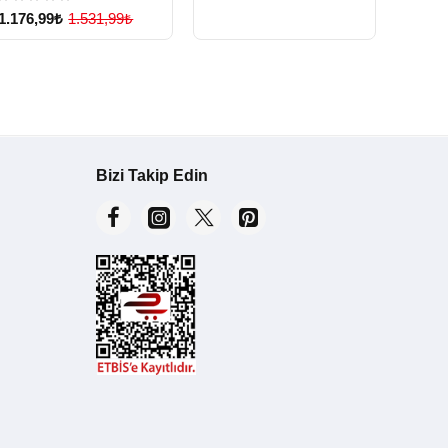
Yağmurlama Duş Robotu
1.176,99₺
1.531,99₺
( Lisinya )
Çok Satılan Ürün
Bizi Takip Edin