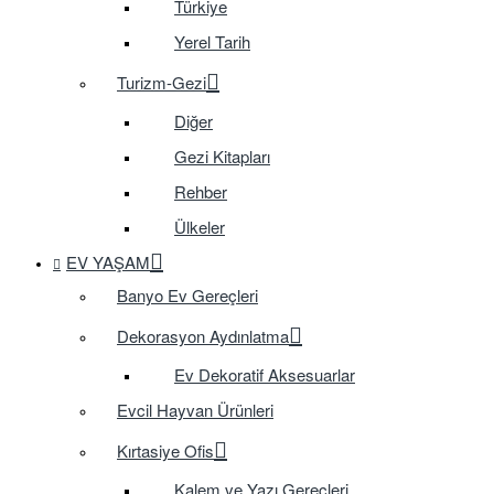
Türkiye
Yerel Tarih
Turizm-Gezi
Diğer
Gezi Kitapları
Rehber
Ülkeler
EV YAŞAM
Banyo Ev Gereçleri
Dekorasyon Aydınlatma
Ev Dekoratif Aksesuarlar
Evcil Hayvan Ürünleri
Kırtasiye Ofis
Kalem ve Yazı Gereçleri