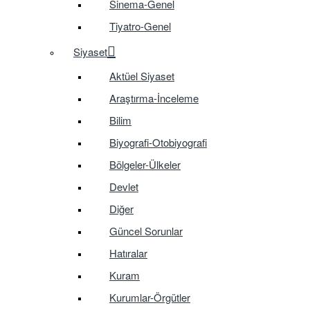
Sinema-Genel
Tiyatro-Genel
Siyaset
Aktüel Siyaset
Araştırma-İnceleme
Bilim
Biyografi-Otobiyografi
Bölgeler-Ülkeler
Devlet
Diğer
Güncel Sorunlar
Hatıralar
Kuram
Kurumlar-Örgütler