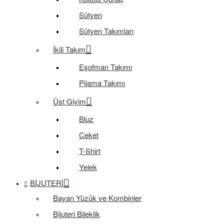
Sütyen
Sütyen Takımları
İkili Takım
Eşofman Takımı
Pijama Takımı
Üst Giyim
Bluz
Ceket
T-Shirt
Yelek
BIJUTERI
Bayan Yüzük ve Kombinler
Bijuteri Bileklik