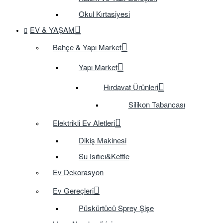
Okul Kırtasiyesi
EV & YAŞAM
Bahçe & Yapı Market
Yapı Market
Hırdavat Ürünleri
Silikon Tabancası
Elektrikli Ev Aletleri
Dikiş Makinesi
Su Isıtıcı&Kettle
Ev Dekorasyon
Ev Gereçleri
Püskürtücü Sprey Şişe