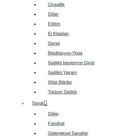
Cinsellik
Diğer
Eğitim
El Kitapları
Genel
Meditasyon-Yoga
Sağlıklı beslenme-Diyet
Sağlıklı Yaşam
Şifalı Bitkiler
Toplum Sağlığı
Sanat
Diğer
Fotoğraf
Geleneksel Sanatlar