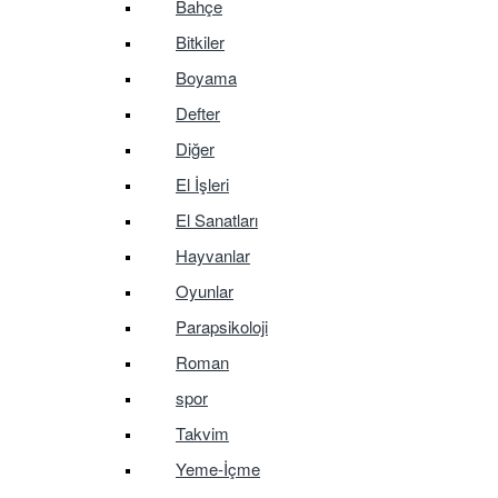
Bahçe
Bitkiler
Boyama
Defter
Diğer
El İşleri
El Sanatları
Hayvanlar
Oyunlar
Parapsikoloji
Roman
spor
Takvim
Yeme-İçme