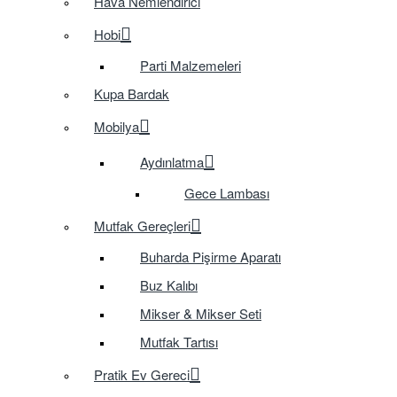
Hava Nemlendirici
Hobi
Parti Malzemeleri
Kupa Bardak
Mobilya
Aydınlatma
Gece Lambası
Mutfak Gereçleri
Buharda Pişirme Aparatı
Buz Kalıbı
Mikser & Mikser Seti
Mutfak Tartısı
Pratik Ev Gereci