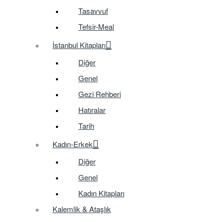
Tasavvuf
Tefsir-Meal
İstanbul Kitapları
Diğer
Genel
Gezi Rehberi
Hatıralar
Tarih
Kadın-Erkek
Diğer
Genel
Kadın Kitapları
Kalemlik & Ataşlık