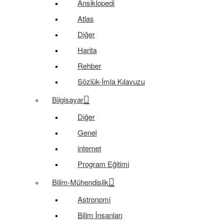
Ansiklopedi
Atlas
Diğer
Harita
Rehber
Sözlük-İmla Kılavuzu
Bilgisayar
Diğer
Genel
internet
Program Eğitimi
Bilim-Mühendislik
Astronomi
Bilim İnsanları