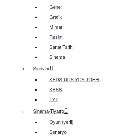
Genel
Grafik
Mimari
Resim
Sanat Tarihi
Sinema
Sınavlar
KPDS-ÜDS-YDS-TOEFL
KPSS
TYT
Sinema-Tiyatro
Oyun (yerli)
Senaryo