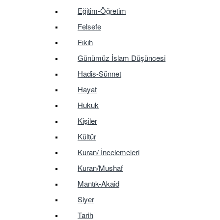
Eğitim-Öğretim
Felsefe
Fıkıh
Günümüz İslam Düşüncesi
Hadis-Sünnet
Hayat
Hukuk
Kişiler
Kültür
Kuran/ İncelemeleri
Kuran/Mushaf
Mantık-Akaid
Siyer
Tarih