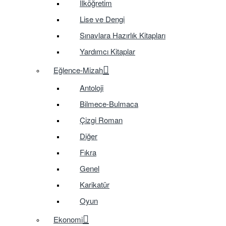
İlköğretim
Lise ve Dengi
Sınavlara Hazırlık Kitapları
Yardımcı Kitaplar
Eğlence-Mizah
Antoloji
Bilmece-Bulmaca
Çizgi Roman
Diğer
Fıkra
Genel
Karikatür
Oyun
Ekonomi