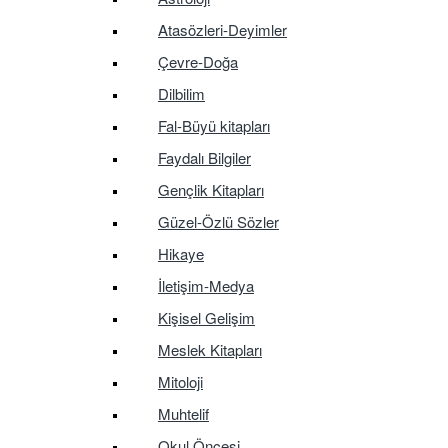
Atasözleri-Deyimler
Çevre-Doğa
Dilbilim
Fal-Büyü kitapları
Faydalı Bilgiler
Gençlik Kitapları
Güzel-Özlü Sözler
Hikaye
İletişim-Medya
Kişisel Gelişim
Meslek Kitapları
Mitoloji
Muhtelif
Okul Öncesi