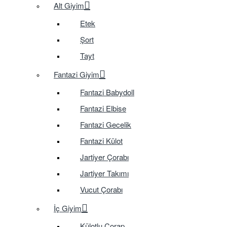
Alt Giyim
Etek
Şort
Tayt
Fantazi Giyim
Fantazi Babydoll
Fantazi Elbise
Fantazi Gecelik
Fantazi Külot
Jartiyer Çorabı
Jartiyer Takımı
Vucut Çorabı
İç Giyim
Külotlu Çorap