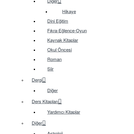
Diğer
Hikaye
Dini Eğitim
Fıkra-Eğlence-Oyun
Kaynak Kitaplar
Okul Öncesi
Roman
Şiir
Dergi
Diğer
Ders Kitapları
Yardımcı Kitaplar
Diğer
Astroloji