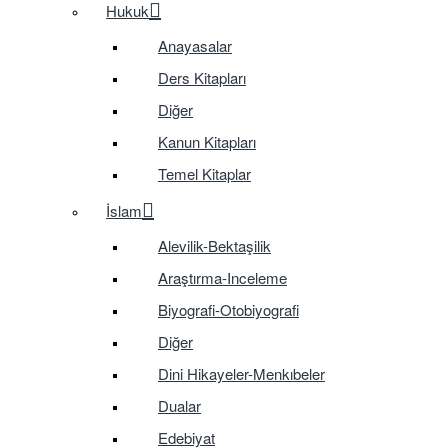
Hukuk
Anayasalar
Ders Kitapları
Diğer
Kanun Kitapları
Temel Kitaplar
İslam
Alevilik-Bektaşilik
Araştırma-Inceleme
Biyografi-Otobiyografi
Diğer
Dini Hikayeler-Menkıbeler
Dualar
Edebiyat