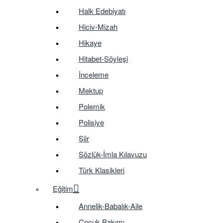
Halk Edebiyatı
Hiciv-Mizah
Hikaye
Hitabet-Söyleşi
İnceleme
Mektup
Polemik
Polisiye
Şiir
Sözlük-İmla Kılavuzu
Türk Klasikleri
Eğitim
Annelik-Babalık-Aile
Çocuk Bakımı