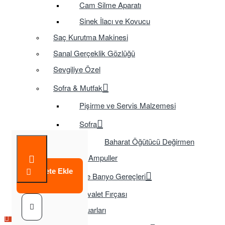
Cam Silme Aparatı
Sinek İlacı ve Kovucu
Saç Kurutma Makinesi
Sanal Gerçeklik Gözlüğü
Sevgiliye Özel
Sofra & Mutfak
Pişirme ve Servis Malzemesi
Sofra
Baharat Öğütücü Değirmen
Tasarruflu Ampuller
Sepete Ekle
Temizlik ve Banyo Gereçleri
Tuvalet Fırçası
TV Aksesuarları
Çok Satılan Ürün
Çok Satılan Ürün
Çok Satılan Ürün
Çok Satılan Ürün
Çok Satılan Ürün