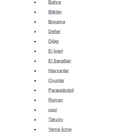
Bahçe
Bitkiler
Boyama
Defter
Diğer
El İşleri
El Sanatları
Hayvanlar
Oyunlar
Parapsikoloji
Roman
spor
Takvim
Yeme-İçme