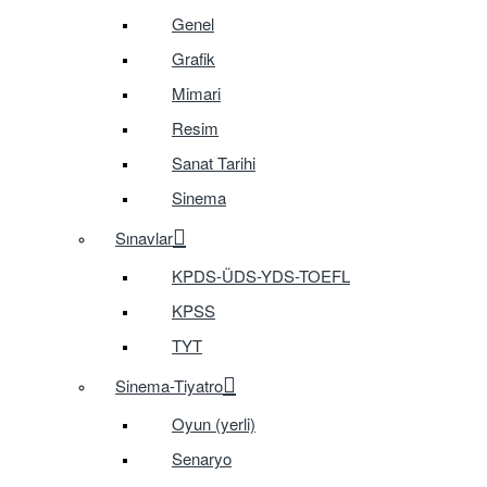
Genel
Grafik
Mimari
Resim
Sanat Tarihi
Sinema
Sınavlar
KPDS-ÜDS-YDS-TOEFL
KPSS
TYT
Sinema-Tiyatro
Oyun (yerli)
Senaryo