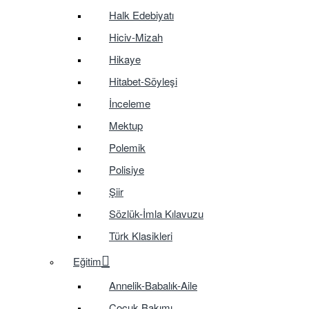
Halk Edebiyatı
Hiciv-Mizah
Hikaye
Hitabet-Söyleşi
İnceleme
Mektup
Polemik
Polisiye
Şiir
Sözlük-İmla Kılavuzu
Türk Klasikleri
Eğitim
Annelik-Babalık-Aile
Çocuk Bakımı