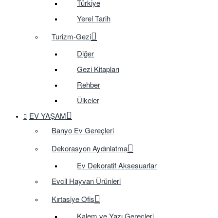
Türkiye
Yerel Tarih
Turizm-Gezi
Diğer
Gezi Kitapları
Rehber
Ülkeler
EV YAŞAM
Banyo Ev Gereçleri
Dekorasyon Aydınlatma
Ev Dekoratif Aksesuarlar
Evcil Hayvan Ürünleri
Kırtasiye Ofis
Kalem ve Yazı Gereçleri