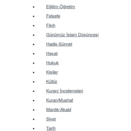
Eğitim-Öğretim
Felsefe
Fıkıh
Günümüz İslam Düşüncesi
Hadis-Sünnet
Hayat
Hukuk
Kişiler
Kültür
Kuran/ İncelemeleri
Kuran/Mushaf
Mantık-Akaid
Siyer
Tarih