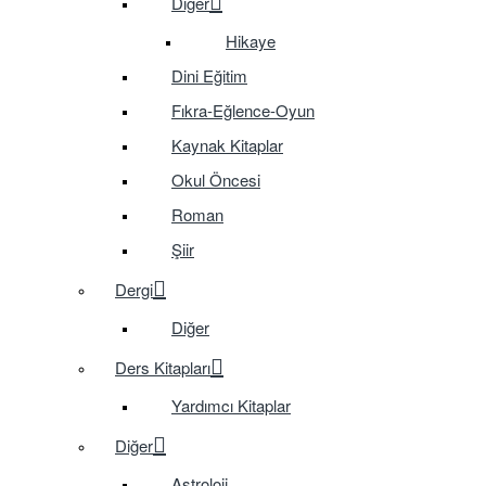
Diğer
Hikaye
Dini Eğitim
Fıkra-Eğlence-Oyun
Kaynak Kitaplar
Okul Öncesi
Roman
Şiir
Dergi
Diğer
Ders Kitapları
Yardımcı Kitaplar
Diğer
Astroloji