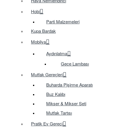
Hava Nemlendirici
Hobi
Parti Malzemeleri
Kupa Bardak
Mobilya
Aydınlatma
Gece Lambası
Mutfak Gereçleri
Buharda Pişirme Aparatı
Buz Kalıbı
Mikser & Mikser Seti
Mutfak Tartısı
Pratik Ev Gereci