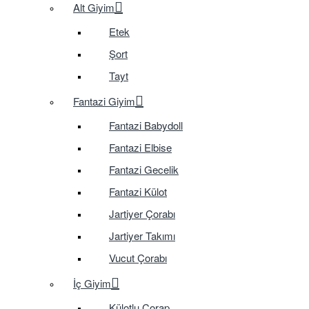
Alt Giyim
Etek
Şort
Tayt
Fantazi Giyim
Fantazi Babydoll
Fantazi Elbise
Fantazi Gecelik
Fantazi Külot
Jartiyer Çorabı
Jartiyer Takımı
Vucut Çorabı
İç Giyim
Külotlu Çorap