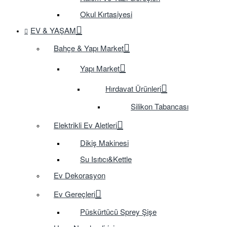
Okul Kırtasiyesi
EV & YAŞAM
Bahçe & Yapı Market
Yapı Market
Hırdavat Ürünleri
Silikon Tabancası
Elektrikli Ev Aletleri
Dikiş Makinesi
Su Isıtıcı&Kettle
Ev Dekorasyon
Ev Gereçleri
Püskürtücü Sprey Şişe