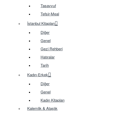
Tasavvuf
Tefsir-Meal
İstanbul Kitapları
Diğer
Genel
Gezi Rehberi
Hatıralar
Tarih
Kadın-Erkek
Diğer
Genel
Kadın Kitapları
Kalemlik & Ataşlık