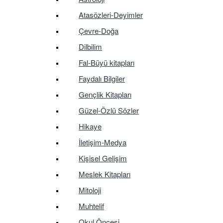
Atasözleri-Deyimler
Çevre-Doğa
Dilbilim
Fal-Büyü kitapları
Faydalı Bilgiler
Gençlik Kitapları
Güzel-Özlü Sözler
Hikaye
İletişim-Medya
Kişisel Gelişim
Meslek Kitapları
Mitoloji
Muhtelif
Okul Öncesi