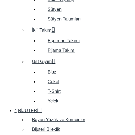
Sütyen
Sütyen Takımları
İkili Takım
Eşofman Takımı
Pijama Takımı
Üst Giyim
Bluz
Ceket
T-Shirt
Yelek
BIJUTERI
Bayan Yüzük ve Kombinler
Bijuteri Bileklik