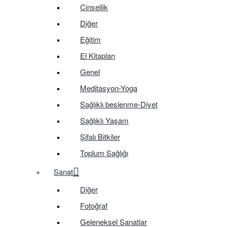
Cinsellik
Diğer
Eğitim
El Kitapları
Genel
Meditasyon-Yoga
Sağlıklı beslenme-Diyet
Sağlıklı Yaşam
Şifalı Bitkiler
Toplum Sağlığı
Sanat
Diğer
Fotoğraf
Geleneksel Sanatlar