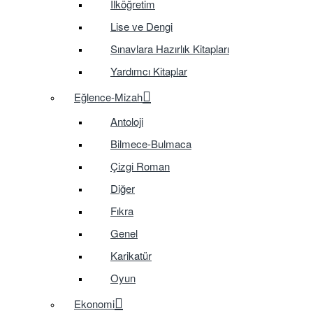
İlköğretim
Lise ve Dengi
Sınavlara Hazırlık Kitapları
Yardımcı Kitaplar
Eğlence-Mizah
Antoloji
Bilmece-Bulmaca
Çizgi Roman
Diğer
Fıkra
Genel
Karikatür
Oyun
Ekonomi