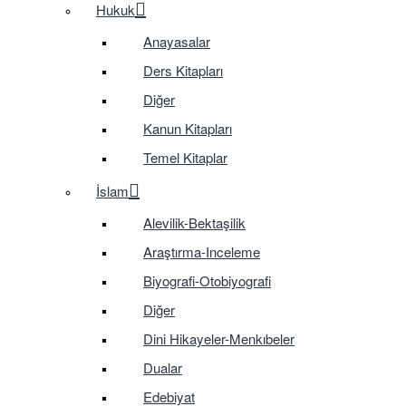
Hukuk
Anayasalar
Ders Kitapları
Diğer
Kanun Kitapları
Temel Kitaplar
İslam
Alevilik-Bektaşilik
Araştırma-Inceleme
Biyografi-Otobiyografi
Diğer
Dini Hikayeler-Menkıbeler
Dualar
Edebiyat