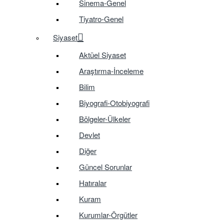
Sinema-Genel
Tiyatro-Genel
Siyaset
Aktüel Siyaset
Araştırma-İnceleme
Bilim
Biyografi-Otobiyografi
Bölgeler-Ülkeler
Devlet
Diğer
Güncel Sorunlar
Hatıralar
Kuram
Kurumlar-Örgütler