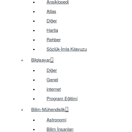
Ansiklopedi
Atlas
Diğer
Harita
Rehber
Sözlük-İmla Kılavuzu
Bilgisayar
Diğer
Genel
internet
Program Eğitimi
Bilim-Mühendislik
Astronomi
Bilim İnsanları