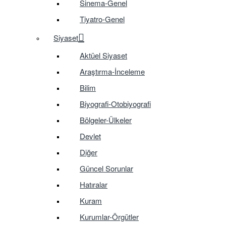
Sinema-Genel
Tiyatro-Genel
Siyaset
Aktüel Siyaset
Araştırma-İnceleme
Bilim
Biyografi-Otobiyografi
Bölgeler-Ülkeler
Devlet
Diğer
Güncel Sorunlar
Hatıralar
Kuram
Kurumlar-Örgütler