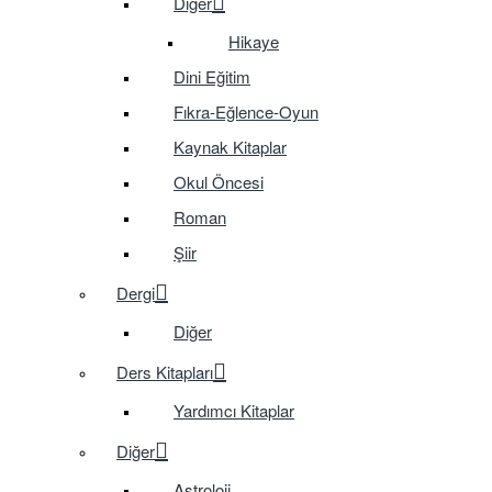
Diğer
Hikaye
Dini Eğitim
Fıkra-Eğlence-Oyun
Kaynak Kitaplar
Okul Öncesi
Roman
Şiir
Dergi
Diğer
Ders Kitapları
Yardımcı Kitaplar
Diğer
Astroloji