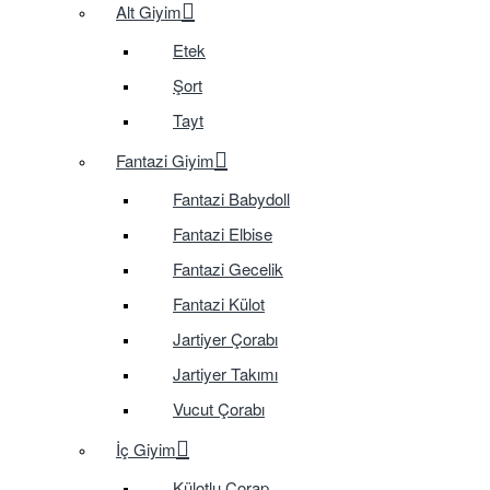
Alt Giyim
Etek
Şort
Tayt
Fantazi Giyim
Fantazi Babydoll
Fantazi Elbise
Fantazi Gecelik
Fantazi Külot
Jartiyer Çorabı
Jartiyer Takımı
Vucut Çorabı
İç Giyim
Külotlu Çorap