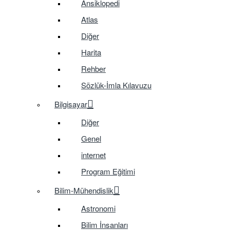
Ansiklopedi
Atlas
Diğer
Harita
Rehber
Sözlük-İmla Kılavuzu
Bilgisayar
Diğer
Genel
internet
Program Eğitimi
Bilim-Mühendislik
Astronomi
Bilim İnsanları