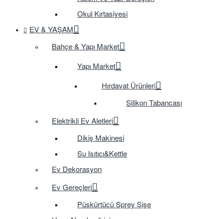
Okul Kırtasiyesi
EV & YAŞAM
Bahçe & Yapı Market
Yapı Market
Hırdavat Ürünleri
Silikon Tabancası
Elektrikli Ev Aletleri
Dikiş Makinesi
Su Isıtıcı&Kettle
Ev Dekorasyon
Ev Gereçleri
Püskürtücü Sprey Şişe