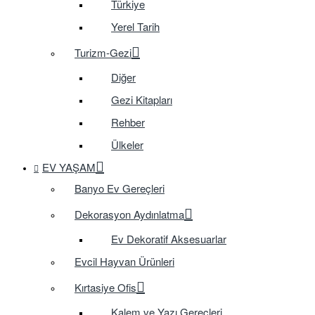
Türkiye
Yerel Tarih
Turizm-Gezi
Diğer
Gezi Kitapları
Rehber
Ülkeler
EV YAŞAM
Banyo Ev Gereçleri
Dekorasyon Aydınlatma
Ev Dekoratif Aksesuarlar
Evcil Hayvan Ürünleri
Kırtasiye Ofis
Kalem ve Yazı Gereçleri