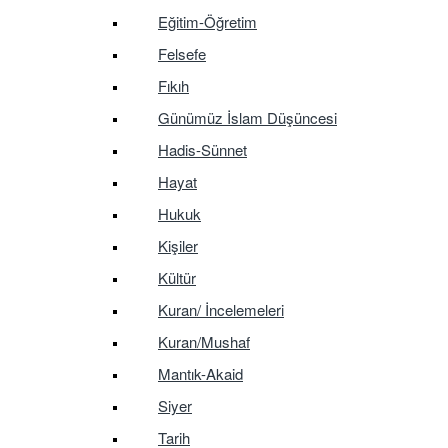
Eğitim-Öğretim
Felsefe
Fıkıh
Günümüz İslam Düşüncesi
Hadis-Sünnet
Hayat
Hukuk
Kişiler
Kültür
Kuran/ İncelemeleri
Kuran/Mushaf
Mantık-Akaid
Siyer
Tarih