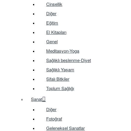
Cinsellik
Diğer
Eğitim
El Kitapları
Genel
Meditasyon-Yoga
Sağlıklı beslenme-Diyet
Sağlıklı Yaşam
Şifalı Bitkiler
Toplum Sağlığı
Sanat
Diğer
Fotoğraf
Geleneksel Sanatlar