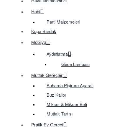
Hava Nemlendirici
Hobi
Parti Malzemeleri
Kupa Bardak
Mobilya
Aydınlatma
Gece Lambası
Mutfak Gereçleri
Buharda Pişirme Aparatı
Buz Kalıbı
Mikser & Mikser Seti
Mutfak Tartısı
Pratik Ev Gereci