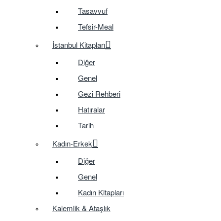
Tasavvuf
Tefsir-Meal
İstanbul Kitapları
Diğer
Genel
Gezi Rehberi
Hatıralar
Tarih
Kadın-Erkek
Diğer
Genel
Kadın Kitapları
Kalemlik & Ataşlık