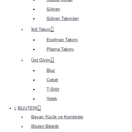
Sütyen
Sütyen Takımları
İkili Takım
Eşofman Takımı
Pijama Takımı
Üst Giyim
Bluz
Ceket
T-Shirt
Yelek
BIJUTERI
Bayan Yüzük ve Kombinler
Bijuteri Bileklik