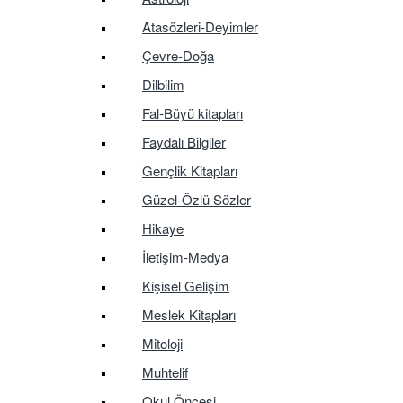
Atasözleri-Deyimler
Çevre-Doğa
Dilbilim
Fal-Büyü kitapları
Faydalı Bilgiler
Gençlik Kitapları
Güzel-Özlü Sözler
Hikaye
İletişim-Medya
Kişisel Gelişim
Meslek Kitapları
Mitoloji
Muhtelif
Okul Öncesi