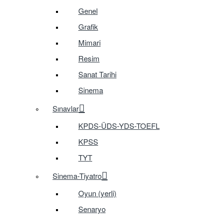
Genel
Grafik
Mimari
Resim
Sanat Tarihi
Sinema
Sınavlar
KPDS-ÜDS-YDS-TOEFL
KPSS
TYT
Sinema-Tiyatro
Oyun (yerli)
Senaryo