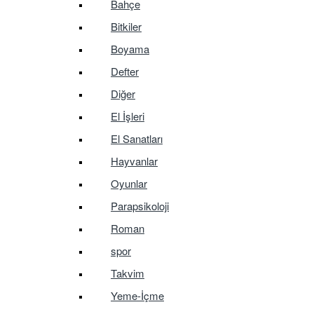
Bahçe
Bitkiler
Boyama
Defter
Diğer
El İşleri
El Sanatları
Hayvanlar
Oyunlar
Parapsikoloji
Roman
spor
Takvim
Yeme-İçme