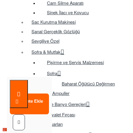
Cam Silme Aparatı
Sinek İlacı ve Kovucu
Saç Kurutma Makinesi
Sanal Gerçeklik Gözlüğü
Sevgiliye Özel
Sofra & Mutfak
Pişirme ve Servis Malzemesi
Sofra
Baharat Öğütücü Değirmen
Tasarruflu Ampuller
Sepete Ekle
Temizlik ve Banyo Gereçleri
Tuvalet Fırçası
TV Aksesuarları
Çok Satılan Ürün
Çok Satılan Ürün
Çok Satılan Ürün
Çok Satılan Ürün
Çok Satılan Ürün