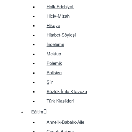
Halk Edebiyatı
Hiciv-Mizah
Hikaye
Hitabet-Söyleşi
İnceleme
Mektup
Polemik
Polisiye
Şiir
Sözlük-İmla Kılavuzu
Türk Klasikleri
Eğitim
Annelik-Babalık-Aile
Çocuk Bakımı