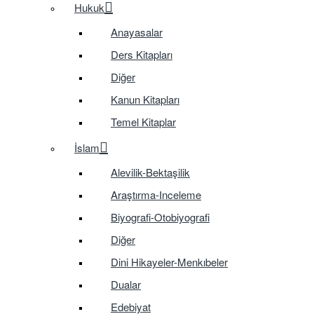
Hukuk
Anayasalar
Ders Kitapları
Diğer
Kanun Kitapları
Temel Kitaplar
İslam
Alevilik-Bektaşilik
Araştırma-Inceleme
Biyografi-Otobiyografi
Diğer
Dini Hikayeler-Menkıbeler
Dualar
Edebiyat