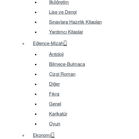
İlköğretim
Lise ve Dengi
Sınavlara Hazırlık Kitapları
Yardımcı Kitaplar
Eğlence-Mizah
Antoloji
Bilmece-Bulmaca
Çizgi Roman
Diğer
Fıkra
Genel
Karikatür
Oyun
Ekonomi