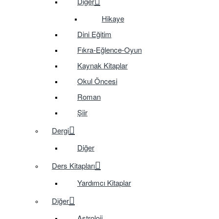
Diğer
Hikaye
Dini Eğitim
Fıkra-Eğlence-Oyun
Kaynak Kitaplar
Okul Öncesi
Roman
Şiir
Dergi
Diğer
Ders Kitapları
Yardımcı Kitaplar
Diğer
Astroloji