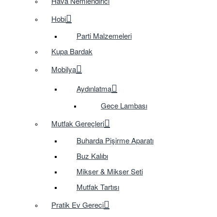
Hava Nemlendirici
Hobi
Parti Malzemeleri
Kupa Bardak
Mobilya
Aydınlatma
Gece Lambası
Mutfak Gereçleri
Buharda Pişirme Aparatı
Buz Kalıbı
Mikser & Mikser Seti
Mutfak Tartısı
Pratik Ev Gereci