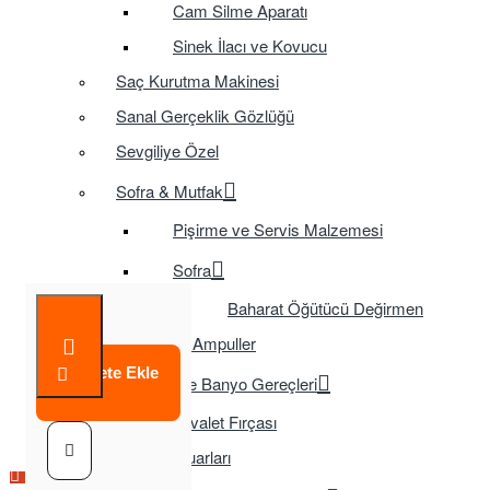
Cam Silme Aparatı
Sinek İlacı ve Kovucu
Saç Kurutma Makinesi
Sanal Gerçeklik Gözlüğü
Sevgiliye Özel
Sofra & Mutfak
Pişirme ve Servis Malzemesi
Sofra
Baharat Öğütücü Değirmen
Tasarruflu Ampuller
Sepete Ekle
Temizlik ve Banyo Gereçleri
Tuvalet Fırçası
TV Aksesuarları
Çok Satılan Ürün