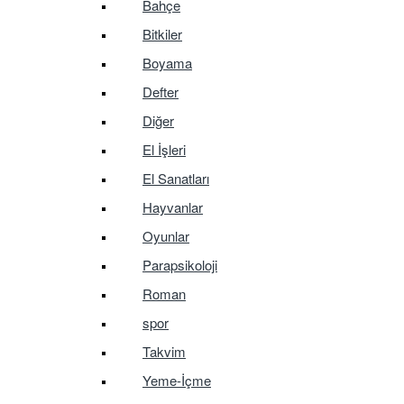
Bahçe
Bitkiler
Boyama
Defter
Diğer
El İşleri
El Sanatları
Hayvanlar
Oyunlar
Parapsikoloji
Roman
spor
Takvim
Yeme-İçme