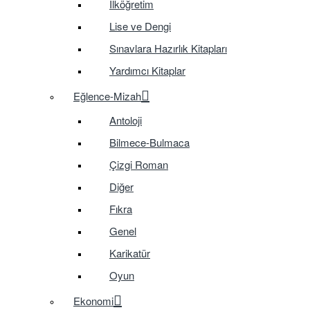
İlköğretim
Lise ve Dengi
Sınavlara Hazırlık Kitapları
Yardımcı Kitaplar
Eğlence-Mizah
Antoloji
Bilmece-Bulmaca
Çizgi Roman
Diğer
Fıkra
Genel
Karikatür
Oyun
Ekonomi