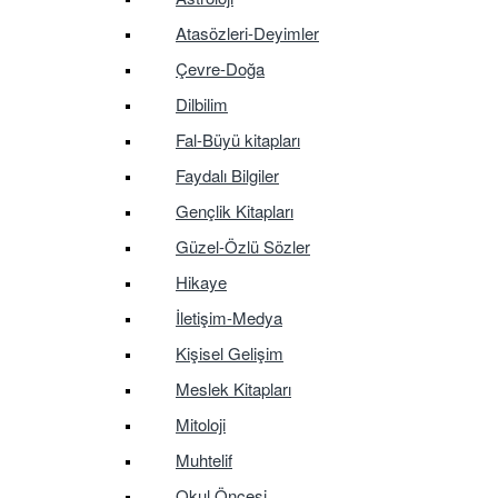
Atasözleri-Deyimler
Çevre-Doğa
Dilbilim
Fal-Büyü kitapları
Faydalı Bilgiler
Gençlik Kitapları
Güzel-Özlü Sözler
Hikaye
İletişim-Medya
Kişisel Gelişim
Meslek Kitapları
Mitoloji
Muhtelif
Okul Öncesi