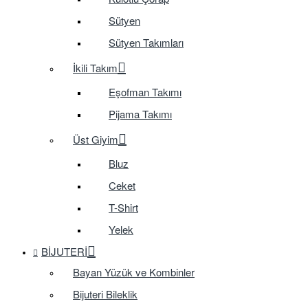
Sütyen
Sütyen Takımları
İkili Takım
Eşofman Takımı
Pijama Takımı
Üst Giyim
Bluz
Ceket
T-Shirt
Yelek
BIJUTERI
Bayan Yüzük ve Kombinler
Bijuteri Bileklik