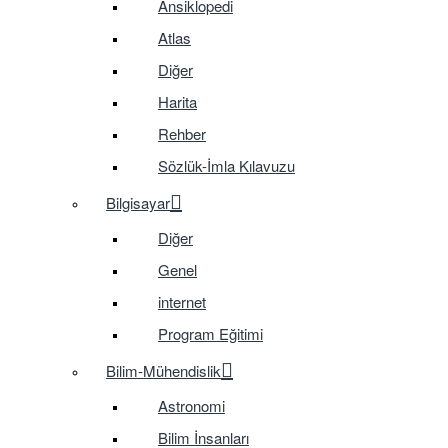
Ansiklopedi
Atlas
Diğer
Harita
Rehber
Sözlük-İmla Kılavuzu
Bilgisayar
Diğer
Genel
internet
Program Eğitimi
Bilim-Mühendislik
Astronomi
Bilim İnsanları