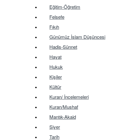
Eğitim-Öğretim
Felsefe
Fıkıh
Günümüz İslam Düşüncesi
Hadis-Sünnet
Hayat
Hukuk
Kişiler
Kültür
Kuran/ İncelemeleri
Kuran/Mushaf
Mantık-Akaid
Siyer
Tarih