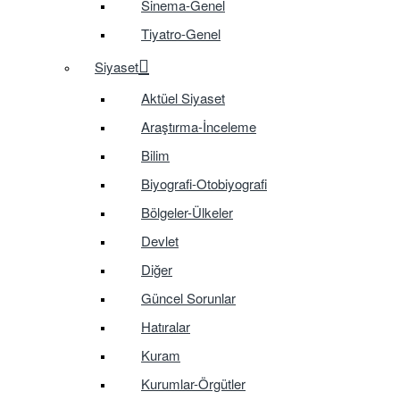
Sinema-Genel
Tiyatro-Genel
Siyaset
Aktüel Siyaset
Araştırma-İnceleme
Bilim
Biyografi-Otobiyografi
Bölgeler-Ülkeler
Devlet
Diğer
Güncel Sorunlar
Hatıralar
Kuram
Kurumlar-Örgütler