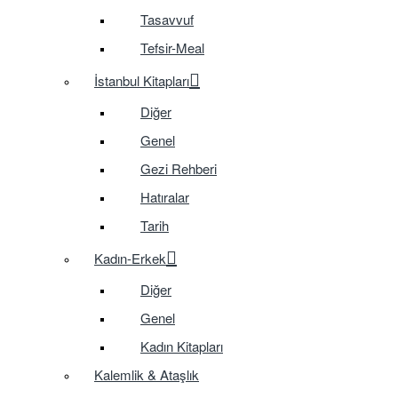
Tasavvuf
Tefsir-Meal
İstanbul Kitapları
Diğer
Genel
Gezi Rehberi
Hatıralar
Tarih
Kadın-Erkek
Diğer
Genel
Kadın Kitapları
Kalemlik & Ataşlık