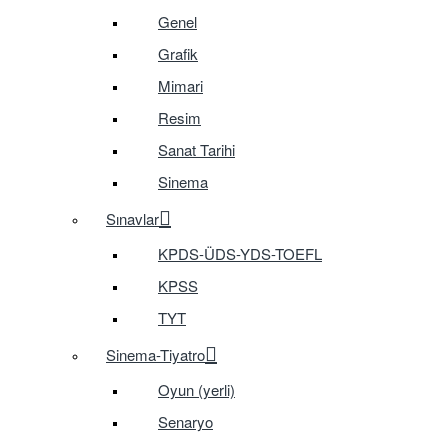
Genel
Grafik
Mimari
Resim
Sanat Tarihi
Sinema
Sınavlar
KPDS-ÜDS-YDS-TOEFL
KPSS
TYT
Sinema-Tiyatro
Oyun (yerli)
Senaryo