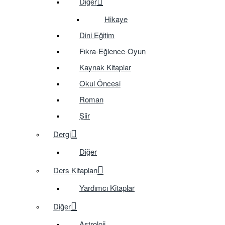
Diğer
Hikaye
Dini Eğitim
Fıkra-Eğlence-Oyun
Kaynak Kitaplar
Okul Öncesi
Roman
Şiir
Dergi
Diğer
Ders Kitapları
Yardımcı Kitaplar
Diğer
Astroloji