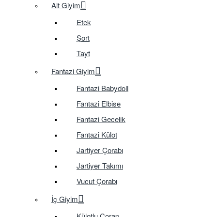
Alt Giyim
Etek
Şort
Tayt
Fantazi Giyim
Fantazi Babydoll
Fantazi Elbise
Fantazi Gecelik
Fantazi Külot
Jartiyer Çorabı
Jartiyer Takımı
Vucut Çorabı
İç Giyim
Külotlu Çorap