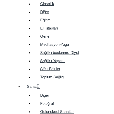
Cinsellik
Diğer
Eğitim
El Kitapları
Genel
Meditasyon-Yoga
Sağlıklı beslenme-Diyet
Sağlıklı Yaşam
Şifalı Bitkiler
Toplum Sağlığı
Sanat
Diğer
Fotoğraf
Geleneksel Sanatlar