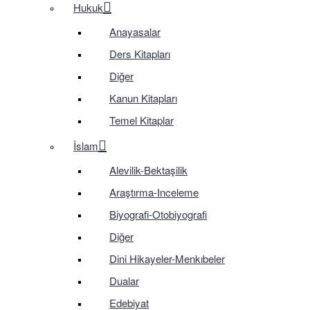
Hukuk
Anayasalar
Ders Kitapları
Diğer
Kanun Kitapları
Temel Kitaplar
İslam
Alevilik-Bektaşilik
Araştırma-Inceleme
Biyografi-Otobiyografi
Diğer
Dini Hikayeler-Menkıbeler
Dualar
Edebiyat