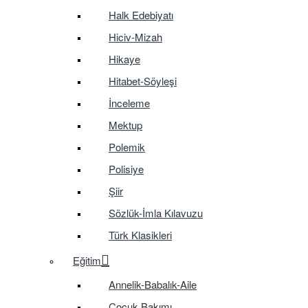
Halk Edebiyatı
Hiciv-Mizah
Hikaye
Hitabet-Söyleşi
İnceleme
Mektup
Polemik
Polisiye
Şiir
Sözlük-İmla Kılavuzu
Türk Klasikleri
Eğitim
Annelik-Babalık-Aile
Çocuk Bakımı