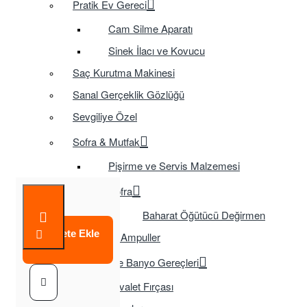
Pratik Ev Gereci
Cam Silme Aparatı
Sinek İlacı ve Kovucu
Saç Kurutma Makinesi
Sanal Gerçeklik Gözlüğü
Sevgiliye Özel
Sofra & Mutfak
Pişirme ve Servis Malzemesi
Sofra
Baharat Öğütücü Değirmen
Sepete Ekle
Tasarruflu Ampuller
Temizlik ve Banyo Gereçleri
Tuvalet Fırçası