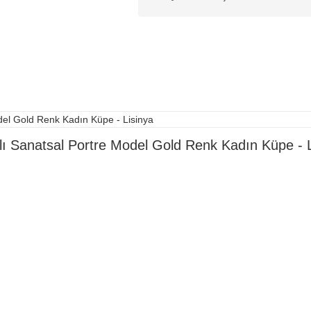
Kitap & Kırtasiye
Ev Yaşam
Oyuncak
Hırdavat
Tüm Ürünler
lı Sanatsal Portre Model Gold Renk Kadın Küpe - L