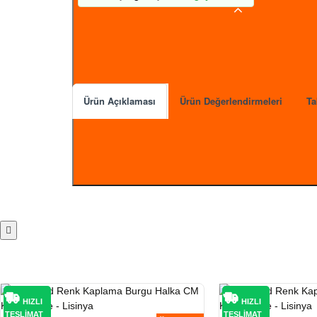
Ürün Açıklaması
Ürün Değerlendirmeleri
Ta
- Ürün materyali pirinçtir.- Dikkatli kullanımda karar
karartma yaptığı unutulmamalıdır.)- Sağlıklı ve mutl
Ürün Markası: Lisinya
HIZLI
HIZLI
TESLİMAT
TESLİMAT