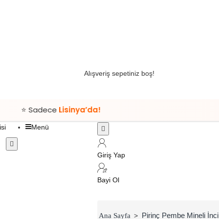
Alışveriş sepetiniz boş!
adece
Lisinya’da!
Menü
Giriş Yap
Tüm Kategoriler
Entegrasyon
Bayi Ol
Giyim
Bijuteri
Saç Aksesuarları
home
Pirinç Pembe Mineli İnc