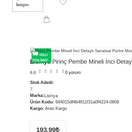
İletişim
HIZLI
Lisinya
Pirinç Pembe Mineli İnci Detay
TESLİMAT
0 yorum
0.0
Stok Adedi:
7
Lisinya
Marka:
Ürün Kodu:
684015df4b4811f31a0f4224-0808
Kargo:
Aras Kargo
193,99₺