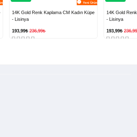
ün
Yeni Ürün
e
14K Gold Renk Kaplama CM Kadın Küpe
14K Gold Ren
- Lisinya
- Lisinya
193,99₺
236,99₺
193,99₺
236,9