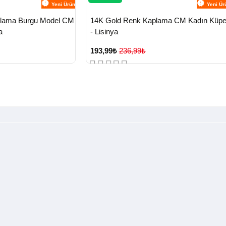
Yeni Ürün
Yeni Ür
plama Burgu Model CM
14K Gold Renk Kaplama CM Kadın Küp
a
- Lisinya
193,99₺
236,99₺