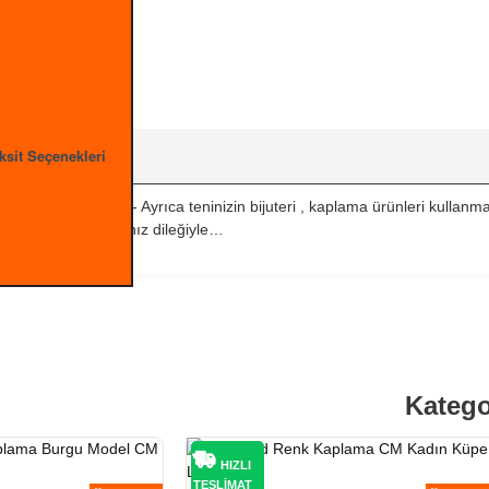
ksit Seçenekleri
ma, renk atma olmaz.- Ayrıca teninizin bijuteri , kaplama ürünleri kulla
u günlerde kullanmanız dileğiyle…
Katego
HIZLI
TESLİMAT