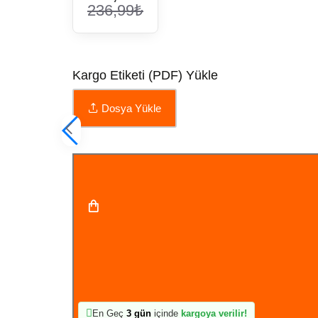
236,99₺
Kargo Etiketi (PDF) Yükle
Dosya Yükle
Sepete Ekle
En Geç
3 gün
içinde
kargoya verilir!