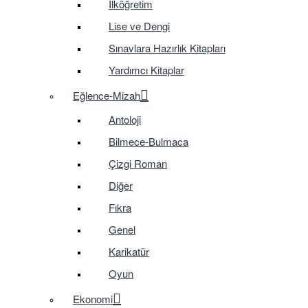
İlköğretim
Lise ve Dengi
Sınavlara Hazırlık Kitapları
Yardımcı Kitaplar
Eğlence-Mizah
Antoloji
Bilmece-Bulmaca
Çizgi Roman
Diğer
Fıkra
Genel
Karikatür
Oyun
Ekonomi