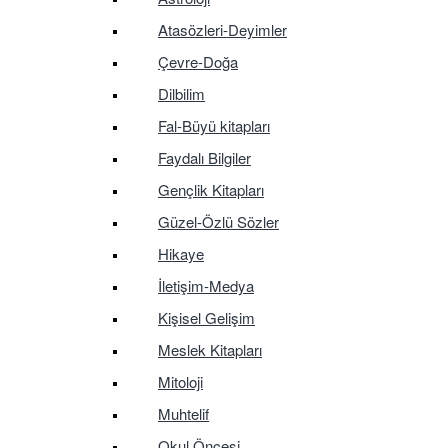
Atasözleri-Deyimler
Çevre-Doğa
Dilbilim
Fal-Büyü kitapları
Faydalı Bilgiler
Gençlik Kitapları
Güzel-Özlü Sözler
Hikaye
İletişim-Medya
Kişisel Gelişim
Meslek Kitapları
Mitoloji
Muhtelif
Okul Öncesi