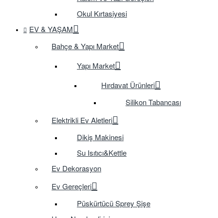
Okul Kırtasiyesi
EV & YAŞAM
Bahçe & Yapı Market
Yapı Market
Hırdavat Ürünleri
Silikon Tabancası
Elektrikli Ev Aletleri
Dikiş Makinesi
Su Isıtıcı&Kettle
Ev Dekorasyon
Ev Gereçleri
Püskürtücü Sprey Şişe