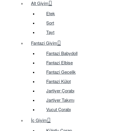
Alt Giyim
Etek
Şort
Tayt
Fantazi Giyim
Fantazi Babydoll
Fantazi Elbise
Fantazi Gecelik
Fantazi Külot
Jartiyer Çorabı
Jartiyer Takımı
Vucut Çorabı
İç Giyim
Külotlu Çorap