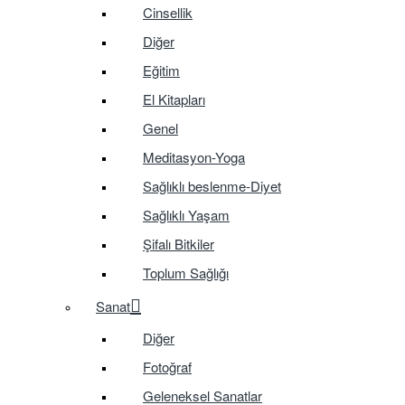
Cinsellik
Diğer
Eğitim
El Kitapları
Genel
Meditasyon-Yoga
Sağlıklı beslenme-Diyet
Sağlıklı Yaşam
Şifalı Bitkiler
Toplum Sağlığı
Sanat
Diğer
Fotoğraf
Geleneksel Sanatlar