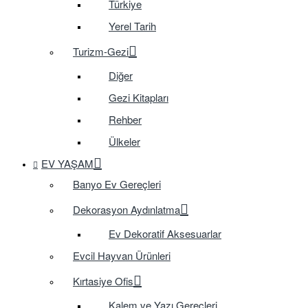
Türkiye
Yerel Tarih
Turizm-Gezi
Diğer
Gezi Kitapları
Rehber
Ülkeler
EV YAŞAM
Banyo Ev Gereçleri
Dekorasyon Aydınlatma
Ev Dekoratif Aksesuarlar
Evcil Hayvan Ürünleri
Kırtasiye Ofis
Kalem ve Yazı Gereçleri