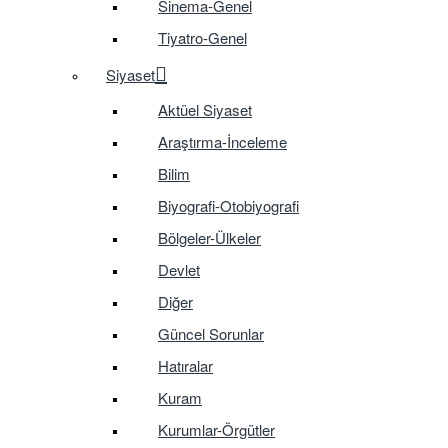
Sinema-Genel
Tiyatro-Genel
Siyaset
Aktüel Siyaset
Araştırma-İnceleme
Bilim
Biyografi-Otobiyografi
Bölgeler-Ülkeler
Devlet
Diğer
Güncel Sorunlar
Hatıralar
Kuram
Kurumlar-Örgütler