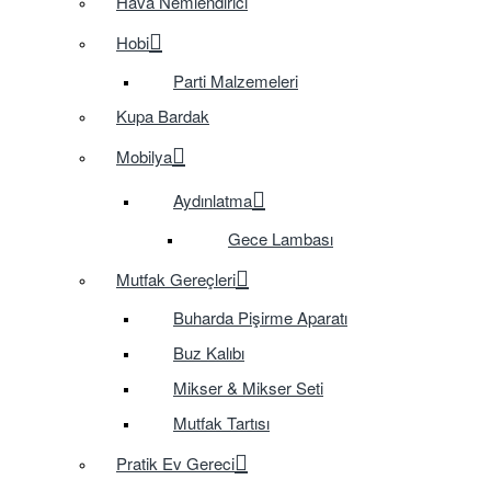
Hava Nemlendirici
Hobi
Parti Malzemeleri
Kupa Bardak
Mobilya
Aydınlatma
Gece Lambası
Mutfak Gereçleri
Buharda Pişirme Aparatı
Buz Kalıbı
Mikser & Mikser Seti
Mutfak Tartısı
Pratik Ev Gereci