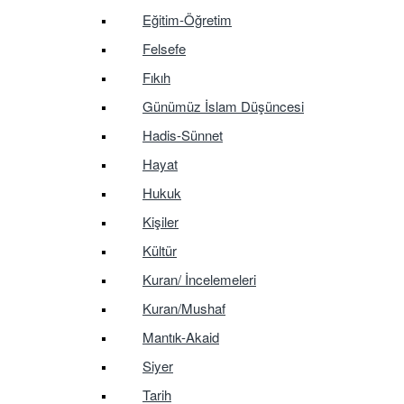
Eğitim-Öğretim
Felsefe
Fıkıh
Günümüz İslam Düşüncesi
Hadis-Sünnet
Hayat
Hukuk
Kişiler
Kültür
Kuran/ İncelemeleri
Kuran/Mushaf
Mantık-Akaid
Siyer
Tarih