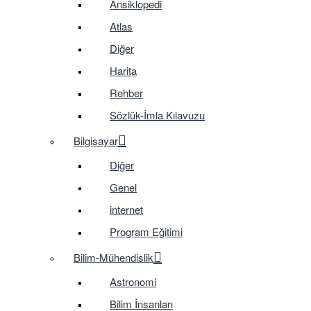
Ansiklopedi
Atlas
Diğer
Harita
Rehber
Sözlük-İmla Kılavuzu
Bilgisayar
Diğer
Genel
internet
Program Eğitimi
Bilim-Mühendislik
Astronomi
Bilim İnsanları