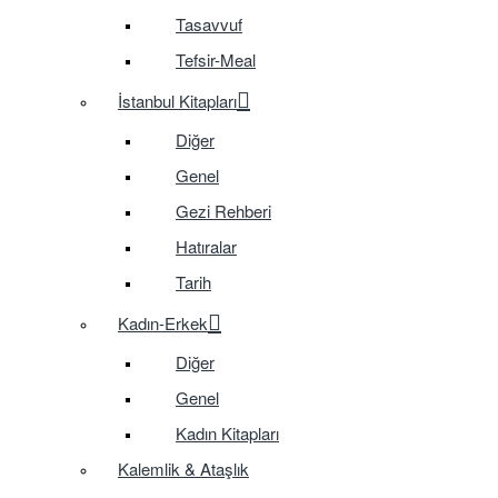
Tasavvuf
Tefsir-Meal
İstanbul Kitapları
Diğer
Genel
Gezi Rehberi
Hatıralar
Tarih
Kadın-Erkek
Diğer
Genel
Kadın Kitapları
Kalemlik & Ataşlık