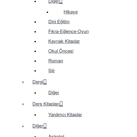
Diğer
Hikaye
Dini Eğitim
Fıkra-Eğlence-Oyun
Kaynak Kitaplar
Okul Öncesi
Roman
Şiir
Dergi
Diğer
Ders Kitapları
Yardımcı Kitaplar
Diğer
Astroloji