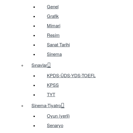
Genel
Grafik
Mimari
Resim
Sanat Tarihi
Sinema
Sınavlar
KPDS-ÜDS-YDS-TOEFL
KPSS
TYT
Sinema-Tiyatro
Oyun (yerli)
Senaryo