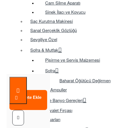
Cam Silme Aparatı
Sinek İlacı ve Kovucu
Saç Kurutma Makinesi
Sanal Gerçeklik Gözlüğü
Sevgiliye Özel
Sofra & Mutfak
Pişirme ve Servis Malzemesi
Sofra
Baharat Öğütücü Değirmen
Tasarruflu Ampuller
Sepete Ekle
Temizlik ve Banyo Gereçleri
Tuvalet Fırçası
TV Aksesuarları