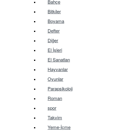
Bahçe
Bitkiler
Boyama
Defter
Diğer
El İşleri
El Sanatları
Hayvanlar
Oyunlar
Parapsikoloji
Roman
spor
Takvim
Yeme-İçme