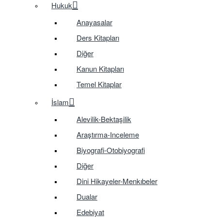
Hukuk
Anayasalar
Ders Kitapları
Diğer
Kanun Kitapları
Temel Kitaplar
İslam
Alevilik-Bektaşilik
Araştırma-Inceleme
Biyografi-Otobiyografi
Diğer
Dini Hikayeler-Menkıbeler
Dualar
Edebiyat