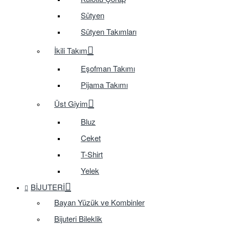
Sütyen
Sütyen Takımları
İkili Takım
Eşofman Takımı
Pijama Takımı
Üst Giyim
Bluz
Ceket
T-Shirt
Yelek
BIJUTERI
Bayan Yüzük ve Kombinler
Bijuteri Bileklik