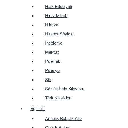
Halk Edebiyatı
Hiciv-Mizah
Hikaye
Hitabet-Söyleşi
İnceleme
Mektup
Polemik
Polisiye
Şiir
Sözlük-İmla Kılavuzu
Türk Klasikleri
Eğitim
Annelik-Babalık-Aile
Çocuk Bakımı