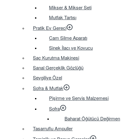
Mikser & Mikser Seti
Mutfak Tartısı
Pratik Ev Gereci
Cam Silme Aparatı
Sinek İlacı ve Kovucu
Saç Kurutma Makinesi
Sanal Gerçeklik Gözlüğü
Sevgiliye Özel
Sofra & Mutfak
Pişirme ve Servis Malzemesi
Sofra
Baharat Öğütücü Değirmen
Tasarruflu Ampuller
Temizlik ve Banyo Gereçleri