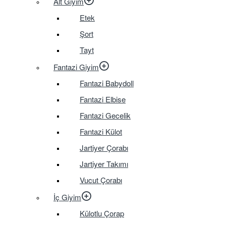
Alt Giyim
Etek
Şort
Tayt
Fantazi Giyim
Fantazi Babydoll
Fantazi Elbise
Fantazi Gecelik
Fantazi Külot
Jartiyer Çorabı
Jartiyer Takımı
Vucut Çorabı
İç Giyim
Külotlu Çorap