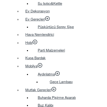
Su Isıtıcı&Kettle
Ev Dekorasyon
Ev Gereçleri
Püskürtücü Sprey Şişe
Hava Nemlendirici
Hobi
Parti Malzemeleri
Kupa Bardak
Mobilya
Aydınlatma
Gece Lambası
Mutfak Gereçleri
Buharda Pişirme Aparatı
Buz Kalıbı