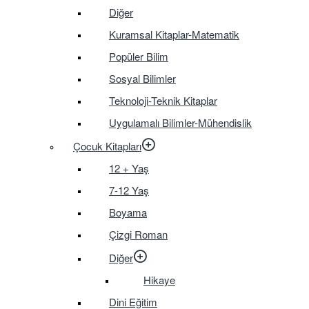
Diğer
Kuramsal Kitaplar-Matematik
Popüler Bilim
Sosyal Bilimler
Teknoloji-Teknik Kitaplar
Uygulamalı Bilimler-Mühendislik
Çocuk Kitapları
12 + Yaş
7-12 Yaş
Boyama
Çizgi Roman
Diğer
Hikaye
Dini Eğitim