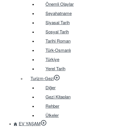
Önemli Olaylar
Seyahatname
Siyasal Tarih
Sosyal Tarih
Tarihi Roman
Türk-Osmanlı
Türkiye
Yerel Tarih
Turizm-Gezi
Diğer
Gezi Kitapları
Rehber
Ülkeler
EV YAŞAM