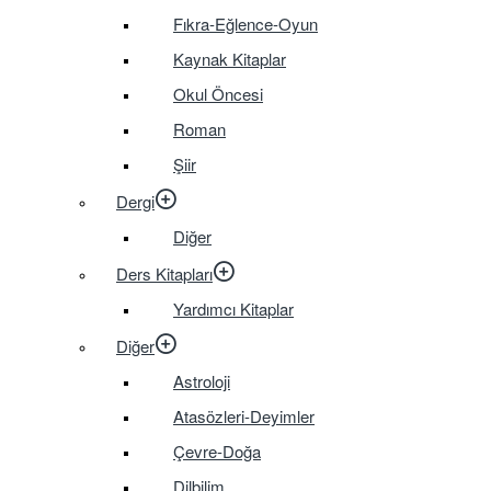
Fıkra-Eğlence-Oyun
Kaynak Kitaplar
Okul Öncesi
Roman
Şiir
Dergi
Diğer
Ders Kitapları
Yardımcı Kitaplar
Diğer
Astroloji
Atasözleri-Deyimler
Çevre-Doğa
Dilbilim