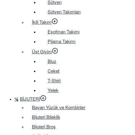
Sütyen
Sütyen Takımları
İkili Takım
Eşofman Takımı
Pijama Takımı
Üst Giyim
Bluz
Ceket
T-Shirt
Yelek
BIJUTERI
Bayan Yüzük ve Kombinler
Bijuteri Bileklik
Bijuteri Broş