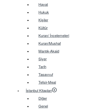
Hayat
Hukuk
Kişiler
Kültür
Kuran/ İncelemeleri
Kuran/Mushaf
Mantık-Akaid
Siyer
Tarih
Tasavvuf
Tefsir-Meal
İstanbul Kitapları
Diğer
Genel