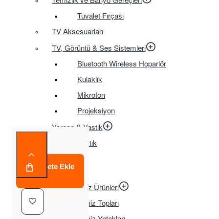
Tuvalet Fırçası
TV Aksesuarları
TV, Görüntü & Ses Sistemleri
Bluetooth Wireless Hoparlör
Kulaklık
Mikrofon
Projeksiyon
Yorgan & Yastık
Yastık
OYUNCAK
Sepete Ekle
Anahtarlık
Çeşitli Deniz Ürünleri
Deniz Topları
Deniz Yatakları