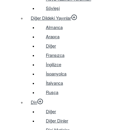
Söyleşi
Diğer Dildeki Yayınlar
Almanca
Arapça
Diğer
Fransızca
İngilizce
İspanyolca
İtalyanca
Rusça
Din
Diğer
Diğer Dinler
Dini Metinler