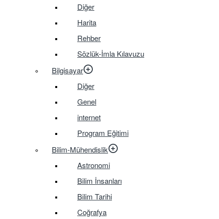
Diğer
Harita
Rehber
Sözlük-İmla Kılavuzu
Bilgisayar
Diğer
Genel
internet
Program Eğitimi
Bilim-Mühendislik
Astronomi
Bilim İnsanları
Bilim Tarihi
Coğrafya