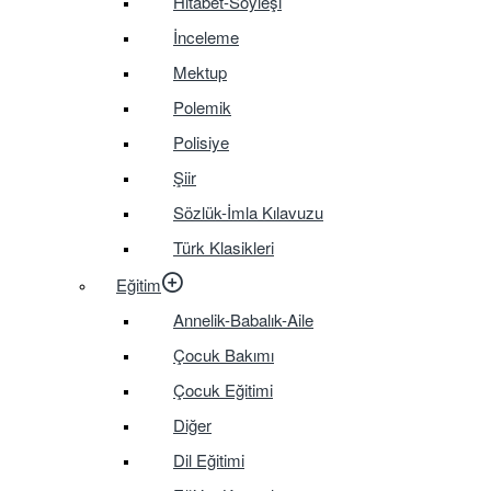
Hitabet-Söyleşi
İnceleme
Mektup
Polemik
Polisiye
Şiir
Sözlük-İmla Kılavuzu
Türk Klasikleri
Eğitim
Annelik-Babalık-Aile
Çocuk Bakımı
Çocuk Eğitimi
Diğer
Dil Eğitimi