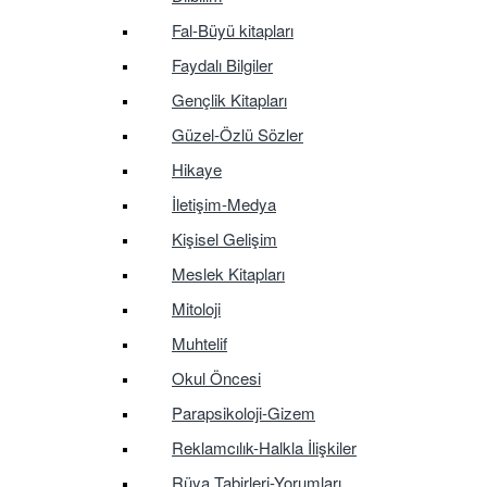
Fal-Büyü kitapları
Faydalı Bilgiler
Gençlik Kitapları
Güzel-Özlü Sözler
Hikaye
İletişim-Medya
Kişisel Gelişim
Meslek Kitapları
Mitoloji
Muhtelif
Okul Öncesi
Parapsikoloji-Gizem
Reklamcılık-Halkla İlişkiler
Rüya Tabirleri-Yorumları