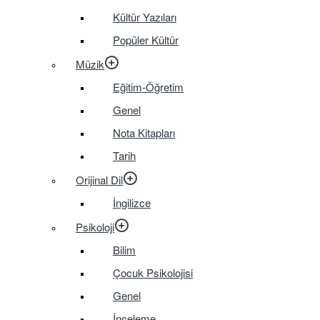
Kültür Yazıları
Popüler Kültür
Müzik
Eğitim-Öğretim
Genel
Nota Kitapları
Tarih
Orijinal Dil
İngilizce
Psikoloji
Bilim
Çocuk Psikolojisi
Genel
İnceleme