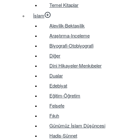
Temel Kitaplar
İslam
Alevilik-Bektaşilik
Araştırma-Inceleme
Biyografi-Otobiyografi
Diğer
Dini Hikayeler-Menkıbeler
Dualar
Edebiyat
Eğitim-Öğretim
Felsefe
Fıkıh
Günümüz İslam Düşüncesi
Hadis-Sünnet