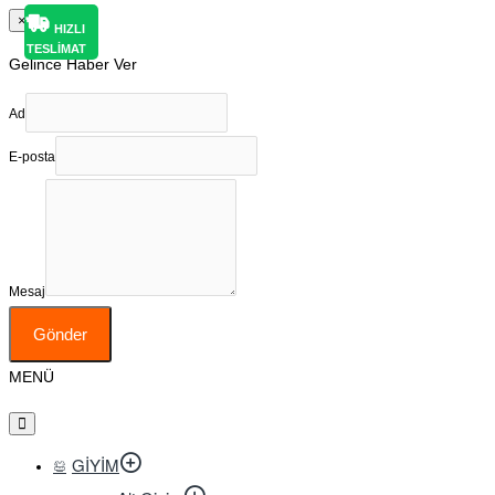
×
HIZLI
TESLİMAT
Gelince Haber Ver
Ad
E-posta
Mesaj
Gönder
MENÜ
GIYIM