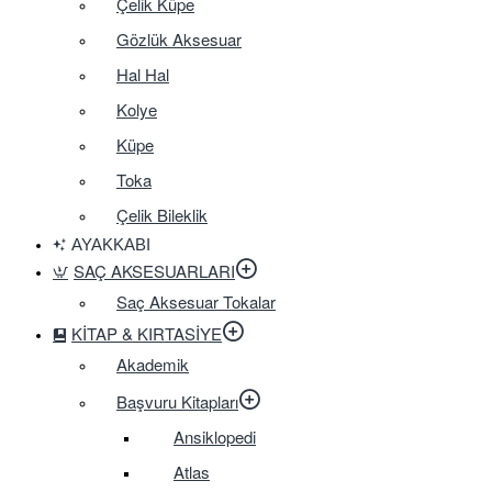
Çelik Küpe
Gözlük Aksesuar
Hal Hal
Kolye
Küpe
Toka
Çelik Bileklik
AYAKKABI
SAÇ AKSESUARLARI
Saç Aksesuar Tokalar
KITAP & KIRTASIYE
Akademik
Başvuru Kitapları
Ansiklopedi
Atlas