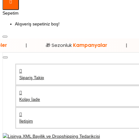
Sepetim
Alışveriş sepetiniz boş!
🎁 Sezonluk
Kampanyalar
|
⭐ Sadec
Sipariş Takip
Kolay İade
İletişim