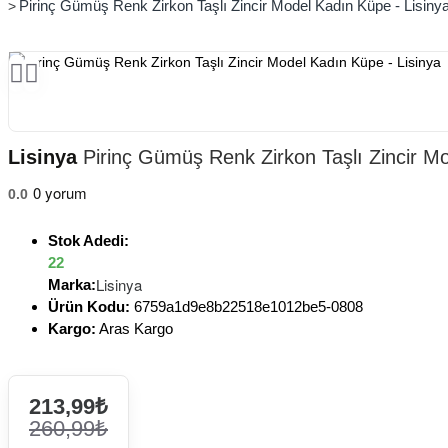
Pirinç Gümüş Renk Zirkon Taşlı Zincir Model Kadın Küpe - Lisiny
Lisinya
Pirinç Gümüş Renk Zirkon Taşlı Zincir Mo
0 yorum
0.0
Stok Adedi:
22
Lisinya
Marka:
Ürün Kodu:
6759a1d9e8b22518e1012be5-0808
Kargo:
Aras Kargo
213,99₺
260,99₺