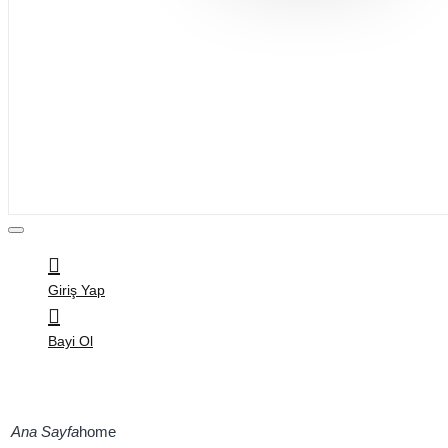
Bijuteri
Saç Aksesuarları
Kitap & Kırtasiye
Ev Yaşam
Oyuncak
Hırdavat
Tüm Ürünler
Giriş Yap
Bayi Ol
home