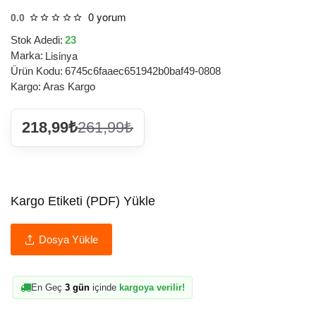
0 yorum
0.0
Stok Adedi:
23
Lisinya
Marka:
Ürün Kodu:
6745c6faaec651942b0baf49-0808
Kargo:
Aras Kargo
218,99₺
261,99₺
Kargo Etiketi (PDF) Yükle
Dosya Yükle
En Geç
3 gün
içinde
kargoya verilir!