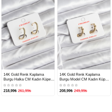
HIZLI
HIZLI
Yeni Ürün
Yeni Ürün
14K Gold Renk Kaplama
14K Gold Renk Kaplama
TESLİMAT
TESLİMAT
Burgu Halka CM Kadın Küpe -
Burgu Model CM Kadın Küpe -
Lisinya
Lisinya
218,99₺
261,99₺
208,99₺
249,99₺