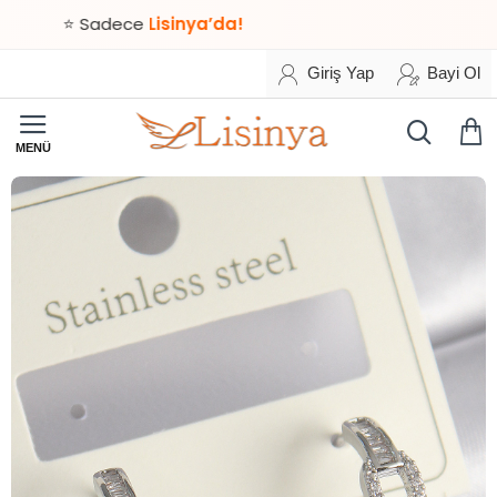
⭐ Sadece
Lisinya’da!
Giriş Yap
Bayi Ol