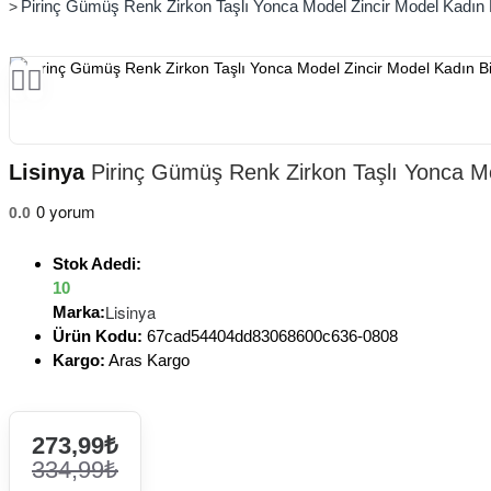
Pirinç Gümüş Renk Zirkon Taşlı Yonca Model Zincir Model Kadın Bi
Lisinya
Pirinç Gümüş Renk Zirkon Taşlı Yonca Mod
0 yorum
0.0
Stok Adedi:
10
Lisinya
Marka:
Ürün Kodu:
67cad54404dd83068600c636-0808
Kargo:
Aras Kargo
273,99₺
334,99₺