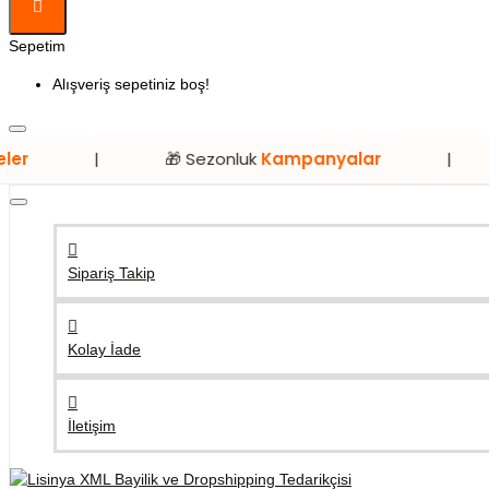
Sepetim
Alışveriş sepetiniz boş!
🎁 Sezonluk
Kampanyalar
|
⭐ Sadec
Sipariş Takip
Kolay İade
İletişim