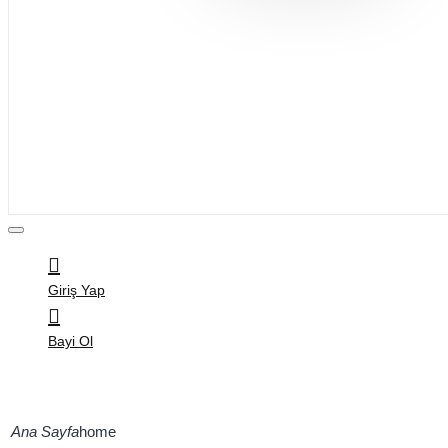
Bijuteri
Saç Aksesuarları
Kitap & Kırtasiye
Ev Yaşam
Oyuncak
Hırdavat
Tüm Ürünler
Giriş Yap
Bayi Ol
home