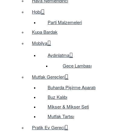
Hava Nemlendirici
Hobi
Parti Malzemeleri
Kupa Bardak
Mobilya
Aydınlatma
Gece Lambası
Mutfak Gereçleri
Buharda Pişirme Aparatı
Buz Kalıbı
Mikser & Mikser Seti
Mutfak Tartısı
Pratik Ev Gereci