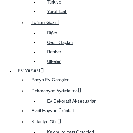
Türkiye
Yerel Tarih
Turizm-Gezi
Diğer
Gezi Kitapları
Rehber
Ülkeler
EV YAŞAM
Banyo Ev Gereçleri
Dekorasyon Aydınlatma
Ev Dekoratif Aksesuarlar
Evcil Hayvan Ürünleri
Kırtasiye Ofis
Kalem ve Yazı Gereçleri