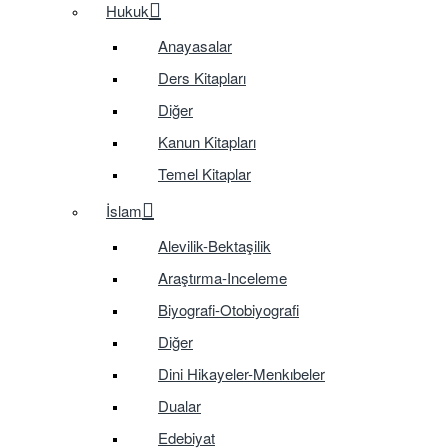
Hukuk
Anayasalar
Ders Kitapları
Diğer
Kanun Kitapları
Temel Kitaplar
İslam
Alevilik-Bektaşilik
Araştırma-Inceleme
Biyografi-Otobiyografi
Diğer
Dini Hikayeler-Menkıbeler
Dualar
Edebiyat