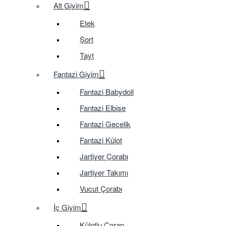
Alt Giyim
Etek
Şort
Tayt
Fantazi Giyim
Fantazi Babydoll
Fantazi Elbise
Fantazi Gecelik
Fantazi Külot
Jartiyer Çorabı
Jartiyer Takımı
Vucut Çorabı
İç Giyim
Külotlu Çorap