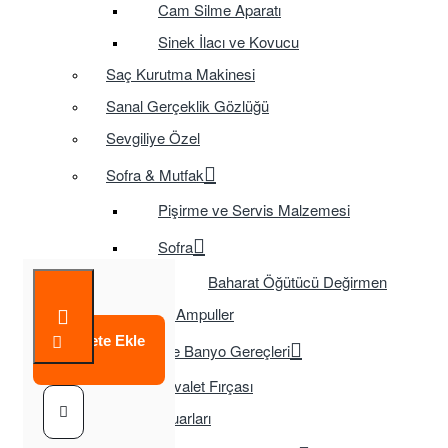
Cam Silme Aparatı
Sinek İlacı ve Kovucu
Saç Kurutma Makinesi
Sanal Gerçeklik Gözlüğü
Sevgiliye Özel
Sofra & Mutfak
Pişirme ve Servis Malzemesi
Sofra
Baharat Öğütücü Değirmen
Tasarruflu Ampuller
Sepete Ekle
Temizlik ve Banyo Gereçleri
Tuvalet Fırçası
TV Aksesuarları