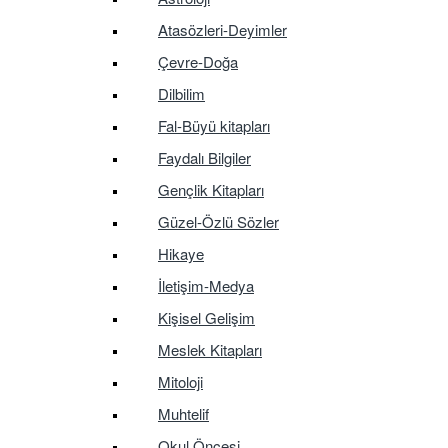
Atasözleri-Deyimler
Çevre-Doğa
Dilbilim
Fal-Büyü kitapları
Faydalı Bilgiler
Gençlik Kitapları
Güzel-Özlü Sözler
Hikaye
İletişim-Medya
Kişisel Gelişim
Meslek Kitapları
Mitoloji
Muhtelif
Okul Öncesi