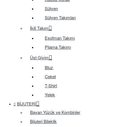
Sütyen
Sütyen Takımları
İkili Takım
Eşofman Takımı
Pijama Takımı
Üst Giyim
Bluz
Ceket
T-Shirt
Yelek
BIJUTERI
Bayan Yüzük ve Kombinler
Bijuteri Bileklik