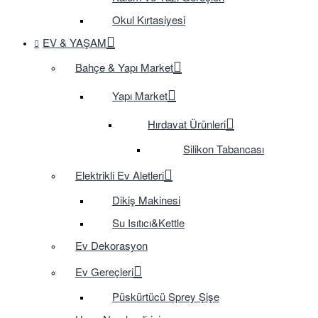
Okul Kırtasiyesi
EV & YAŞAM
Bahçe & Yapı Market
Yapı Market
Hırdavat Ürünleri
Silikon Tabancası
Elektrikli Ev Aletleri
Dikiş Makinesi
Su Isıtıcı&Kettle
Ev Dekorasyon
Ev Gereçleri
Püskürtücü Sprey Şişe