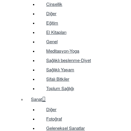
Cinsellik
Diğer
Eğitim
El Kitapları
Genel
Meditasyon-Yoga
Sağlıklı beslenme-Diyet
Sağlıklı Yaşam
Şifalı Bitkiler
Toplum Sağlığı
Sanat
Diğer
Fotoğraf
Geleneksel Sanatlar