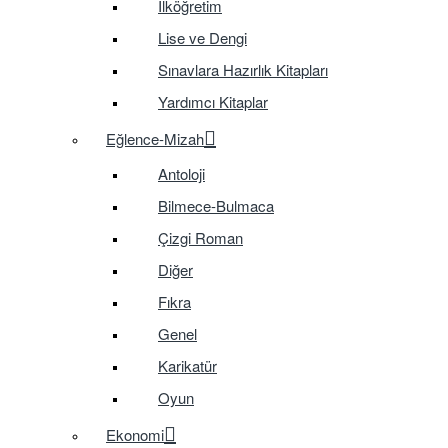
İlköğretim
Lise ve Dengi
Sınavlara Hazırlık Kitapları
Yardımcı Kitaplar
Eğlence-Mizah
Antoloji
Bilmece-Bulmaca
Çizgi Roman
Diğer
Fıkra
Genel
Karikatür
Oyun
Ekonomi