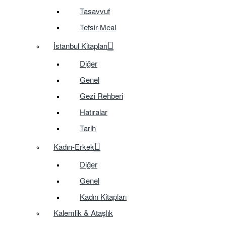
Tasavvuf
Tefsir-Meal
İstanbul Kitapları
Diğer
Genel
Gezi Rehberi
Hatıralar
Tarih
Kadın-Erkek
Diğer
Genel
Kadın Kitapları
Kalemlik & Ataşlık