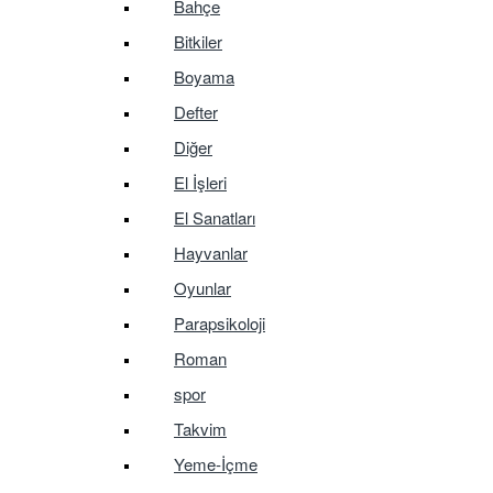
Bahçe
Bitkiler
Boyama
Defter
Diğer
El İşleri
El Sanatları
Hayvanlar
Oyunlar
Parapsikoloji
Roman
spor
Takvim
Yeme-İçme