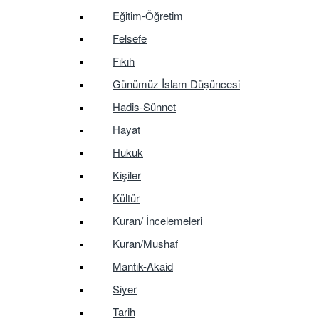
Eğitim-Öğretim
Felsefe
Fıkıh
Günümüz İslam Düşüncesi
Hadis-Sünnet
Hayat
Hukuk
Kişiler
Kültür
Kuran/ İncelemeleri
Kuran/Mushaf
Mantık-Akaid
Siyer
Tarih