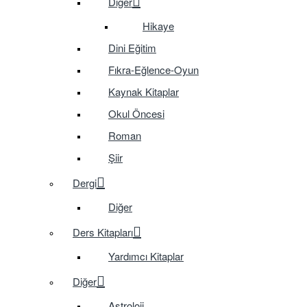
Diğer
Hikaye
Dini Eğitim
Fıkra-Eğlence-Oyun
Kaynak Kitaplar
Okul Öncesi
Roman
Şiir
Dergi
Diğer
Ders Kitapları
Yardımcı Kitaplar
Diğer
Astroloji