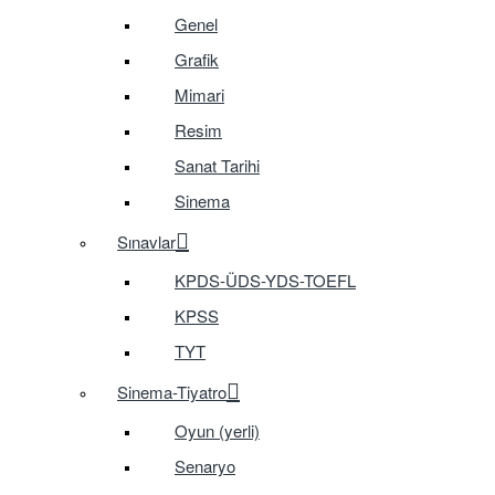
Genel
Grafik
Mimari
Resim
Sanat Tarihi
Sinema
Sınavlar
KPDS-ÜDS-YDS-TOEFL
KPSS
TYT
Sinema-Tiyatro
Oyun (yerli)
Senaryo