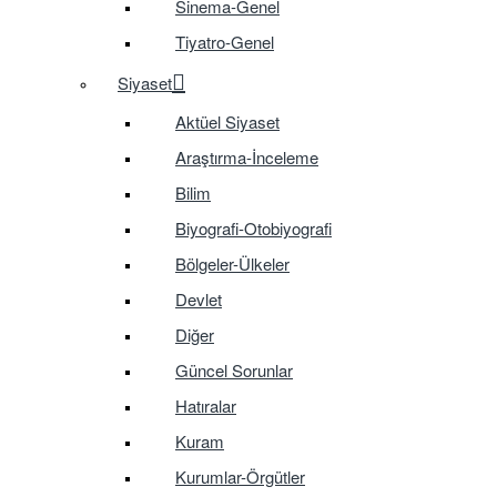
Sinema-Genel
Tiyatro-Genel
Siyaset
Aktüel Siyaset
Araştırma-İnceleme
Bilim
Biyografi-Otobiyografi
Bölgeler-Ülkeler
Devlet
Diğer
Güncel Sorunlar
Hatıralar
Kuram
Kurumlar-Örgütler