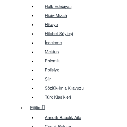
Halk Edebiyatı
Hiciv-Mizah
Hikaye
Hitabet-Söyleşi
İnceleme
Mektup
Polemik
Polisiye
Şiir
Sözlük-İmla Kılavuzu
Türk Klasikleri
Eğitim
Annelik-Babalık-Aile
Çocuk Bakımı