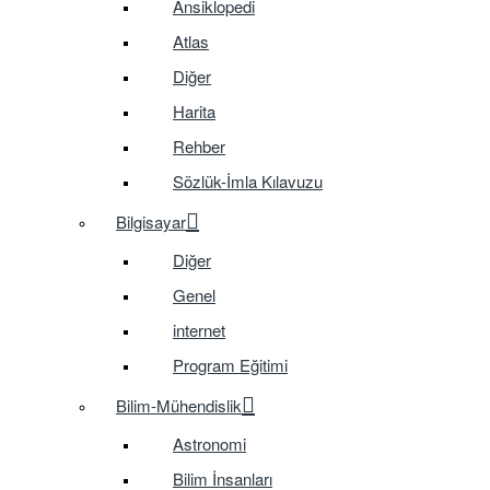
Ansiklopedi
Atlas
Diğer
Harita
Rehber
Sözlük-İmla Kılavuzu
Bilgisayar
Diğer
Genel
internet
Program Eğitimi
Bilim-Mühendislik
Astronomi
Bilim İnsanları