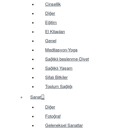
Cinsellik
Diğer
Eğitim
El Kitapları
Genel
Meditasyon-Yoga
Sağlıklı beslenme-Diyet
Sağlıklı Yaşam
Şifalı Bitkiler
Toplum Sağlığı
Sanat
Diğer
Fotoğraf
Geleneksel Sanatlar