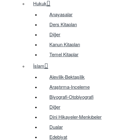
Hukuk
Anayasalar
Ders Kitapları
Diğer
Kanun Kitapları
Temel Kitaplar
İslam
Alevilik-Bektaşilik
Araştırma-Inceleme
Biyografi-Otobiyografi
Diğer
Dini Hikayeler-Menkıbeler
Dualar
Edebiyat