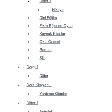
Diğer
Hikaye
Dini Eğitim
Fıkra-Eğlence-Oyun
Kaynak Kitaplar
Okul Öncesi
Roman
Şiir
Dergi
Diğer
Ders Kitapları
Yardımcı Kitaplar
Diğer
Astroloji