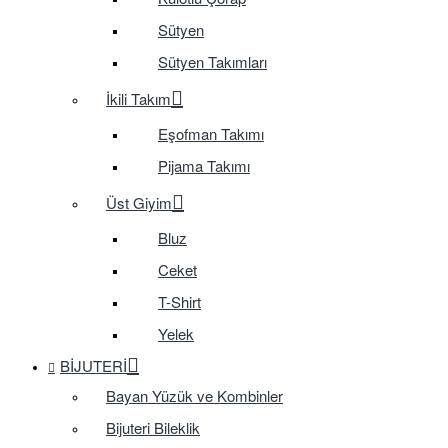
Sütyen
Sütyen Takımları
İkili Takım
Eşofman Takımı
Pijama Takımı
Üst Giyim
Bluz
Ceket
T-Shirt
Yelek
BIJUTERI
Bayan Yüzük ve Kombinler
Bijuteri Bileklik