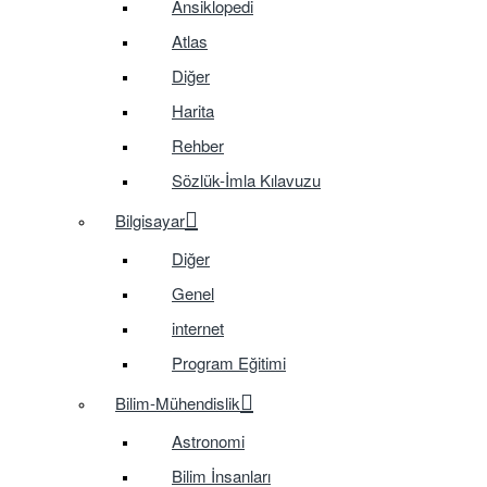
Ansiklopedi
Atlas
Diğer
Harita
Rehber
Sözlük-İmla Kılavuzu
Bilgisayar
Diğer
Genel
internet
Program Eğitimi
Bilim-Mühendislik
Astronomi
Bilim İnsanları