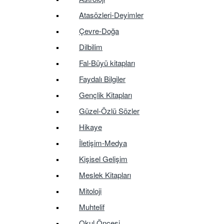
Atasözleri-Deyimler
Çevre-Doğa
Dilbilim
Fal-Büyü kitapları
Faydalı Bilgiler
Gençlik Kitapları
Güzel-Özlü Sözler
Hikaye
İletişim-Medya
Kişisel Gelişim
Meslek Kitapları
Mitoloji
Muhtelif
Okul Öncesi