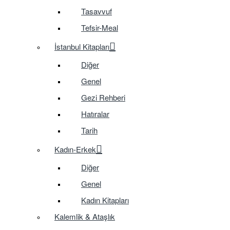
Tasavvuf
Tefsir-Meal
İstanbul Kitapları
Diğer
Genel
Gezi Rehberi
Hatıralar
Tarih
Kadın-Erkek
Diğer
Genel
Kadın Kitapları
Kalemlik & Ataşlık