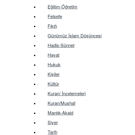
Eğitim-Öğretim
Felsefe
Fıkıh
Günümüz İslam Düşüncesi
Hadis-Sünnet
Hayat
Hukuk
Kişiler
Kültür
Kuran/ İncelemeleri
Kuran/Mushaf
Mantık-Akaid
Siyer
Tarih