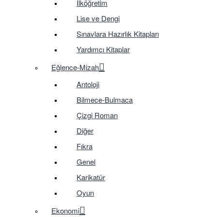
İlköğretim
Lise ve Dengi
Sınavlara Hazırlık Kitapları
Yardımcı Kitaplar
Eğlence-Mizah
Antoloji
Bilmece-Bulmaca
Çizgi Roman
Diğer
Fıkra
Genel
Karikatür
Oyun
Ekonomi