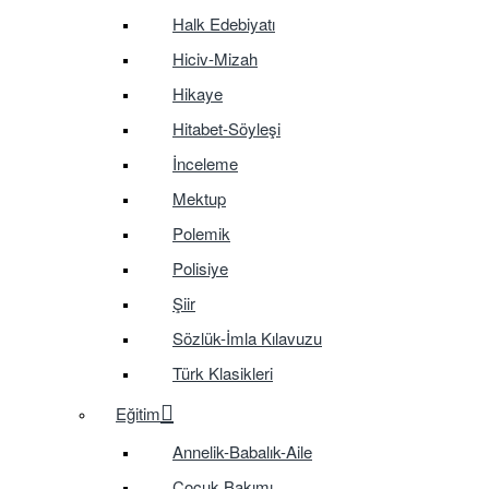
Halk Edebiyatı
Hiciv-Mizah
Hikaye
Hitabet-Söyleşi
İnceleme
Mektup
Polemik
Polisiye
Şiir
Sözlük-İmla Kılavuzu
Türk Klasikleri
Eğitim
Annelik-Babalık-Aile
Çocuk Bakımı