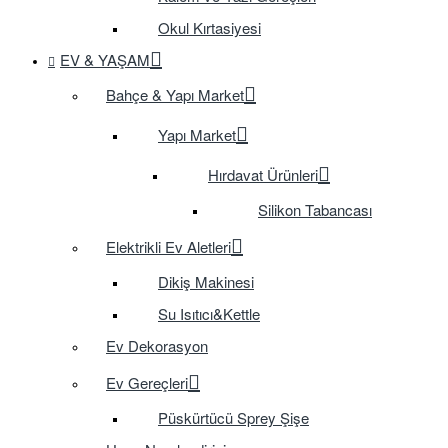
Okul Kırtasiyesi
EV & YAŞAM
Bahçe & Yapı Market
Yapı Market
Hırdavat Ürünleri
Silikon Tabancası
Elektrikli Ev Aletleri
Dikiş Makinesi
Su Isıtıcı&Kettle
Ev Dekorasyon
Ev Gereçleri
Püskürtücü Sprey Şişe