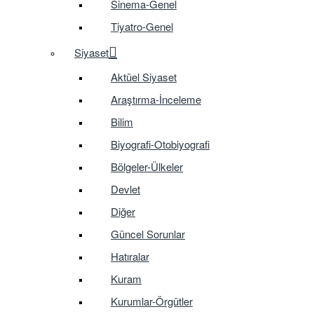
Sinema-Genel
Tiyatro-Genel
Siyaset
Aktüel Siyaset
Araştırma-İnceleme
Bilim
Biyografi-Otobiyografi
Bölgeler-Ülkeler
Devlet
Diğer
Güncel Sorunlar
Hatıralar
Kuram
Kurumlar-Örgütler