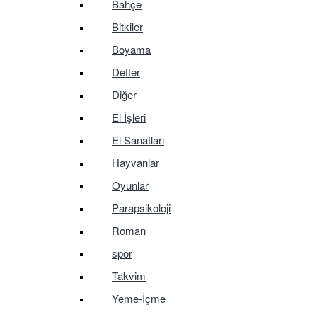
Bahçe
Bitkiler
Boyama
Defter
Diğer
El İşleri
El Sanatları
Hayvanlar
Oyunlar
Parapsikoloji
Roman
spor
Takvim
Yeme-İçme