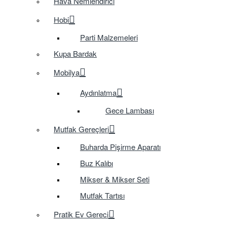
Hava Nemlendirici
Hobi
Parti Malzemeleri
Kupa Bardak
Mobilya
Aydınlatma
Gece Lambası
Mutfak Gereçleri
Buharda Pişirme Aparatı
Buz Kalıbı
Mikser & Mikser Seti
Mutfak Tartısı
Pratik Ev Gereci