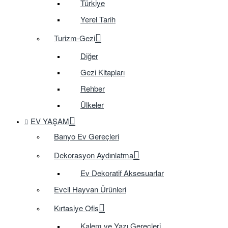
Türkiye
Yerel Tarih
Turizm-Gezi
Diğer
Gezi Kitapları
Rehber
Ülkeler
EV YAŞAM
Banyo Ev Gereçleri
Dekorasyon Aydınlatma
Ev Dekoratif Aksesuarlar
Evcil Hayvan Ürünleri
Kırtasiye Ofis
Kalem ve Yazı Gereçleri