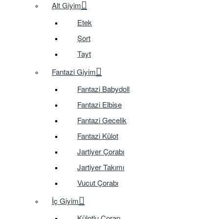
Alt Giyim
Etek
Şort
Tayt
Fantazi Giyim
Fantazi Babydoll
Fantazi Elbise
Fantazi Gecelik
Fantazi Külot
Jartiyer Çorabı
Jartiyer Takımı
Vucut Çorabı
İç Giyim
Külotlu Çorap