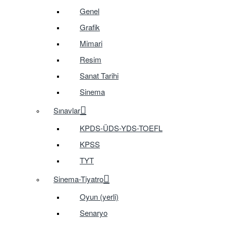
Genel
Grafik
Mimari
Resim
Sanat Tarihi
Sinema
Sınavlar
KPDS-ÜDS-YDS-TOEFL
KPSS
TYT
Sinema-Tiyatro
Oyun (yerli)
Senaryo