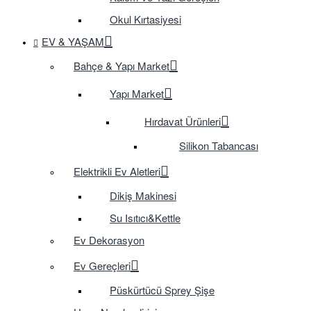
Okul Kırtasiyesi
EV & YAŞAM
Bahçe & Yapı Market
Yapı Market
Hırdavat Ürünleri
Silikon Tabancası
Elektrikli Ev Aletleri
Dikiş Makinesi
Su Isıtıcı&Kettle
Ev Dekorasyon
Ev Gereçleri
Püskürtücü Sprey Şişe