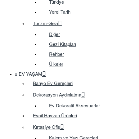
Türkiye
Yerel Tarih
Turizm-Gezi
Diğer
Gezi Kitapları
Rehber
Ülkeler
EV YAŞAM
Banyo Ev Gereçleri
Dekorasyon Aydınlatma
Ev Dekoratif Aksesuarlar
Evcil Hayvan Ürünleri
Kırtasiye Ofis
Kalem ve Yazı Gereçleri