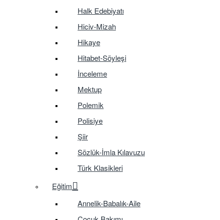
Halk Edebiyatı
Hiciv-Mizah
Hikaye
Hitabet-Söyleşi
İnceleme
Mektup
Polemik
Polisiye
Şiir
Sözlük-İmla Kılavuzu
Türk Klasikleri
Eğitim
Annelik-Babalık-Aile
Çocuk Bakımı