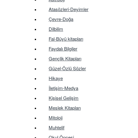
Atasözleri-Deyimler
Çevre-Doğa
Dilbilim
Fal-Büyü kitapları
Faydalı Bilgiler
Gençlik Kitapları
Güzel-Özlü Sözler
Hikaye
İletişim-Medya
Kişisel Gelişim
Meslek Kitapları
Mitoloji
Muhtelif
Okul Öncesi