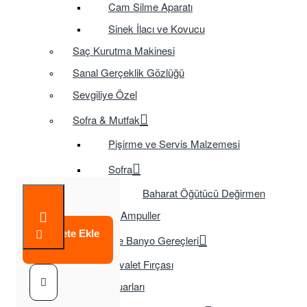
Cam Silme Aparatı
Sinek İlacı ve Kovucu
Saç Kurutma Makinesi
Sanal Gerçeklik Gözlüğü
Sevgiliye Özel
Sofra & Mutfak
Pişirme ve Servis Malzemesi
Sofra
Baharat Öğütücü Değirmen
Tasarruflu Ampuller
Sepete Ekle
Temizlik ve Banyo Gereçleri
Tuvalet Fırçası
TV Aksesuarları