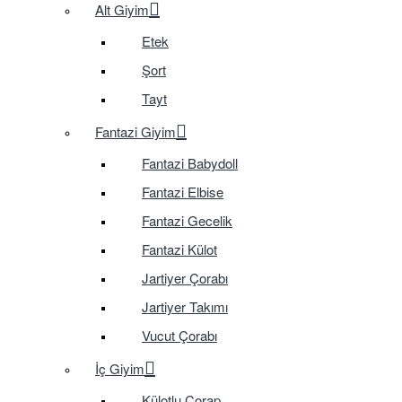
Alt Giyim
Etek
Şort
Tayt
Fantazi Giyim
Fantazi Babydoll
Fantazi Elbise
Fantazi Gecelik
Fantazi Külot
Jartiyer Çorabı
Jartiyer Takımı
Vucut Çorabı
İç Giyim
Külotlu Çorap