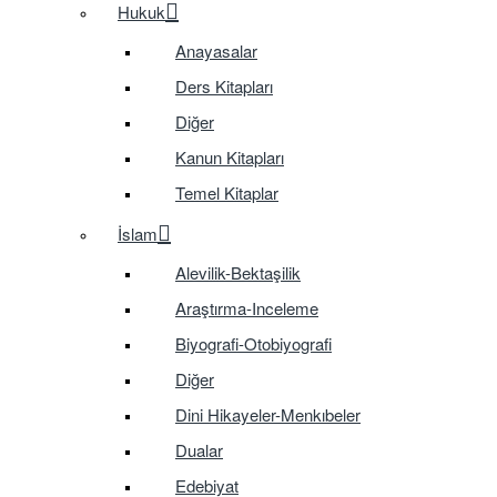
Hukuk
Anayasalar
Ders Kitapları
Diğer
Kanun Kitapları
Temel Kitaplar
İslam
Alevilik-Bektaşilik
Araştırma-Inceleme
Biyografi-Otobiyografi
Diğer
Dini Hikayeler-Menkıbeler
Dualar
Edebiyat