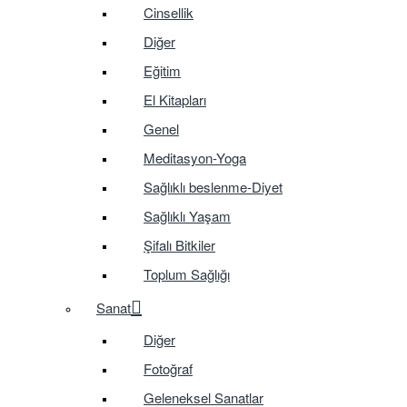
Cinsellik
Diğer
Eğitim
El Kitapları
Genel
Meditasyon-Yoga
Sağlıklı beslenme-Diyet
Sağlıklı Yaşam
Şifalı Bitkiler
Toplum Sağlığı
Sanat
Diğer
Fotoğraf
Geleneksel Sanatlar