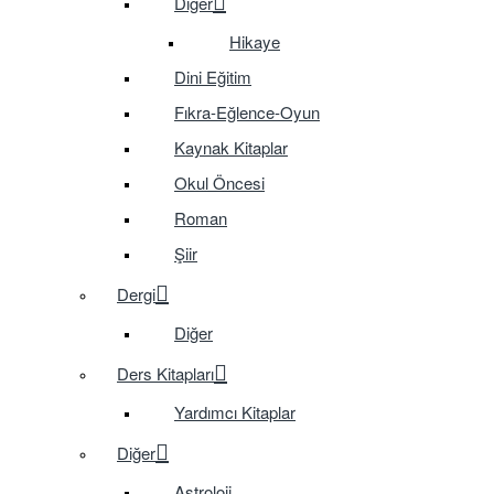
Diğer
Hikaye
Dini Eğitim
Fıkra-Eğlence-Oyun
Kaynak Kitaplar
Okul Öncesi
Roman
Şiir
Dergi
Diğer
Ders Kitapları
Yardımcı Kitaplar
Diğer
Astroloji