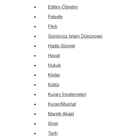
Eğitim-Öğretim
Felsefe
Fıkıh
Günümüz İslam Düşüncesi
Hadis-Sünnet
Hayat
Hukuk
Kişiler
Kültür
Kuran/ İncelemeleri
Kuran/Mushaf
Mantık-Akaid
Siyer
Tarih