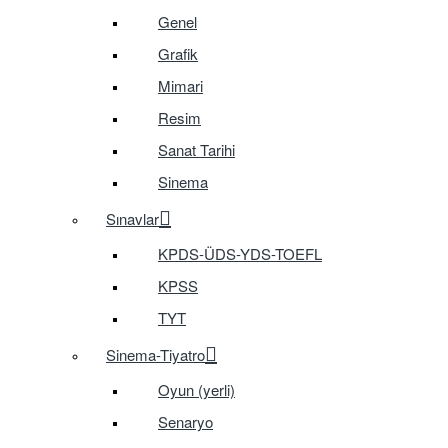
Genel
Grafik
Mimari
Resim
Sanat Tarihi
Sinema
Sınavlar
KPDS-ÜDS-YDS-TOEFL
KPSS
TYT
Sinema-Tiyatro
Oyun (yerli)
Senaryo