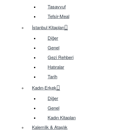
Tasavvuf
Tefsir-Meal
İstanbul Kitapları
Diğer
Genel
Gezi Rehberi
Hatıralar
Tarih
Kadın-Erkek
Diğer
Genel
Kadın Kitapları
Kalemlik & Ataşlık