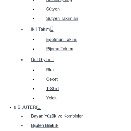
Sütyen
Sütyen Takımları
İkili Takım
Eşofman Takımı
Pijama Takımı
Üst Giyim
Bluz
Ceket
T-Shirt
Yelek
BIJUTERI
Bayan Yüzük ve Kombinler
Bijuteri Bileklik