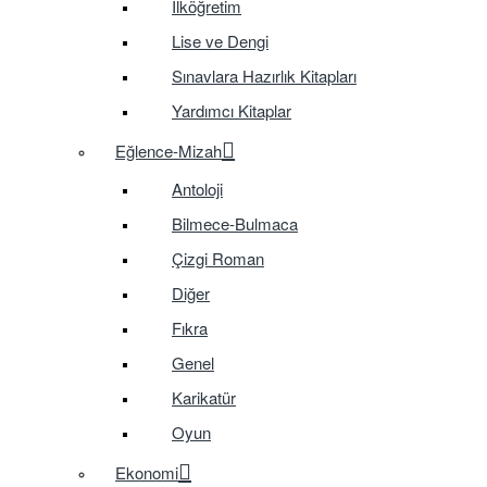
İlköğretim
Lise ve Dengi
Sınavlara Hazırlık Kitapları
Yardımcı Kitaplar
Eğlence-Mizah
Antoloji
Bilmece-Bulmaca
Çizgi Roman
Diğer
Fıkra
Genel
Karikatür
Oyun
Ekonomi