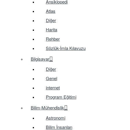
Ansiklopedi
Atlas
Diğer
Harita
Rehber
Sözlük-İmla Kılavuzu
Bilgisayar
Diğer
Genel
internet
Program Eğitimi
Bilim-Mühendislik
Astronomi
Bilim İnsanları