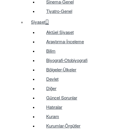
Sinema-Genel
Tiyatro-Genel
Siyaset
Aktüel Siyaset
Araştırma-İnceleme
Bilim
Biyografi-Otobiyografi
Bölgeler-Ülkeler
Devlet
Diğer
Güncel Sorunlar
Hatıralar
Kuram
Kurumlar-Örgütler