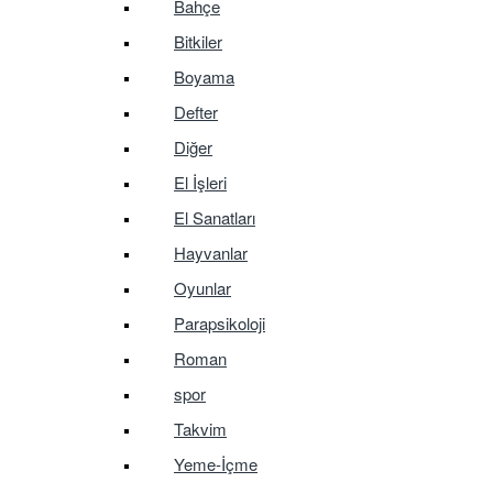
Bahçe
Bitkiler
Boyama
Defter
Diğer
El İşleri
El Sanatları
Hayvanlar
Oyunlar
Parapsikoloji
Roman
spor
Takvim
Yeme-İçme