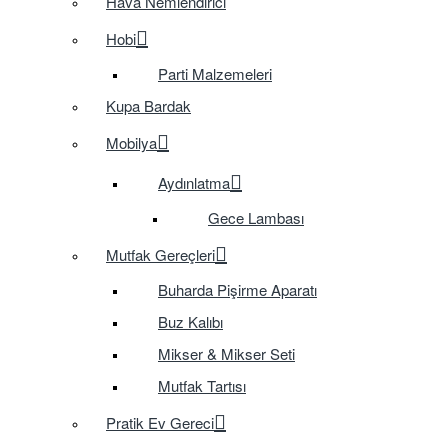
Hava Nemlendirici
Hobi
Parti Malzemeleri
Kupa Bardak
Mobilya
Aydınlatma
Gece Lambası
Mutfak Gereçleri
Buharda Pişirme Aparatı
Buz Kalıbı
Mikser & Mikser Seti
Mutfak Tartısı
Pratik Ev Gereci