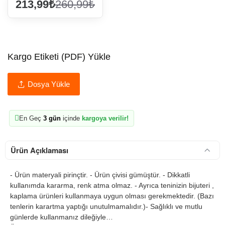
213,99₺
260,99₺
Kargo Etiketi (PDF) Yükle
Dosya Yükle
En Geç
3 gün
içinde
kargoya verilir!
Ürün Açıklaması
- Ürün materyali pirinçtir. - Ürün çivisi gümüştür. - Dikkatli
kullanımda kararma, renk atma olmaz. - Ayrıca teninizin bijuteri ,
kaplama ürünleri kullanmaya uygun olması gerekmektedir. (Bazı
tenlerin karartma yaptığı unutulmamalıdır.)- Sağlıklı ve mutlu
günlerde kullanmanız dileğiyle…