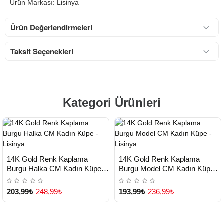
Ürün Markası: Lisinya
Ürün Değerlendirmeleri
Taksit Seçenekleri
Kategori Ürünleri
HIZLI
HIZLI
Yeni Ürün
Yeni Ürün
14K Gold Renk Kaplama
14K Gold Renk Kaplama
TESLİMAT
TESLİMAT
Burgu Halka CM Kadın Küpe -
Burgu Model CM Kadın Küpe -
Lisinya
Lisinya
203,99₺
248,99₺
193,99₺
236,99₺