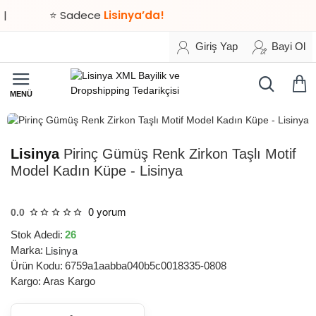
⭐ Sadece
Lisinya’da!
Giriş Yap
Bayi Ol
HIZLI
TESLİMAT
Lisinya
Pirinç Gümüş Renk Zirkon Taşlı Motif
Model Kadın Küpe - Lisinya
0 yorum
0.0
Stok Adedi:
26
Lisinya
Marka:
Ürün Kodu:
6759a1aabba040b5c0018335-0808
Kargo:
Aras Kargo