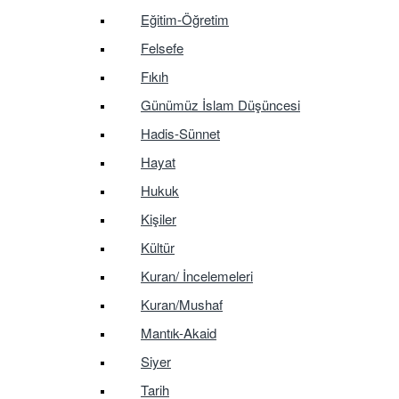
Eğitim-Öğretim
Felsefe
Fıkıh
Günümüz İslam Düşüncesi
Hadis-Sünnet
Hayat
Hukuk
Kişiler
Kültür
Kuran/ İncelemeleri
Kuran/Mushaf
Mantık-Akaid
Siyer
Tarih