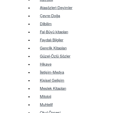
Atasözleri-Deyimler
Çevre-Doğa
Dilbilim
Fal-Büyü kitapları
Faydalı Bilgiler
Gençlik Kitapları
Güzel-Özlü Sözler
Hikaye
İletişim-Medya
Kişisel Gelişim
Meslek Kitapları
Mitoloji
Muhtelif
Okul Öncesi