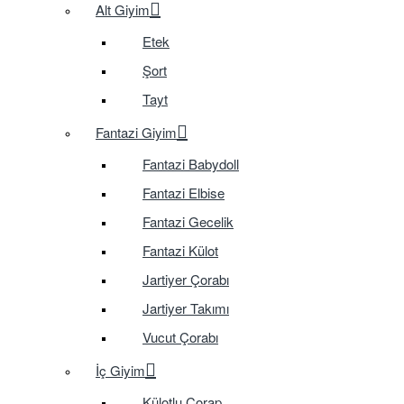
Alt Giyim
Etek
Şort
Tayt
Fantazi Giyim
Fantazi Babydoll
Fantazi Elbise
Fantazi Gecelik
Fantazi Külot
Jartiyer Çorabı
Jartiyer Takımı
Vucut Çorabı
İç Giyim
Külotlu Çorap