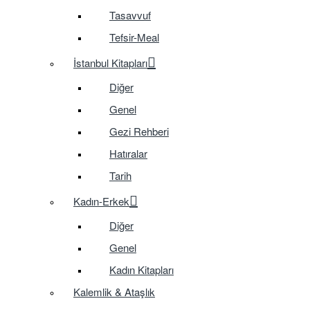
Tasavvuf
Tefsir-Meal
İstanbul Kitapları
Diğer
Genel
Gezi Rehberi
Hatıralar
Tarih
Kadın-Erkek
Diğer
Genel
Kadın Kitapları
Kalemlik & Ataşlık