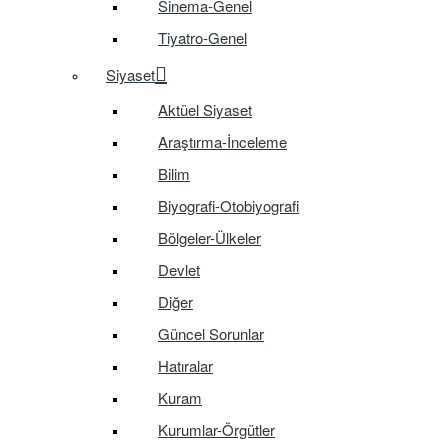
Sinema-Genel
Tiyatro-Genel
Siyaset
Aktüel Siyaset
Araştırma-İnceleme
Bilim
Biyografi-Otobiyografi
Bölgeler-Ülkeler
Devlet
Diğer
Güncel Sorunlar
Hatıralar
Kuram
Kurumlar-Örgütler