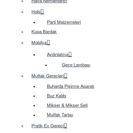
Hava Nemlendirici
Hobi
Parti Malzemeleri
Kupa Bardak
Mobilya
Aydınlatma
Gece Lambası
Mutfak Gereçleri
Buharda Pişirme Aparatı
Buz Kalıbı
Mikser & Mikser Seti
Mutfak Tartısı
Pratik Ev Gereci