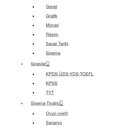
Genel
Grafik
Mimari
Resim
Sanat Tarihi
Sinema
Sınavlar
KPDS-ÜDS-YDS-TOEFL
KPSS
TYT
Sinema-Tiyatro
Oyun (yerli)
Senaryo