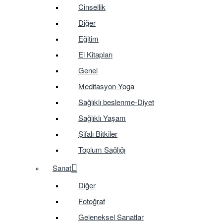
Cinsellik
Diğer
Eğitim
El Kitapları
Genel
Meditasyon-Yoga
Sağlıklı beslenme-Diyet
Sağlıklı Yaşam
Şifalı Bitkiler
Toplum Sağlığı
Sanat
Diğer
Fotoğraf
Geleneksel Sanatlar