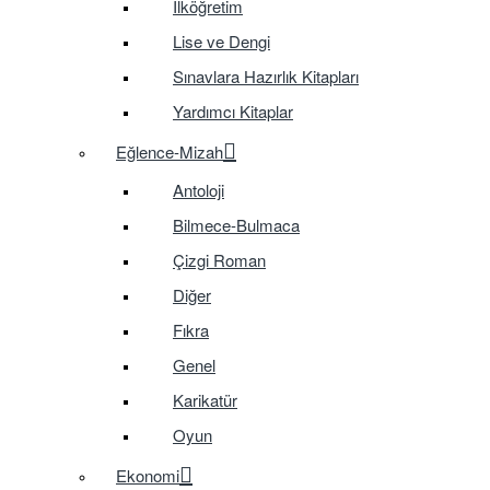
İlköğretim
Lise ve Dengi
Sınavlara Hazırlık Kitapları
Yardımcı Kitaplar
Eğlence-Mizah
Antoloji
Bilmece-Bulmaca
Çizgi Roman
Diğer
Fıkra
Genel
Karikatür
Oyun
Ekonomi