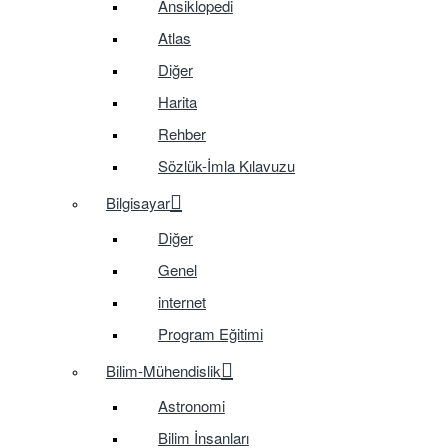
Ansiklopedi
Atlas
Diğer
Harita
Rehber
Sözlük-İmla Kılavuzu
Bilgisayar
Diğer
Genel
internet
Program Eğitimi
Bilim-Mühendislik
Astronomi
Bilim İnsanları