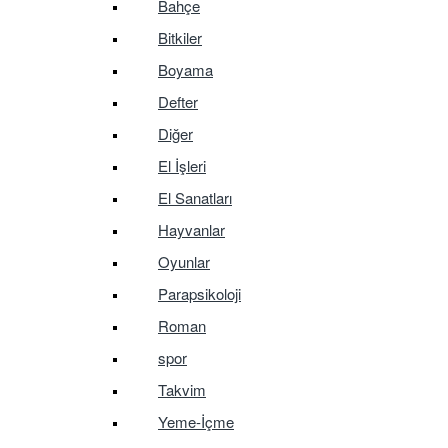
Bahçe
Bitkiler
Boyama
Defter
Diğer
El İşleri
El Sanatları
Hayvanlar
Oyunlar
Parapsikoloji
Roman
spor
Takvim
Yeme-İçme