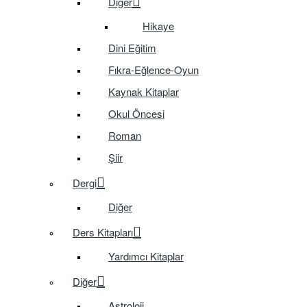
Diğer
Hikaye
Dini Eğitim
Fıkra-Eğlence-Oyun
Kaynak Kitaplar
Okul Öncesi
Roman
Şiir
Dergi
Diğer
Ders Kitapları
Yardımcı Kitaplar
Diğer
Astroloji