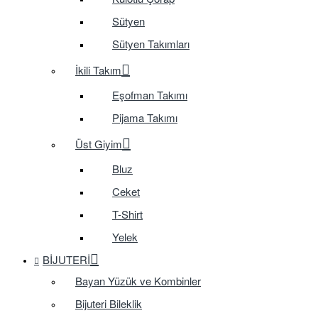
Sütyen
Sütyen Takımları
İkili Takım
Eşofman Takımı
Pijama Takımı
Üst Giyim
Bluz
Ceket
T-Shirt
Yelek
BIJUTERI
Bayan Yüzük ve Kombinler
Bijuteri Bileklik