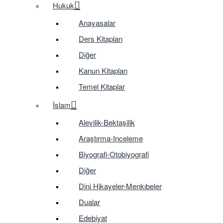
Hukuk
Anayasalar
Ders Kitapları
Diğer
Kanun Kitapları
Temel Kitaplar
İslam
Alevilik-Bektaşilik
Araştırma-Inceleme
Biyografi-Otobiyografi
Diğer
Dini Hikayeler-Menkıbeler
Dualar
Edebiyat