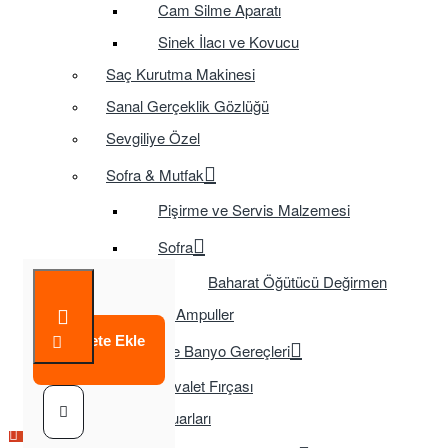
Cam Silme Aparatı
Sinek İlacı ve Kovucu
Saç Kurutma Makinesi
Sanal Gerçeklik Gözlüğü
Sevgiliye Özel
Sofra & Mutfak
Pişirme ve Servis Malzemesi
Sofra
Baharat Öğütücü Değirmen
Tasarruflu Ampuller
Sepete Ekle
Temizlik ve Banyo Gereçleri
Tuvalet Fırçası
TV Aksesuarları
Çok Satılan Ürün