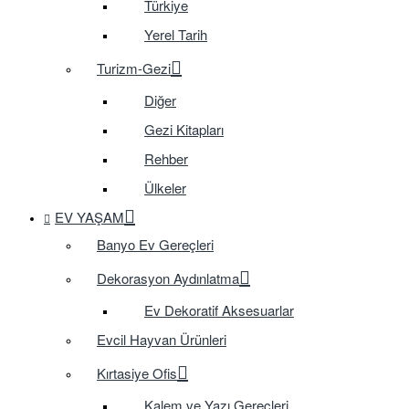
Türkiye
Yerel Tarih
Turizm-Gezi
Diğer
Gezi Kitapları
Rehber
Ülkeler
EV YAŞAM
Banyo Ev Gereçleri
Dekorasyon Aydınlatma
Ev Dekoratif Aksesuarlar
Evcil Hayvan Ürünleri
Kırtasiye Ofis
Kalem ve Yazı Gereçleri