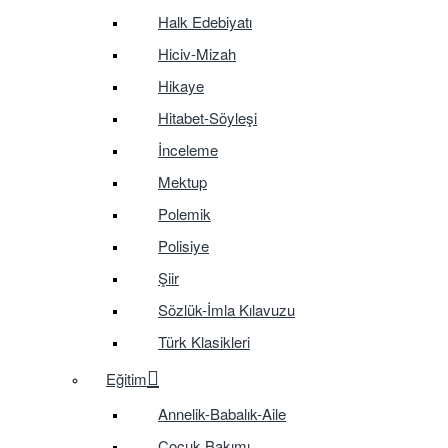
Halk Edebiyatı
Hiciv-Mizah
Hikaye
Hitabet-Söyleşi
İnceleme
Mektup
Polemik
Polisiye
Şiir
Sözlük-İmla Kılavuzu
Türk Klasikleri
Eğitim
Annelik-Babalık-Aile
Çocuk Bakımı