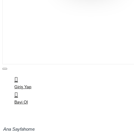
Bijuteri
Saç Aksesuarları
Kitap & Kırtasiye
Ev Yaşam
Oyuncak
Hırdavat
Tüm Ürünler
Giriş Yap
Bayi Ol
home