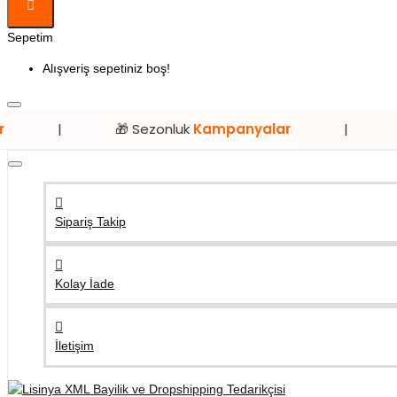
Sepetim
Alışveriş sepetiniz boş!
🎁 Sezonluk
Kampanyalar
|
⭐ Sadece
L
Sipariş Takip
Kolay İade
İletişim