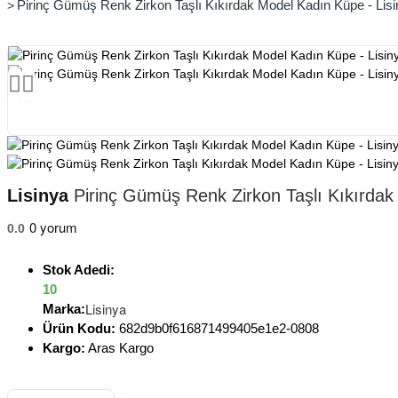
Pirinç Gümüş Renk Zirkon Taşlı Kıkırdak Model Kadın Küpe - Lis
Lisinya
Pirinç Gümüş Renk Zirkon Taşlı Kıkırdak
0 yorum
0.0
Stok Adedi:
10
Lisinya
Marka:
Ürün Kodu:
682d9b0f616871499405e1e2-0808
Kargo:
Aras Kargo