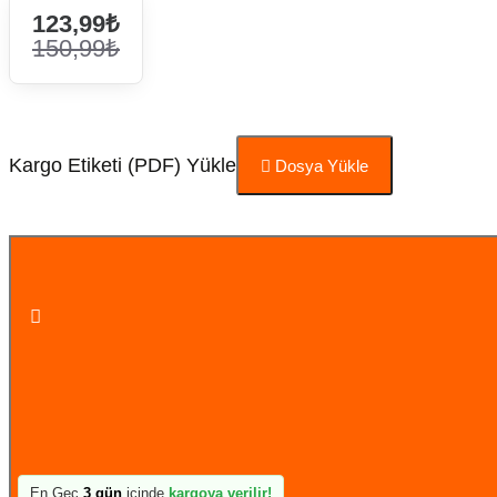
123,99₺
150,99₺
Kargo Etiketi (PDF) Yükle
Dosya Yükle
Sepete Ekle
En Geç
3 gün
içinde
kargoya verilir!