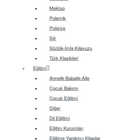
Mektup
Polemik
Polisiye
Şiir
Sözlük-İmla Kılavuzu
Türk Klasikleri
Eğitim
Annelik-Babalık-Aile
Çocuk Bakımı
Çocuk Eğitimi
Diğer
Dil Eğitimi
Eğitim Kurumları
Eğitime Yardımcı Kitaplar