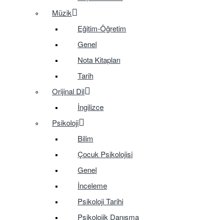
Müzik
Eğitim-Öğretim
Genel
Nota Kitapları
Tarih
Orijinal Dil
İngilizce
Psikoloji
Bilim
Çocuk Psikolojisi
Genel
İnceleme
Psikoloji Tarihi
Psikolojik Danışma