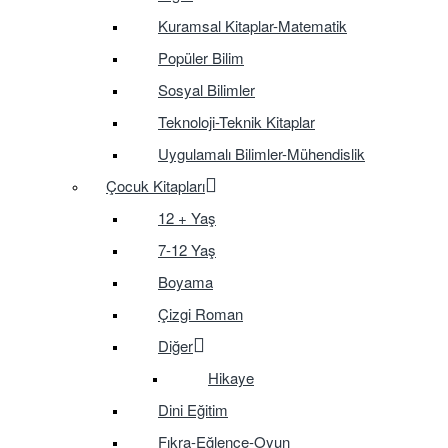
Kuramsal Kitaplar-Matematik
Popüler Bilim
Sosyal Bilimler
Teknoloji-Teknik Kitaplar
Uygulamalı Bilimler-Mühendislik
Çocuk Kitapları
12 + Yaş
7-12 Yaş
Boyama
Çizgi Roman
Diğer
Hikaye
Dini Eğitim
Fıkra-Eğlence-Oyun