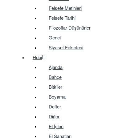
Felsefe Metinleri
Felsefe Tarihi
Filozoflar-Düşünürler
Genel
Siyaset Felsefesi
Hobi
Ajanda
Bahçe
Bitkiler
Boyama
Defter
Diğer
El İşleri
El Sanatları