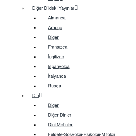
Diğer Dildeki Yayınlar
Almanca
Arapça
Diğer
Fransızca
İngilizce
İspanyolca
İtalyanca
Rusça
Din
Diğer
Diğer Dinler
Dini Metinler
Felsefe-Sosyoloji-Psikoloji-Mitoloji