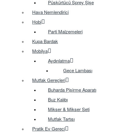
Püskürtücü Sprey Şişe
Hava Nemlendirici
Hobi
Parti Malzemeleri
Kupa Bardak
Mobilya
Aydınlatma
Gece Lambası
Mutfak Gereçleri
Buharda Pişirme Aparatı
Buz Kalıbı
Mikser & Mikser Seti
Mutfak Tartısı
Pratik Ev Gereci