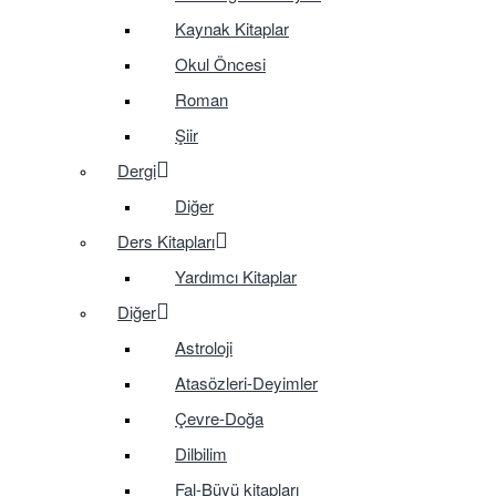
Kaynak Kitaplar
Okul Öncesi
Roman
Şiir
Dergi
Diğer
Ders Kitapları
Yardımcı Kitaplar
Diğer
Astroloji
Atasözleri-Deyimler
Çevre-Doğa
Dilbilim
Fal-Büyü kitapları