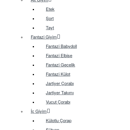
Etek
Şort
Tayt
Fantazi Giyim
Fantazi Babydoll
Fantazi Elbise
Fantazi Gecelik
Fantazi Külot
Jartiyer Çorabı
Jartiyer Takımı
Vucut Çorabı
İç Giyim
Külotlu Çorap
Sütyen