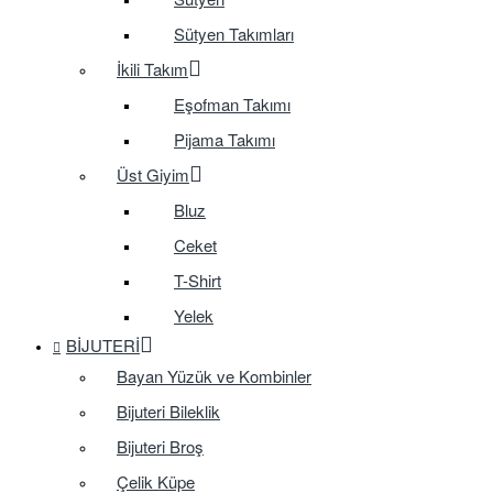
Sütyen Takımları
İkili Takım
Eşofman Takımı
Pijama Takımı
Üst Giyim
Bluz
Ceket
T-Shirt
Yelek
BIJUTERI
Bayan Yüzük ve Kombinler
Bijuteri Bileklik
Bijuteri Broş
Çelik Küpe