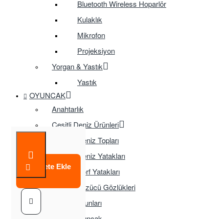
Bluetooth Wireless Hoparlör
Kulaklık
Mikrofon
Projeksiyon
Yorgan & Yastık
Yastık
OYUNCAK
Anahtarlık
Çeşitli Deniz Ürünleri
Deniz Topları
Deniz Yatakları
Sepete Ekle
Sörf Yatakları
Yüzücü Gözlükleri
Çocuk Oyunları
Eğitici Oyuncak