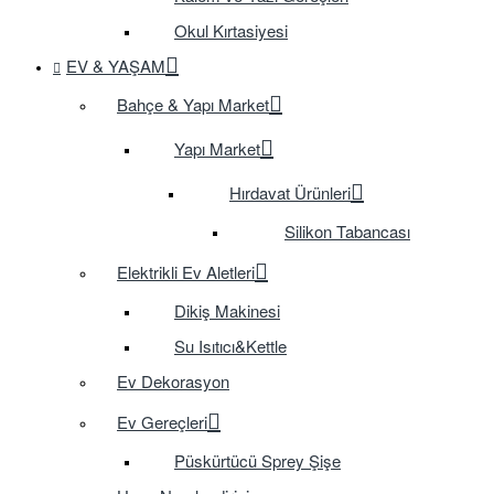
Okul Kırtasiyesi
EV & YAŞAM
Bahçe & Yapı Market
Yapı Market
Hırdavat Ürünleri
Silikon Tabancası
Elektrikli Ev Aletleri
Dikiş Makinesi
Su Isıtıcı&Kettle
Ev Dekorasyon
Ev Gereçleri
Püskürtücü Sprey Şişe