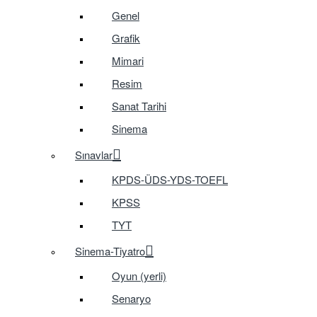
Genel
Grafik
Mimari
Resim
Sanat Tarihi
Sinema
Sınavlar
KPDS-ÜDS-YDS-TOEFL
KPSS
TYT
Sinema-Tiyatro
Oyun (yerli)
Senaryo