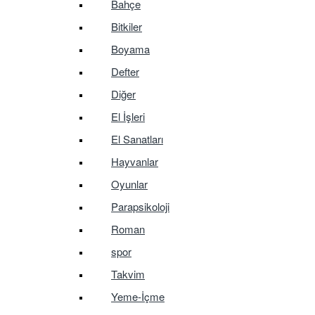
Bahçe
Bitkiler
Boyama
Defter
Diğer
El İşleri
El Sanatları
Hayvanlar
Oyunlar
Parapsikoloji
Roman
spor
Takvim
Yeme-İçme