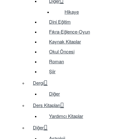
Diğer
Hikaye
Dini Eğitim
Fıkra-Eğlence-Oyun
Kaynak Kitaplar
Okul Öncesi
Roman
Şiir
Dergi
Diğer
Ders Kitapları
Yardımcı Kitaplar
Diğer
Astroloji