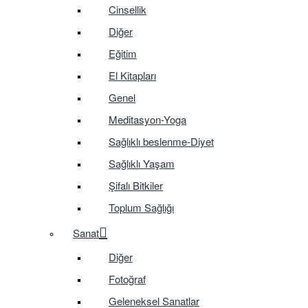
Cinsellik
Diğer
Eğitim
El Kitapları
Genel
Meditasyon-Yoga
Sağlıklı beslenme-Diyet
Sağlıklı Yaşam
Şifalı Bitkiler
Toplum Sağlığı
Sanat
Diğer
Fotoğraf
Geleneksel Sanatlar