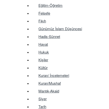
Eğitim-Öğretim
Felsefe
Fıkıh
Günümüz İslam Düşüncesi
Hadis-Sünnet
Hayat
Hukuk
Kişiler
Kültür
Kuran/ İncelemeleri
Kuran/Mushaf
Mantık-Akaid
Siyer
Tarih