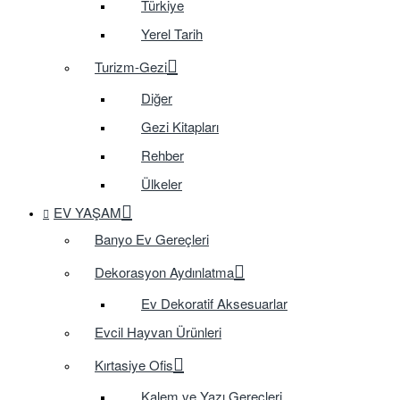
Türkiye
Yerel Tarih
Turizm-Gezi
Diğer
Gezi Kitapları
Rehber
Ülkeler
EV YAŞAM
Banyo Ev Gereçleri
Dekorasyon Aydınlatma
Ev Dekoratif Aksesuarlar
Evcil Hayvan Ürünleri
Kırtasiye Ofis
Kalem ve Yazı Gereçleri