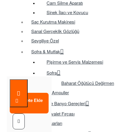
Cam Silme Aparatı
Sinek İlacı ve Kovucu
Saç Kurutma Makinesi
Sanal Gerçeklik Gözlüğü
Sevgiliye Özel
Sofra & Mutfak
Pişirme ve Servis Malzemesi
Sofra
Baharat Öğütücü Değirmen
Tasarruflu Ampuller
Sepete Ekle
Temizlik ve Banyo Gereçleri
Tuvalet Fırçası
TV Aksesuarları