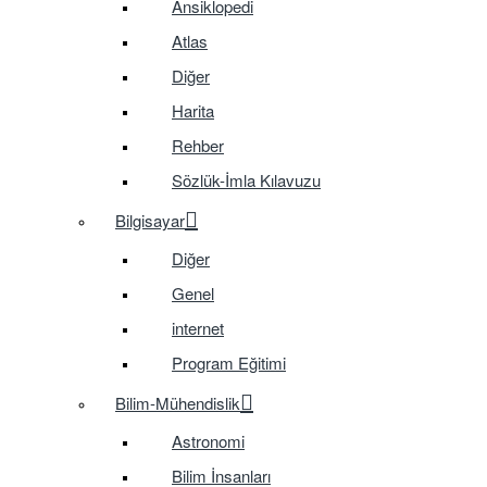
Ansiklopedi
Atlas
Diğer
Harita
Rehber
Sözlük-İmla Kılavuzu
Bilgisayar
Diğer
Genel
internet
Program Eğitimi
Bilim-Mühendislik
Astronomi
Bilim İnsanları