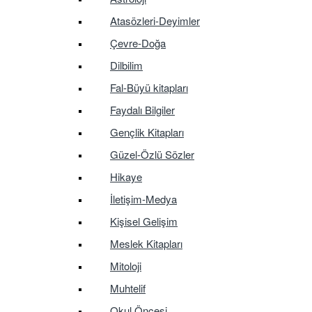
Atasözleri-Deyimler
Çevre-Doğa
Dilbilim
Fal-Büyü kitapları
Faydalı Bilgiler
Gençlik Kitapları
Güzel-Özlü Sözler
Hikaye
İletişim-Medya
Kişisel Gelişim
Meslek Kitapları
Mitoloji
Muhtelif
Okul Öncesi