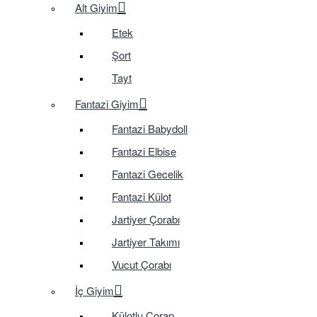
Alt Giyim
Etek
Şort
Tayt
Fantazi Giyim
Fantazi Babydoll
Fantazi Elbise
Fantazi Gecelik
Fantazi Külot
Jartiyer Çorabı
Jartiyer Takımı
Vucut Çorabı
İç Giyim
Külotlu Çorap