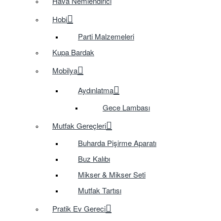
Hava Nemlendirici
Hobi
Parti Malzemeleri
Kupa Bardak
Mobilya
Aydınlatma
Gece Lambası
Mutfak Gereçleri
Buharda Pişirme Aparatı
Buz Kalıbı
Mikser & Mikser Seti
Mutfak Tartısı
Pratik Ev Gereci