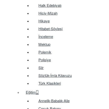
Halk Edebiyatı
Hiciv-Mizah
Hikaye
Hitabet-Söyleşi
İnceleme
Mektup
Polemik
Polisiye
Şiir
Sözlük-İmla Kılavuzu
Türk Klasikleri
Eğitim
Annelik-Babalık-Aile
Çocuk Bakımı