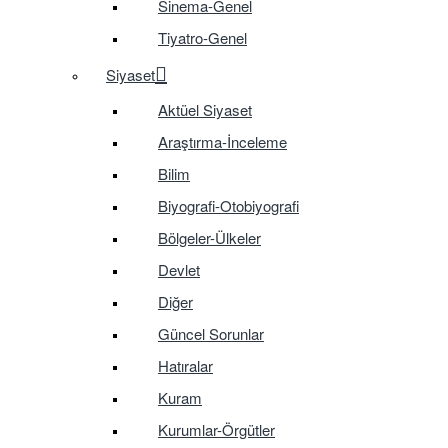
Sinema-Genel
Tiyatro-Genel
Siyaset
Aktüel Siyaset
Araştırma-İnceleme
Bilim
Biyografi-Otobiyografi
Bölgeler-Ülkeler
Devlet
Diğer
Güncel Sorunlar
Hatıralar
Kuram
Kurumlar-Örgütler