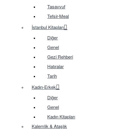
Tasavvuf
Tefsir-Meal
İstanbul Kitapları
Diğer
Genel
Gezi Rehberi
Hatıralar
Tarih
Kadın-Erkek
Diğer
Genel
Kadın Kitapları
Kalemlik & Ataşlık