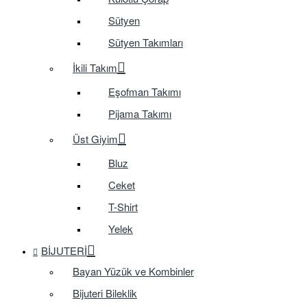
Sütyen
Sütyen Takımları
İkili Takım
Eşofman Takımı
Pijama Takımı
Üst Giyim
Bluz
Ceket
T-Shirt
Yelek
BIJUTERI
Bayan Yüzük ve Kombinler
Bijuteri Bileklik