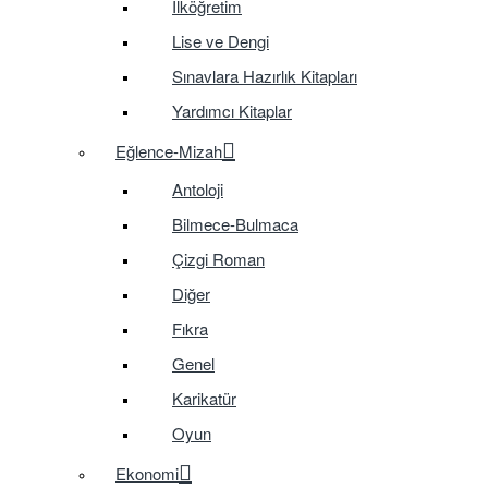
İlköğretim
Lise ve Dengi
Sınavlara Hazırlık Kitapları
Yardımcı Kitaplar
Eğlence-Mizah
Antoloji
Bilmece-Bulmaca
Çizgi Roman
Diğer
Fıkra
Genel
Karikatür
Oyun
Ekonomi