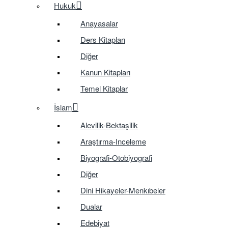
Hukuk
Anayasalar
Ders Kitapları
Diğer
Kanun Kitapları
Temel Kitaplar
İslam
Alevilik-Bektaşilik
Araştırma-Inceleme
Biyografi-Otobiyografi
Diğer
Dini Hikayeler-Menkıbeler
Dualar
Edebiyat