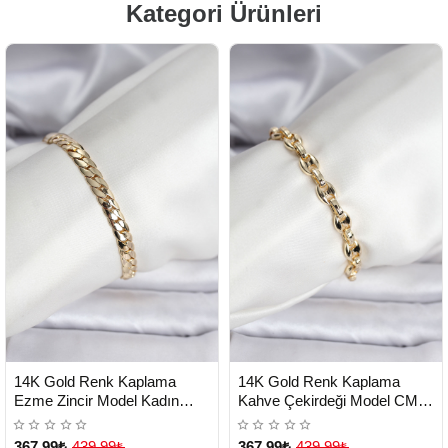
Kategori Ürünleri
HIZLI
HIZLI
Yeni Ürün
Yeni Ürün
14K Gold Renk Kaplama
14K Gold Renk Kaplama
TESLİMAT
TESLİMAT
Ezme Zincir Model Kadın
Kahve Çekirdeği Model CM
Bileklik - Lisinya
Kadın Bileklik - Lisinya
367,99₺
439,99₺
367,99₺
439,99₺