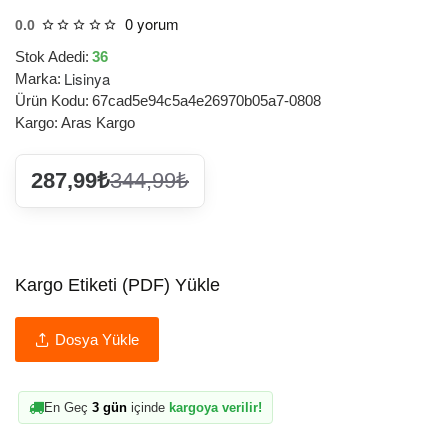
0 yorum
0.0
Stok Adedi:
36
Lisinya
Marka:
Ürün Kodu:
67cad5e94c5a4e26970b05a7-0808
Kargo:
Aras Kargo
287,99₺
344,99₺
Kargo Etiketi (PDF) Yükle
Dosya Yükle
En Geç
3 gün
içinde
kargoya verilir!