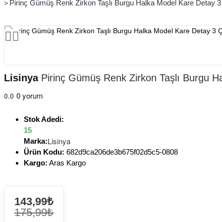
Pirinç Gümüş Renk Zirkon Taşlı Burgu Halka Model Kare Detay 3 Ç
Lisinya
Pirinç Gümüş Renk Zirkon Taşlı Burgu Hal
0 yorum
0.0
Stok Adedi:
15
Lisinya
Marka:
Ürün Kodu:
682d9ca206de3b675f02d5c5-0808
Kargo:
Aras Kargo
143,99₺
175,99₺