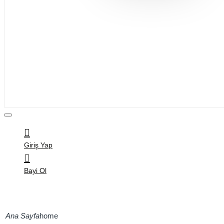
Bijuteri
Saç Aksesuarları
Kitap & Kırtasiye
Ev Yaşam
Oyuncak
Hırdavat
Tüm Ürünler
Giriş Yap
Bayi Ol
home