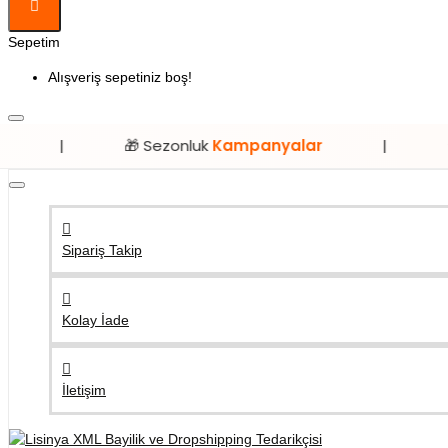
Sepetim
Alışveriş sepetiniz boş!
🎁 Sezonluk
Kampanyalar
|
⭐ Sadece
Li
Sipariş Takip
Kolay İade
İletişim