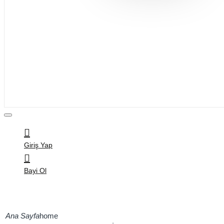
Bijuteri
Saç Aksesuarları
Kitap & Kırtasiye
Ev Yaşam
Oyuncak
Hırdavat
Tüm Ürünler
Giriş Yap
Bayi Ol
home