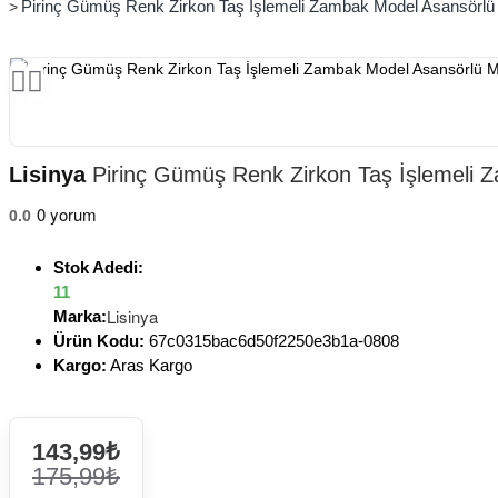
Pirinç Gümüş Renk Zirkon Taş İşlemeli Zambak Model Asansörlü 
Lisinya
Pirinç Gümüş Renk Zirkon Taş İşlemeli Z
0 yorum
0.0
Stok Adedi:
11
Lisinya
Marka:
Ürün Kodu:
67c0315bac6d50f2250e3b1a-0808
Kargo:
Aras Kargo
143,99₺
175,99₺