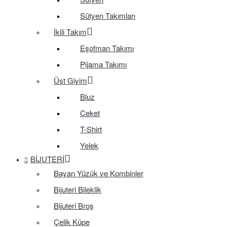
Sütyen Takımları
İkili Takım
Eşofman Takımı
Pijama Takımı
Üst Giyim
Bluz
Ceket
T-Shirt
Yelek
BIJUTERI
Bayan Yüzük ve Kombinler
Bijuteri Bileklik
Bijuteri Broş
Çelik Küpe