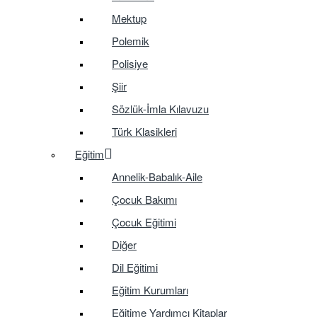
Mektup
Polemik
Polisiye
Şiir
Sözlük-İmla Kılavuzu
Türk Klasikleri
Eğitim
Annelik-Babalık-Aile
Çocuk Bakımı
Çocuk Eğitimi
Diğer
Dil Eğitimi
Eğitim Kurumları
Eğitime Yardımcı Kitaplar