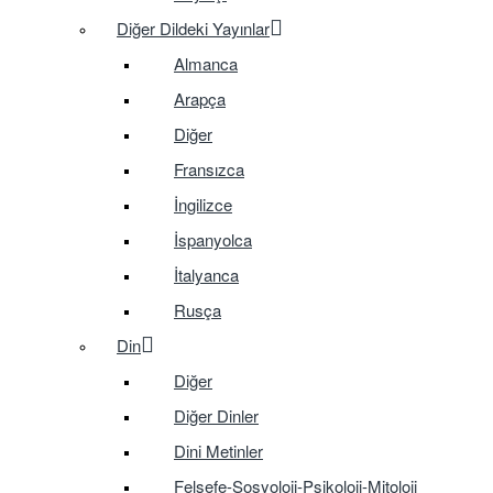
Diğer Dildeki Yayınlar
Almanca
Arapça
Diğer
Fransızca
İngilizce
İspanyolca
İtalyanca
Rusça
Din
Diğer
Diğer Dinler
Dini Metinler
Felsefe-Sosyoloji-Psikoloji-Mitoloji