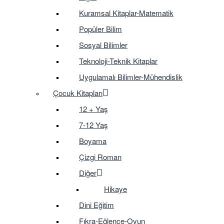
Kuramsal Kitaplar-Matematik
Popüler Bilim
Sosyal Bilimler
Teknoloji-Teknik Kitaplar
Uygulamalı Bilimler-Mühendislik
Çocuk Kitapları
12 + Yaş
7-12 Yaş
Boyama
Çizgi Roman
Diğer
Hikaye
Dini Eğitim
Fıkra-Eğlence-Oyun