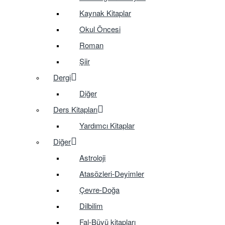
Kaynak Kitaplar
Okul Öncesi
Roman
Şiir
Dergi
Diğer
Ders Kitapları
Yardımcı Kitaplar
Diğer
Astroloji
Atasözleri-Deyimler
Çevre-Doğa
Dilbilim
Fal-Büyü kitapları