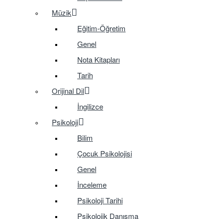
Müzik
Eğitim-Öğretim
Genel
Nota Kitapları
Tarih
Orijinal Dil
İngilizce
Psikoloji
Bilim
Çocuk Psikolojisi
Genel
İnceleme
Psikoloji Tarihi
Psikolojik Danışma