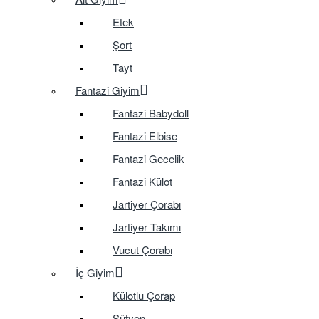
Etek
Şort
Tayt
Fantazi Giyim
Fantazi Babydoll
Fantazi Elbise
Fantazi Gecelik
Fantazi Külot
Jartiyer Çorabı
Jartiyer Takımı
Vucut Çorabı
İç Giyim
Külotlu Çorap
Sütyen