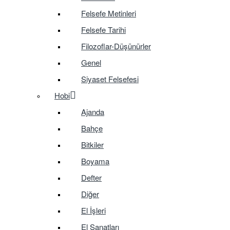
Felsefe Metinleri
Felsefe Tarihi
Filozoflar-Düşünürler
Genel
Siyaset Felsefesi
Hobi
Ajanda
Bahçe
Bitkiler
Boyama
Defter
Diğer
El İşleri
El Sanatları