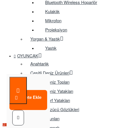
Bluetooth Wireless Hoparlör
Kulaklık
Mikrofon
Projeksiyon
Yorgan & Yastık
Yastık
OYUNCAK
Anahtarlık
Çeşitli Deniz Ürünleri
Deniz Topları
Deniz Yatakları
Sepete Ekle
Sörf Yatakları
Yüzücü Gözlükleri
Çocuk Oyunları
Çok Satılan Ürün
Eğitici Oyuncak