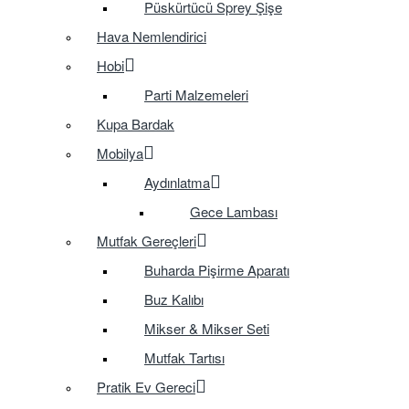
Püskürtücü Sprey Şişe
Hava Nemlendirici
Hobi
Parti Malzemeleri
Kupa Bardak
Mobilya
Aydınlatma
Gece Lambası
Mutfak Gereçleri
Buharda Pişirme Aparatı
Buz Kalıbı
Mikser & Mikser Seti
Mutfak Tartısı
Pratik Ev Gereci