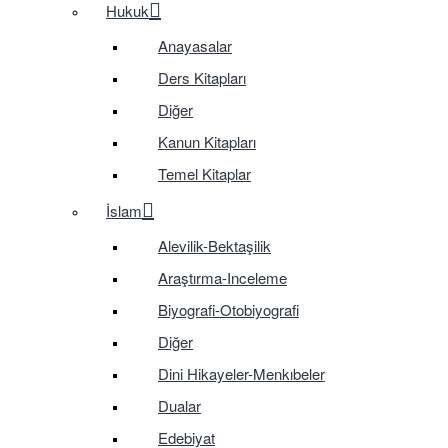
Hukuk
Anayasalar
Ders Kitapları
Diğer
Kanun Kitapları
Temel Kitaplar
İslam
Alevilik-Bektaşilik
Araştırma-Inceleme
Biyografi-Otobiyografi
Diğer
Dini Hikayeler-Menkıbeler
Dualar
Edebiyat