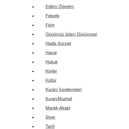
Eğitim-Öğretim
Felsefe
Fıkıh
Günümüz İslam Düşüncesi
Hadis-Sünnet
Hayat
Hukuk
Kişiler
Kültür
Kuran/ İncelemeleri
Kuran/Mushaf
Mantık-Akaid
Siyer
Tarih