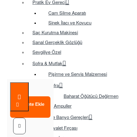
Pratik Ev Gereci
Cam Silme Aparatı
Sinek İlacı ve Kovucu
Saç Kurutma Makinesi
Sanal Gerçeklik Gözlüğü
Sevgiliye Özel
Sofra & Mutfak
Pişirme ve Servis Malzemesi
Sofra
Baharat Öğütücü Değirmen
Sepete Ekle
Tasarruflu Ampuller
Temizlik ve Banyo Gereçleri
Tuvalet Fırçası