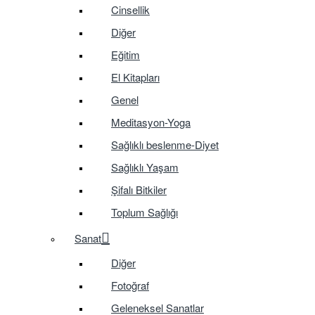
Cinsellik
Diğer
Eğitim
El Kitapları
Genel
Meditasyon-Yoga
Sağlıklı beslenme-Diyet
Sağlıklı Yaşam
Şifalı Bitkiler
Toplum Sağlığı
Sanat
Diğer
Fotoğraf
Geleneksel Sanatlar