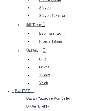
Sütyen
Sütyen Takımları
İkili Takım
Eşofman Takımı
Pijama Takımı
Üst Giyim
Bluz
Ceket
T-Shirt
Yelek
BIJUTERI
Bayan Yüzük ve Kombinler
Bijuteri Bileklik