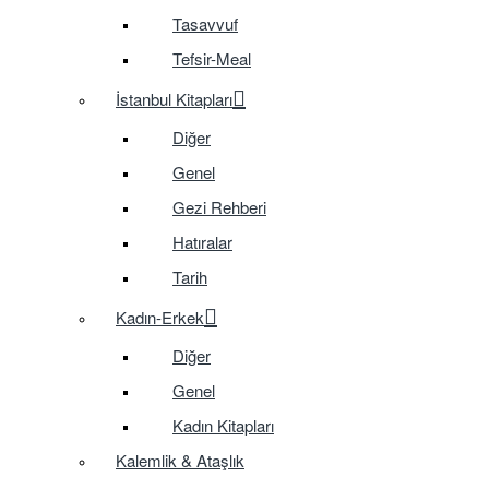
Tasavvuf
Tefsir-Meal
İstanbul Kitapları
Diğer
Genel
Gezi Rehberi
Hatıralar
Tarih
Kadın-Erkek
Diğer
Genel
Kadın Kitapları
Kalemlik & Ataşlık