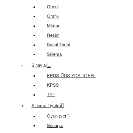
Genel
Grafik
Mimari
Resim
Sanat Tarihi
Sinema
Sınavlar
KPDS-ÜDS-YDS-TOEFL
KPSS
TYT
Sinema-Tiyatro
Oyun (yerli)
Senaryo