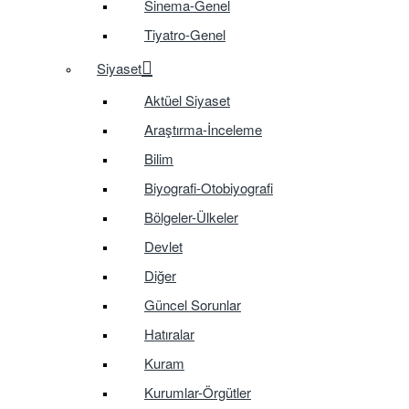
Sinema-Genel
Tiyatro-Genel
Siyaset
Aktüel Siyaset
Araştırma-İnceleme
Bilim
Biyografi-Otobiyografi
Bölgeler-Ülkeler
Devlet
Diğer
Güncel Sorunlar
Hatıralar
Kuram
Kurumlar-Örgütler