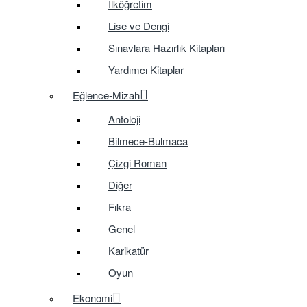
İlköğretim
Lise ve Dengi
Sınavlara Hazırlık Kitapları
Yardımcı Kitaplar
Eğlence-Mizah
Antoloji
Bilmece-Bulmaca
Çizgi Roman
Diğer
Fıkra
Genel
Karikatür
Oyun
Ekonomi