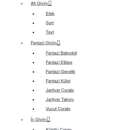
Alt Giyim
Etek
Şort
Tayt
Fantazi Giyim
Fantazi Babydoll
Fantazi Elbise
Fantazi Gecelik
Fantazi Külot
Jartiyer Çorabı
Jartiyer Takımı
Vucut Çorabı
İç Giyim
Külotlu Çorap