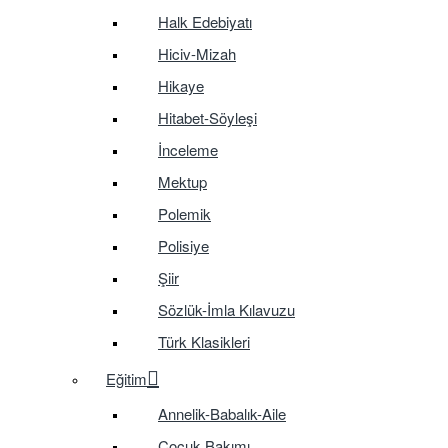
Halk Edebiyatı
Hiciv-Mizah
Hikaye
Hitabet-Söyleşi
İnceleme
Mektup
Polemik
Polisiye
Şiir
Sözlük-İmla Kılavuzu
Türk Klasikleri
Eğitim
Annelik-Babalık-Aile
Çocuk Bakımı