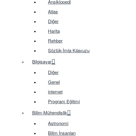
Ansiklopedi
Atlas
Diğer
Harita
Rehber
Sözlük-İmla Kılavuzu
Bilgisayar
Diğer
Genel
internet
Program Eğitimi
Bilim-Mühendislik
Astronomi
Bilim İnsanları