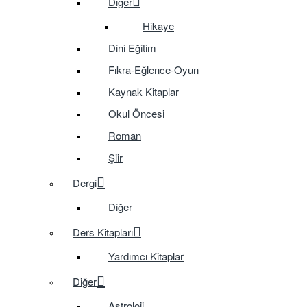
Diğer
Hikaye
Dini Eğitim
Fıkra-Eğlence-Oyun
Kaynak Kitaplar
Okul Öncesi
Roman
Şiir
Dergi
Diğer
Ders Kitapları
Yardımcı Kitaplar
Diğer
Astroloji