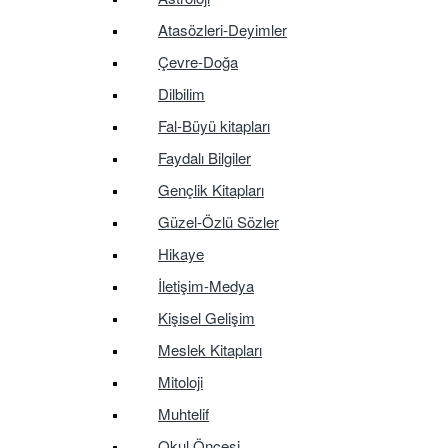
Atasözleri-Deyimler
Çevre-Doğa
Dilbilim
Fal-Büyü kitapları
Faydalı Bilgiler
Gençlik Kitapları
Güzel-Özlü Sözler
Hikaye
İletişim-Medya
Kişisel Gelişim
Meslek Kitapları
Mitoloji
Muhtelif
Okul Öncesi