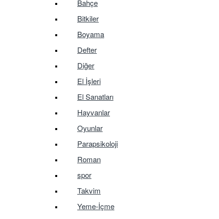
Bahçe
Bitkiler
Boyama
Defter
Diğer
El İşleri
El Sanatları
Hayvanlar
Oyunlar
Parapsikoloji
Roman
spor
Takvim
Yeme-İçme