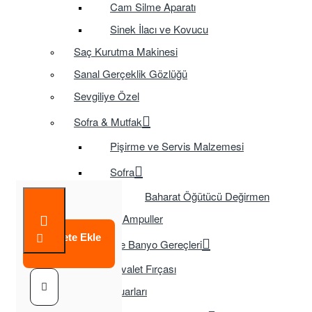
Cam Silme Aparatı
Sinek İlacı ve Kovucu
Saç Kurutma Makinesi
Sanal Gerçeklik Gözlüğü
Sevgiliye Özel
Sofra & Mutfak
Pişirme ve Servis Malzemesi
Sofra
Baharat Öğütücü Değirmen
Tasarruflu Ampuller
Sepete Ekle
Temizlik ve Banyo Gereçleri
Tuvalet Fırçası
TV Aksesuarları