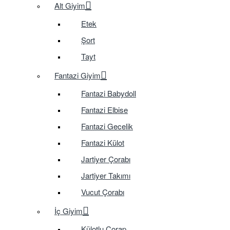
Alt Giyim
Etek
Şort
Tayt
Fantazi Giyim
Fantazi Babydoll
Fantazi Elbise
Fantazi Gecelik
Fantazi Külot
Jartiyer Çorabı
Jartiyer Takımı
Vucut Çorabı
İç Giyim
Külotlu Çorap