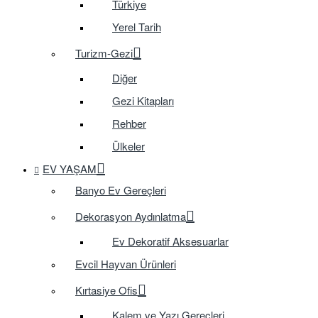
Türkiye
Yerel Tarih
Turizm-Gezi
Diğer
Gezi Kitapları
Rehber
Ülkeler
EV YAŞAM
Banyo Ev Gereçleri
Dekorasyon Aydınlatma
Ev Dekoratif Aksesuarlar
Evcil Hayvan Ürünleri
Kırtasiye Ofis
Kalem ve Yazı Gereçleri