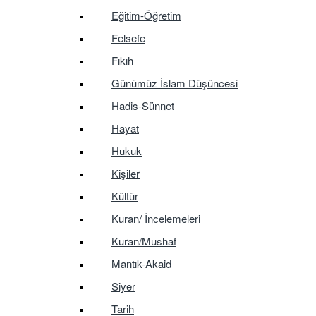
Eğitim-Öğretim
Felsefe
Fıkıh
Günümüz İslam Düşüncesi
Hadis-Sünnet
Hayat
Hukuk
Kişiler
Kültür
Kuran/ İncelemeleri
Kuran/Mushaf
Mantık-Akaid
Siyer
Tarih