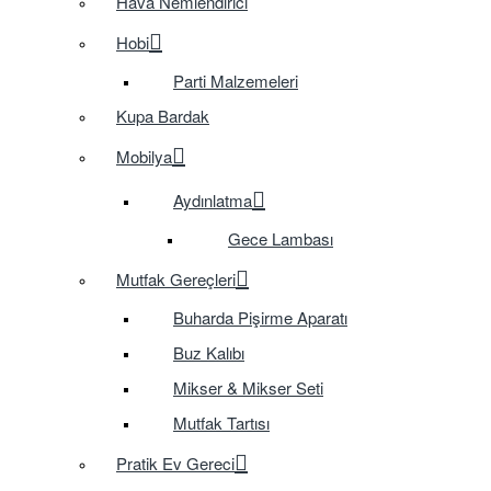
Hava Nemlendirici
Hobi
Parti Malzemeleri
Kupa Bardak
Mobilya
Aydınlatma
Gece Lambası
Mutfak Gereçleri
Buharda Pişirme Aparatı
Buz Kalıbı
Mikser & Mikser Seti
Mutfak Tartısı
Pratik Ev Gereci