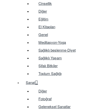
Cinsellik
Diğer
Eğitim
El Kitapları
Genel
Meditasyon-Yoga
Sağlıklı beslenme-Diyet
Sağlıklı Yaşam
Şifalı Bitkiler
Toplum Sağlığı
Sanat
Diğer
Fotoğraf
Geleneksel Sanatlar