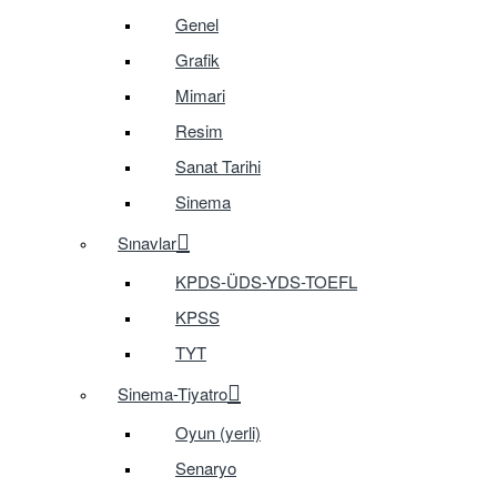
Genel
Grafik
Mimari
Resim
Sanat Tarihi
Sinema
Sınavlar
KPDS-ÜDS-YDS-TOEFL
KPSS
TYT
Sinema-Tiyatro
Oyun (yerli)
Senaryo