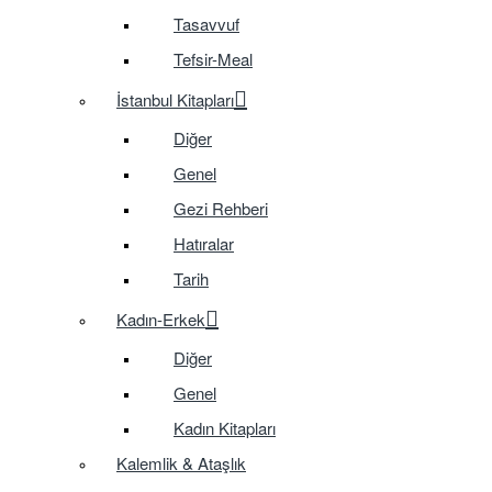
Tasavvuf
Tefsir-Meal
İstanbul Kitapları
Diğer
Genel
Gezi Rehberi
Hatıralar
Tarih
Kadın-Erkek
Diğer
Genel
Kadın Kitapları
Kalemlik & Ataşlık