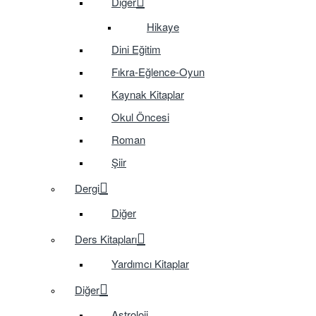
Diğer
Hikaye
Dini Eğitim
Fıkra-Eğlence-Oyun
Kaynak Kitaplar
Okul Öncesi
Roman
Şiir
Dergi
Diğer
Ders Kitapları
Yardımcı Kitaplar
Diğer
Astroloji