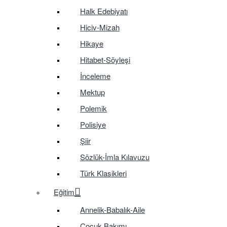
Halk Edebiyatı
Hiciv-Mizah
Hikaye
Hitabet-Söyleşi
İnceleme
Mektup
Polemik
Polisiye
Şiir
Sözlük-İmla Kılavuzu
Türk Klasikleri
Eğitim
Annelik-Babalık-Aile
Çocuk Bakımı