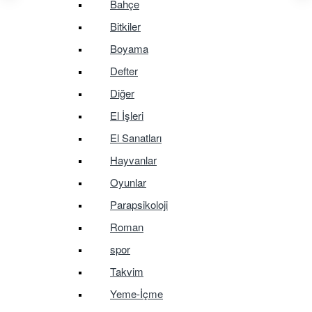
Bahçe
Bitkiler
Boyama
Defter
Diğer
El İşleri
El Sanatları
Hayvanlar
Oyunlar
Parapsikoloji
Roman
spor
Takvim
Yeme-İçme