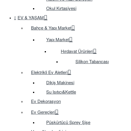
Okul Kırtasiyesi
EV & YAŞAM
Bahçe & Yapı Market
Yapı Market
Hırdavat Ürünleri
Silikon Tabancası
Elektrikli Ev Aletleri
Dikiş Makinesi
Su Isıtıcı&Kettle
Ev Dekorasyon
Ev Gereçleri
Püskürtücü Sprey Şişe