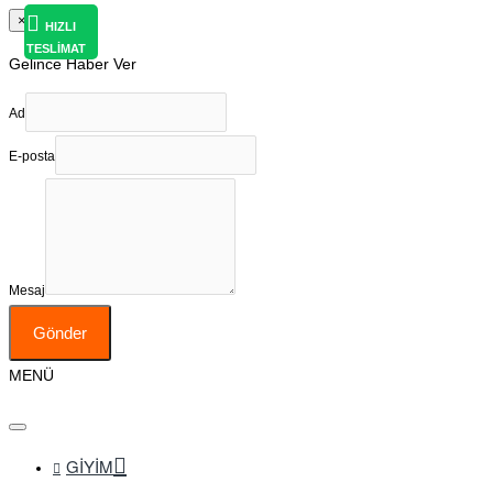
×
HIZLI
TESLİMAT
Gelince Haber Ver
Ad
E-posta
Mesaj
Gönder
MENÜ
GIYIM