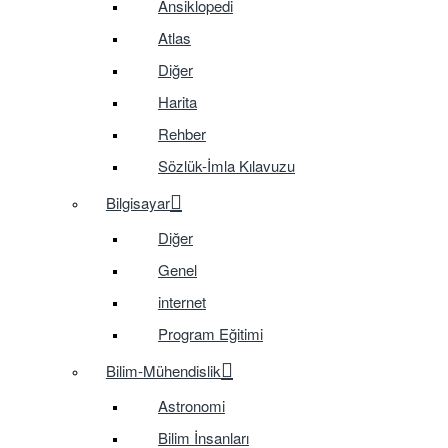
Ansiklopedi
Atlas
Diğer
Harita
Rehber
Sözlük-İmla Kılavuzu
Bilgisayar
Diğer
Genel
internet
Program Eğitimi
Bilim-Mühendislik
Astronomi
Bilim İnsanları