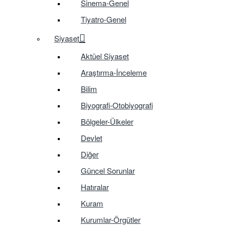
Sinema-Genel
Tiyatro-Genel
Siyaset
Aktüel Siyaset
Araştırma-İnceleme
Bilim
Biyografi-Otobiyografi
Bölgeler-Ülkeler
Devlet
Diğer
Güncel Sorunlar
Hatıralar
Kuram
Kurumlar-Örgütler