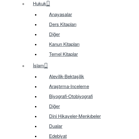
Hukuk
Anayasalar
Ders Kitapları
Diğer
Kanun Kitapları
Temel Kitaplar
İslam
Alevilik-Bektaşilik
Araştırma-Inceleme
Biyografi-Otobiyografi
Diğer
Dini Hikayeler-Menkıbeler
Dualar
Edebiyat