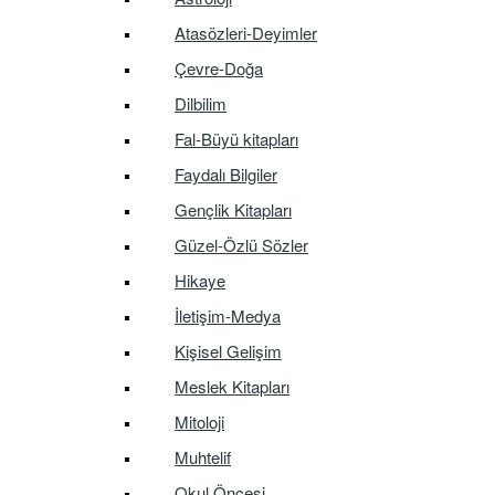
Atasözleri-Deyimler
Çevre-Doğa
Dilbilim
Fal-Büyü kitapları
Faydalı Bilgiler
Gençlik Kitapları
Güzel-Özlü Sözler
Hikaye
İletişim-Medya
Kişisel Gelişim
Meslek Kitapları
Mitoloji
Muhtelif
Okul Öncesi