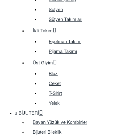
Sütyen
Sütyen Takımları
İkili Takım
Eşofman Takımı
Pijama Takımı
Üst Giyim
Bluz
Ceket
T-Shirt
Yelek
BIJUTERI
Bayan Yüzük ve Kombinler
Bijuteri Bileklik