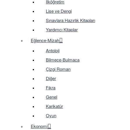
İlköğretim
Lise ve Dengi
Sınavlara Hazırlık Kitapları
Yardımcı Kitaplar
Eğlence-Mizah
Antoloji
Bilmece-Bulmaca
Çizgi Roman
Diğer
Fıkra
Genel
Karikatür
Oyun
Ekonomi