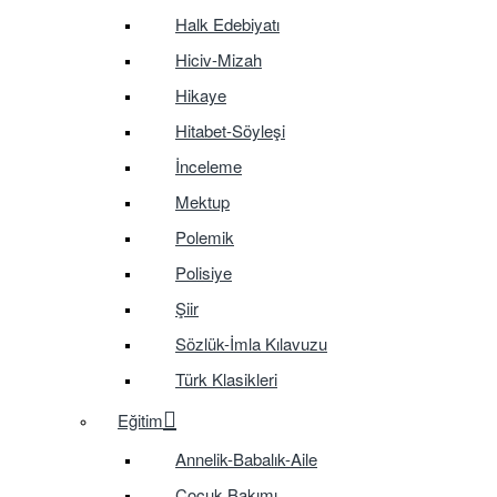
Halk Edebiyatı
Hiciv-Mizah
Hikaye
Hitabet-Söyleşi
İnceleme
Mektup
Polemik
Polisiye
Şiir
Sözlük-İmla Kılavuzu
Türk Klasikleri
Eğitim
Annelik-Babalık-Aile
Çocuk Bakımı