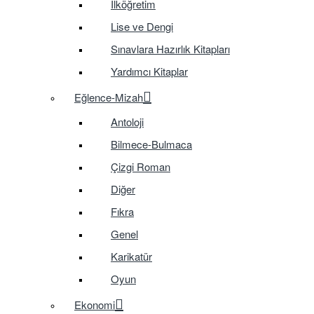
İlköğretim
Lise ve Dengi
Sınavlara Hazırlık Kitapları
Yardımcı Kitaplar
Eğlence-Mizah
Antoloji
Bilmece-Bulmaca
Çizgi Roman
Diğer
Fıkra
Genel
Karikatür
Oyun
Ekonomi