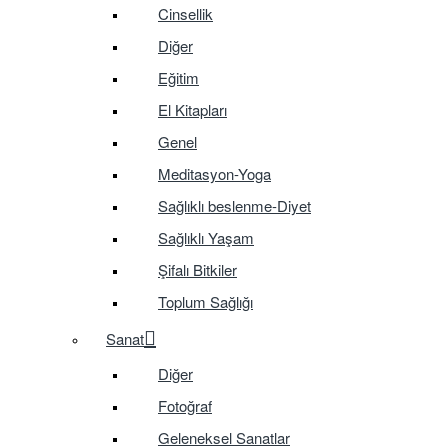
Cinsellik
Diğer
Eğitim
El Kitapları
Genel
Meditasyon-Yoga
Sağlıklı beslenme-Diyet
Sağlıklı Yaşam
Şifalı Bitkiler
Toplum Sağlığı
Sanat
Diğer
Fotoğraf
Geleneksel Sanatlar