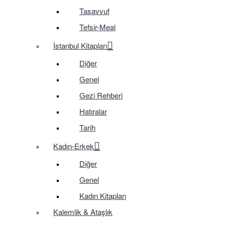
Tasavvuf
Tefsir-Meal
İstanbul Kitapları
Diğer
Genel
Gezi Rehberi
Hatıralar
Tarih
Kadın-Erkek
Diğer
Genel
Kadın Kitapları
Kalemlik & Ataşlık