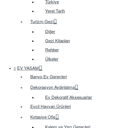
Türkiye
Yerel Tarih
Turizm-Gezi
Diğer
Gezi Kitapları
Rehber
Ülkeler
EV YAŞAM
Banyo Ev Gereçleri
Dekorasyon Aydınlatma
Ev Dekoratif Aksesuarlar
Evcil Hayvan Ürünleri
Kırtasiye Ofis
Kalem ve Yazı Gereçleri