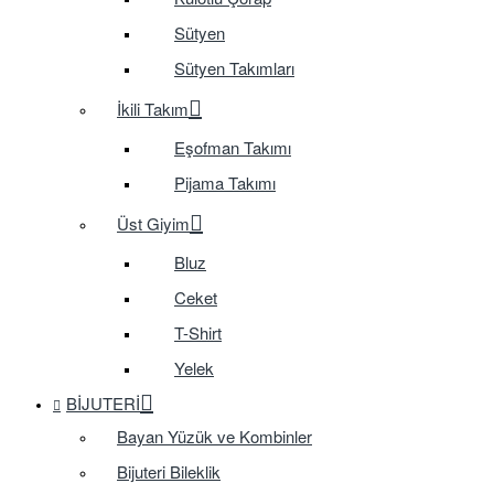
Sütyen
Sütyen Takımları
İkili Takım
Eşofman Takımı
Pijama Takımı
Üst Giyim
Bluz
Ceket
T-Shirt
Yelek
BIJUTERI
Bayan Yüzük ve Kombinler
Bijuteri Bileklik