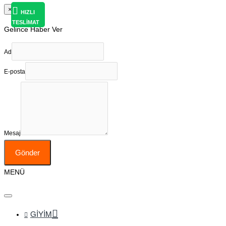
×
HIZLI
TESLİMAT
Gelince Haber Ver
Ad
E-posta
Mesaj
Gönder
MENÜ
GIYIM