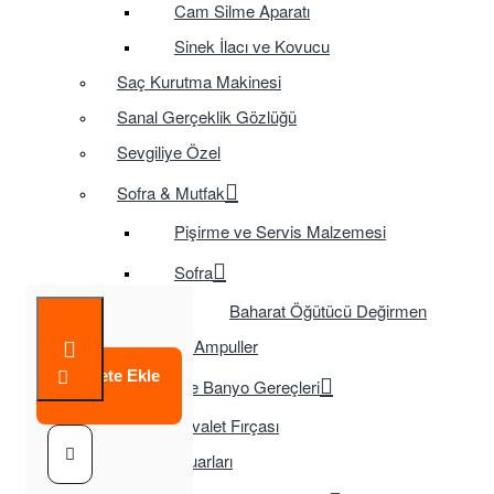
Cam Silme Aparatı
Sinek İlacı ve Kovucu
Saç Kurutma Makinesi
Sanal Gerçeklik Gözlüğü
Sevgiliye Özel
Sofra & Mutfak
Pişirme ve Servis Malzemesi
Sofra
Baharat Öğütücü Değirmen
Tasarruflu Ampuller
Sepete Ekle
Temizlik ve Banyo Gereçleri
Tuvalet Fırçası
TV Aksesuarları