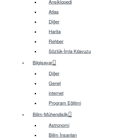
Ansiklopedi
Atlas
Diğer
Harita
Rehber
Sözlük-İmla Kılavuzu
Bilgisayar
Diğer
Genel
internet
Program Eğitimi
Bilim-Mühendislik
Astronomi
Bilim İnsanları