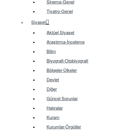
Sinema-Genel
Tiyatro-Genel
Siyaset
Aktüel Siyaset
Araştırma-İnceleme
Bilim
Biyografi-Otobiyografi
Bölgeler-Ülkeler
Devlet
Diğer
Güncel Sorunlar
Hatıralar
Kuram
Kurumlar-Örgütler