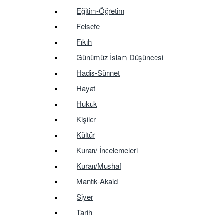
Eğitim-Öğretim
Felsefe
Fıkıh
Günümüz İslam Düşüncesi
Hadis-Sünnet
Hayat
Hukuk
Kişiler
Kültür
Kuran/ İncelemeleri
Kuran/Mushaf
Mantık-Akaid
Siyer
Tarih