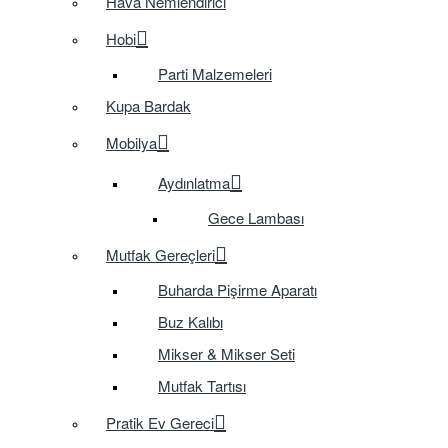
Hava Nemlendirici
Hobi
Parti Malzemeleri
Kupa Bardak
Mobilya
Aydınlatma
Gece Lambası
Mutfak Gereçleri
Buharda Pişirme Aparatı
Buz Kalıbı
Mikser & Mikser Seti
Mutfak Tartısı
Pratik Ev Gereci