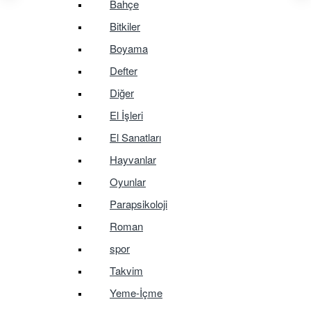
Bahçe
Bitkiler
Boyama
Defter
Diğer
El İşleri
El Sanatları
Hayvanlar
Oyunlar
Parapsikoloji
Roman
spor
Takvim
Yeme-İçme