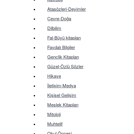
Atasözleri-Deyimler
Çevre-Doğa
Dilbilim
Fal-Büyü kitapları
Faydalı Bilgiler
Gençlik Kitapları
Güzel-Özlü Sözler
Hikaye
İletişim-Medya
Kişisel Gelişim
Meslek Kitapları
Mitoloji
Muhtelif
Okul Öncesi