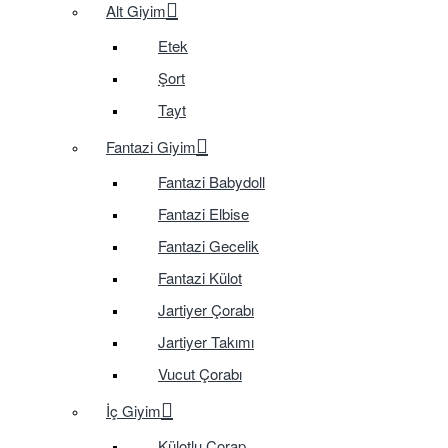
Alt Giyim
Etek
Şort
Tayt
Fantazi Giyim
Fantazi Babydoll
Fantazi Elbise
Fantazi Gecelik
Fantazi Külot
Jartiyer Çorabı
Jartiyer Takımı
Vucut Çorabı
İç Giyim
Külotlu Çorap