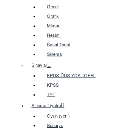
Genel
Grafik
Mimari
Resim
Sanat Tarihi
Sinema
Sınavlar
KPDS-ÜDS-YDS-TOEFL
KPSS
TYT
Sinema-Tiyatro
Oyun (yerli)
Senaryo