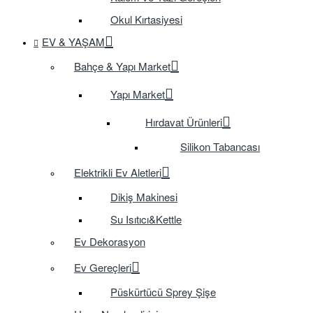
Okul Kırtasiyesi
EV & YAŞAM
Bahçe & Yapı Market
Yapı Market
Hırdavat Ürünleri
Silikon Tabancası
Elektrikli Ev Aletleri
Dikiş Makinesi
Su Isıtıcı&Kettle
Ev Dekorasyon
Ev Gereçleri
Püskürtücü Sprey Şişe