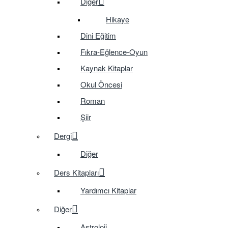
Diğer
Hikaye
Dini Eğitim
Fıkra-Eğlence-Oyun
Kaynak Kitaplar
Okul Öncesi
Roman
Şiir
Dergi
Diğer
Ders Kitapları
Yardımcı Kitaplar
Diğer
Astroloji