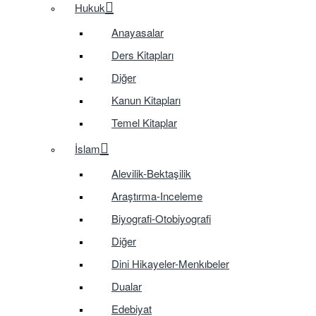
Hukuk
Anayasalar
Ders Kitapları
Diğer
Kanun Kitapları
Temel Kitaplar
İslam
Alevilik-Bektaşilik
Araştırma-Inceleme
Biyografi-Otobiyografi
Diğer
Dini Hikayeler-Menkıbeler
Dualar
Edebiyat