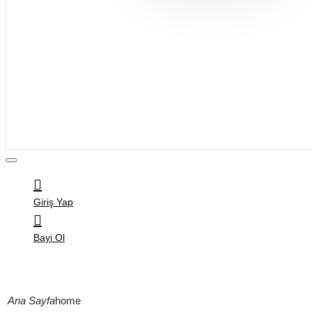
Bijuteri
Saç Aksesuarları
Kitap & Kırtasiye
Ev Yaşam
Oyuncak
Hırdavat
Tüm Ürünler
Giriş Yap
Bayi Ol
home