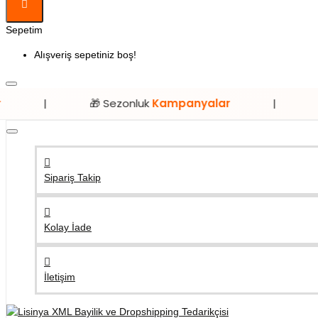
Sepetim
Alışveriş sepetiniz boş!
🎁 Sezonluk
Kampanyalar
|
⭐ Sadece
Li
Sipariş Takip
Kolay İade
İletişim