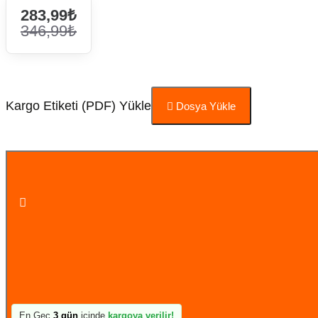
283,99₺
346,99₺
Kargo Etiketi (PDF) Yükle
Dosya Yükle
Sepete Ekle
En Geç
3 gün
içinde
kargoya verilir!