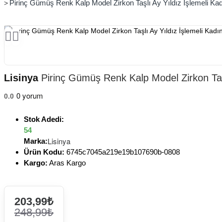
Pirinç Gümüş Renk Kalp Model Zirkon Taşlı Ay Yıldız İşlemeli Kad
Lisinya
Pirinç Gümüş Renk Kalp Model Zirkon Taşl
0 yorum
0.0
Stok Adedi:
54
Lisinya
Marka:
Ürün Kodu:
6745c7045a219e19b107690b-0808
Kargo:
Aras Kargo
203,99₺
248,99₺