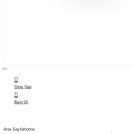
Bijuteri
Saç Aksesuarları
Kitap & Kırtasiye
Ev Yaşam
Oyuncak
Hırdavat
Tüm Ürünler
Giriş Yap
Bayi Ol
home