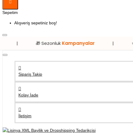
Sepetim
Alışveriş sepetiniz boş!
🎁 Sezonluk
Kampanyalar
|
⭐ Sadece
Lis
Sipariş Takip
Kolay İade
İletişim