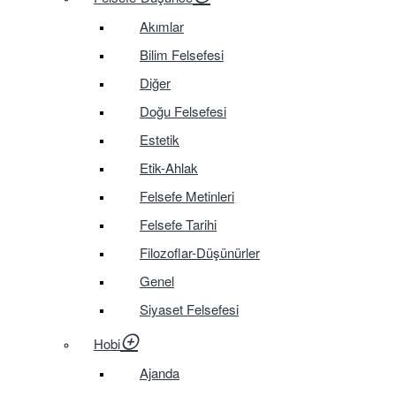
Akımlar
Bilim Felsefesi
Diğer
Doğu Felsefesi
Estetik
Etik-Ahlak
Felsefe Metinleri
Felsefe Tarihi
Filozoflar-Düşünürler
Genel
Siyaset Felsefesi
Hobi
Ajanda