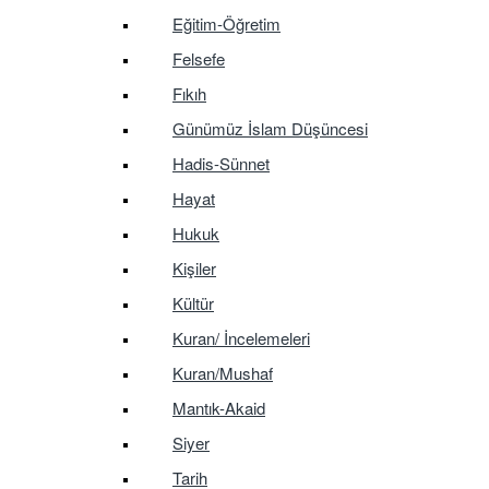
Eğitim-Öğretim
Felsefe
Fıkıh
Günümüz İslam Düşüncesi
Hadis-Sünnet
Hayat
Hukuk
Kişiler
Kültür
Kuran/ İncelemeleri
Kuran/Mushaf
Mantık-Akaid
Siyer
Tarih