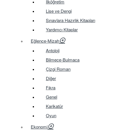
İlköğretim
Lise ve Dengi
Sınavlara Hazırlık Kitapları
Yardımcı Kitaplar
Eğlence-Mizah
Antoloji
Bilmece-Bulmaca
Çizgi Roman
Diğer
Fıkra
Genel
Karikatür
Oyun
Ekonomi