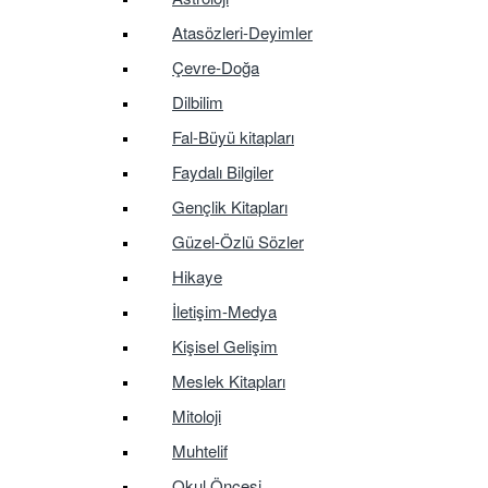
Atasözleri-Deyimler
Çevre-Doğa
Dilbilim
Fal-Büyü kitapları
Faydalı Bilgiler
Gençlik Kitapları
Güzel-Özlü Sözler
Hikaye
İletişim-Medya
Kişisel Gelişim
Meslek Kitapları
Mitoloji
Muhtelif
Okul Öncesi