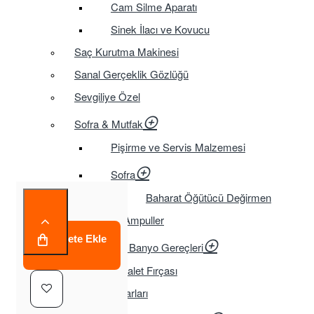
Cam Silme Aparatı
Sinek İlacı ve Kovucu
Saç Kurutma Makinesi
Sanal Gerçeklik Gözlüğü
Sevgiliye Özel
Sofra & Mutfak
Pişirme ve Servis Malzemesi
Sofra
Baharat Öğütücü Değirmen
Tasarruflu Ampuller
Sepete Ekle
Temizlik ve Banyo Gereçleri
Tuvalet Fırçası
TV Aksesuarları