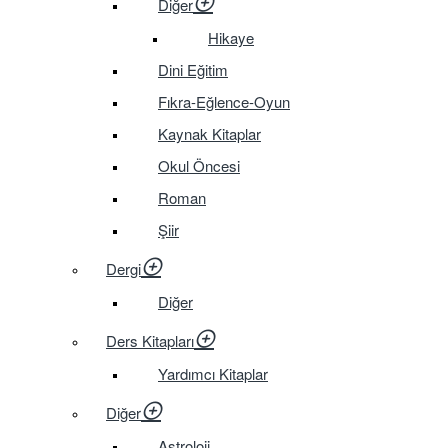
Diğer
Hikaye
Dini Eğitim
Fıkra-Eğlence-Oyun
Kaynak Kitaplar
Okul Öncesi
Roman
Şiir
Dergi
Diğer
Ders Kitapları
Yardımcı Kitaplar
Diğer
Astroloji