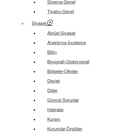
Sinema-Genel
Tiyatro-Genel
Siyaset
Aktüel Siyaset
Araştırma-İnceleme
Bilim
Biyografi-Otobiyografi
Bölgeler-Ülkeler
Devlet
Diğer
Güncel Sorunlar
Hatıralar
Kuram
Kurumlar-Örgütler