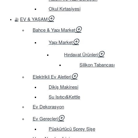
Okul Kırtasiyesi
EV & YAŞAM
Bahçe & Yapı Market
Yapı Market
Hırdavat Ürünleri
Silikon Tabancası
Elektrikli Ev Aletleri
Dikiş Makinesi
Su Isıtıcı&Kettle
Ev Dekorasyon
Ev Gereçleri
Püskürtücü Sprey Şişe