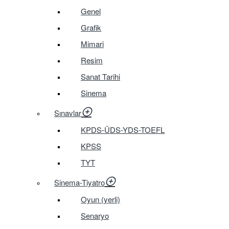
Genel
Grafik
Mimari
Resim
Sanat Tarihi
Sinema
Sınavlar
KPDS-ÜDS-YDS-TOEFL
KPSS
TYT
Sinema-Tiyatro
Oyun (yerli)
Senaryo