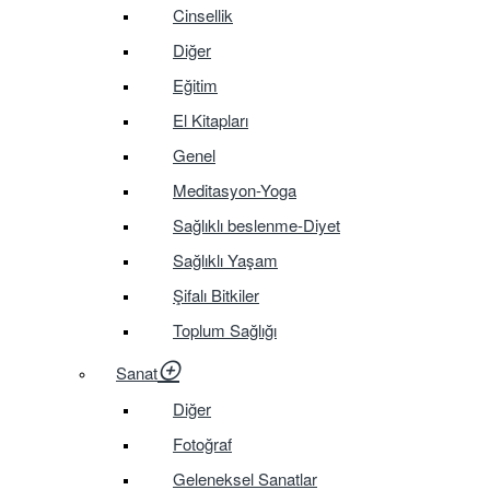
Cinsellik
Diğer
Eğitim
El Kitapları
Genel
Meditasyon-Yoga
Sağlıklı beslenme-Diyet
Sağlıklı Yaşam
Şifalı Bitkiler
Toplum Sağlığı
Sanat
Diğer
Fotoğraf
Geleneksel Sanatlar