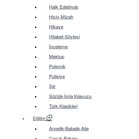
Halk Edebiyatı
Hiciv-Mizah
Hikaye
Hitabet-Söyleşi
İnceleme
Mektup
Polemik
Polisiye
Şiir
Sözlük-İmla Kılavuzu
Türk Klasikleri
Eğitim
Annelik-Babalık-Aile
Çocuk Bakımı