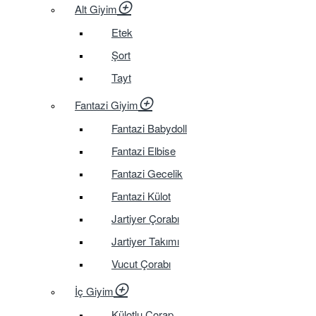
Alt Giyim
Etek
Şort
Tayt
Fantazi Giyim
Fantazi Babydoll
Fantazi Elbise
Fantazi Gecelik
Fantazi Külot
Jartiyer Çorabı
Jartiyer Takımı
Vucut Çorabı
İç Giyim
Külotlu Çorap