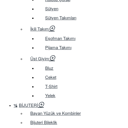
Sütyen
Sütyen Takımları
İkili Takım
Eşofman Takımı
Pijama Takımı
Üst Giyim
Bluz
Ceket
T-Shirt
Yelek
BIJUTERI
Bayan Yüzük ve Kombinler
Bijuteri Bileklik