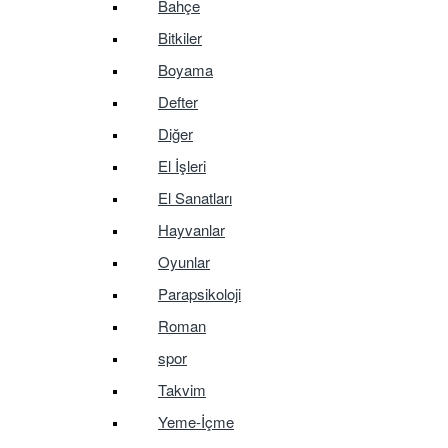
Bahçe
Bitkiler
Boyama
Defter
Diğer
El İşleri
El Sanatları
Hayvanlar
Oyunlar
Parapsikoloji
Roman
spor
Takvim
Yeme-İçme