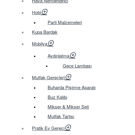
Hava Nemlendirici
Hobi
Parti Malzemeleri
Kupa Bardak
Mobilya
Aydınlatma
Gece Lambası
Mutfak Gereçleri
Buharda Pişirme Aparatı
Buz Kalıbı
Mikser & Mikser Seti
Mutfak Tartısı
Pratik Ev Gereci