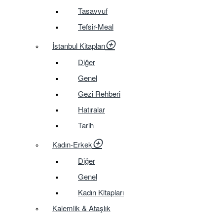
Tasavvuf
Tefsir-Meal
İstanbul Kitapları
Diğer
Genel
Gezi Rehberi
Hatıralar
Tarih
Kadın-Erkek
Diğer
Genel
Kadın Kitapları
Kalemlik & Ataşlık