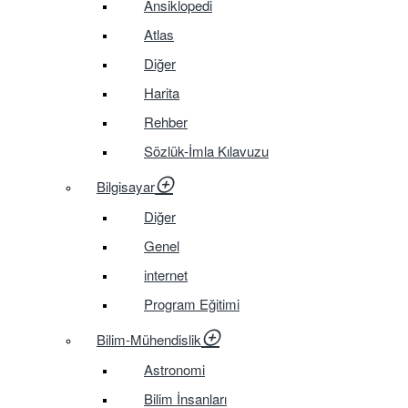
Ansiklopedi
Atlas
Diğer
Harita
Rehber
Sözlük-İmla Kılavuzu
Bilgisayar
Diğer
Genel
internet
Program Eğitimi
Bilim-Mühendislik
Astronomi
Bilim İnsanları