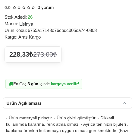
0 yorum
0.0
Stok Adedi:
26
Lisinya
Marka:
Ürün Kodu:
6759a17148c76cbdc905ca74-0808
Kargo:
Aras Kargo
228,33₺
273,00₺
En Geç
3 gün
içinde
kargoya verilir!
Ürün Açıklaması
- Ürün materyali pirinçtir. - Ürün çivisi gümüştür. - Dikkatli
kullanımda kararma, renk atma olmaz. - Ayrıca teninizin bijuteri ,
kaplama ürünleri kullanmaya uygun olması gerekmektedir. (Bazı