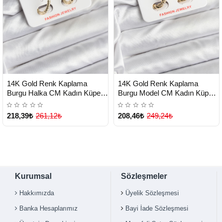
HIZLI
HIZLI
Yeni Ürün
Yeni Ürün
14K Gold Renk Kaplama
14K Gold Renk Kaplama
TESLİMAT
TESLİMAT
Burgu Halka CM Kadın Küpe -
Burgu Model CM Kadın Küpe -
Lisinya
Lisinya
218,39₺
261,12₺
208,46₺
249,24₺
Kurumsal
Sözleşmeler
Hakkımızda
Üyelik Sözleşmesi
Banka Hesaplarımız
Bayi İade Sözleşmesi