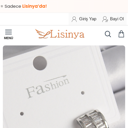
ece
Lisinya’da!
Giriş Yap
Bayi Ol