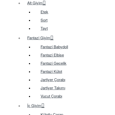
Alt Giyim
Etek
Şort
Tayt
Fantazi Giyim
Fantazi Babydoll
Fantazi Elbise
Fantazi Gecelik
Fantazi Külot
Jartiyer Çorabı
Jartiyer Takımı
Vucut Çorabı
İç Giyim
Külotlu Çorap