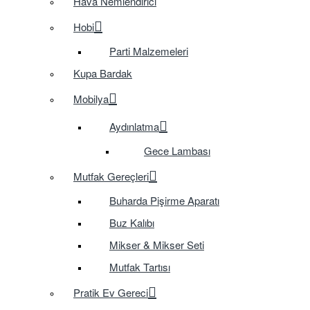
Hava Nemlendirici
Hobi
Parti Malzemeleri
Kupa Bardak
Mobilya
Aydınlatma
Gece Lambası
Mutfak Gereçleri
Buharda Pişirme Aparatı
Buz Kalıbı
Mikser & Mikser Seti
Mutfak Tartısı
Pratik Ev Gereci