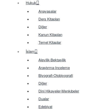
Hukuk
Anayasalar
Ders Kitapları
Diğer
Kanun Kitapları
Temel Kitaplar
İslam
Alevilik-Bektaşilik
Araştırma-Inceleme
Biyografi-Otobiyografi
Diğer
Dini Hikayeler-Menkıbeler
Dualar
Edebiyat