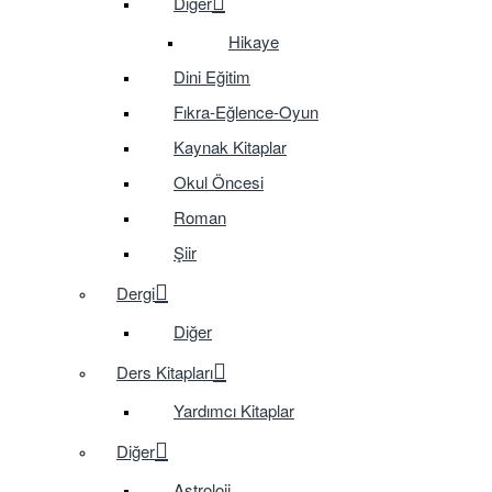
Diğer
Hikaye
Dini Eğitim
Fıkra-Eğlence-Oyun
Kaynak Kitaplar
Okul Öncesi
Roman
Şiir
Dergi
Diğer
Ders Kitapları
Yardımcı Kitaplar
Diğer
Astroloji