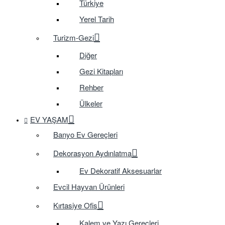
Türkiye
Yerel Tarih
Turizm-Gezi
Diğer
Gezi Kitapları
Rehber
Ülkeler
EV YAŞAM
Banyo Ev Gereçleri
Dekorasyon Aydınlatma
Ev Dekoratif Aksesuarlar
Evcil Hayvan Ürünleri
Kırtasiye Ofis
Kalem ve Yazı Gereçleri