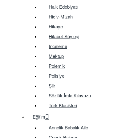
Halk Edebiyatı
Hiciv-Mizah
Hikaye
Hitabet-Söyleşi
İnceleme
Mektup
Polemik
Polisiye
Şiir
Sözlük-İmla Kılavuzu
Türk Klasikleri
Eğitim
Annelik-Babalık-Aile
Çocuk Bakımı