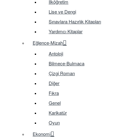
İlköğretim
Lise ve Dengi
Sınavlara Hazırlık Kitapları
Yardımcı Kitaplar
Eğlence-Mizah
Antoloji
Bilmece-Bulmaca
Çizgi Roman
Diğer
Fıkra
Genel
Karikatür
Oyun
Ekonomi