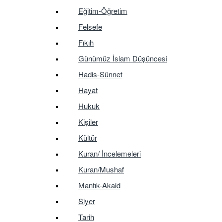
Eğitim-Öğretim
Felsefe
Fıkıh
Günümüz İslam Düşüncesi
Hadis-Sünnet
Hayat
Hukuk
Kişiler
Kültür
Kuran/ İncelemeleri
Kuran/Mushaf
Mantık-Akaid
Siyer
Tarih