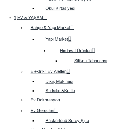
Okul Kırtasiyesi
EV & YAŞAM
Bahçe & Yapı Market
Yapı Market
Hırdavat Ürünleri
Silikon Tabancası
Elektrikli Ev Aletleri
Dikiş Makinesi
Su Isıtıcı&Kettle
Ev Dekorasyon
Ev Gereçleri
Püskürtücü Sprey Şişe