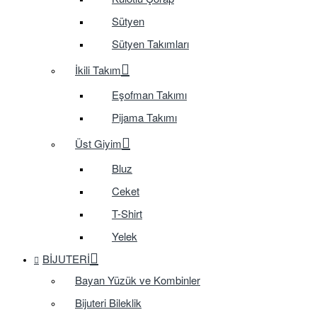
Sütyen
Sütyen Takımları
İkili Takım
Eşofman Takımı
Pijama Takımı
Üst Giyim
Bluz
Ceket
T-Shirt
Yelek
BIJUTERI
Bayan Yüzük ve Kombinler
Bijuteri Bileklik