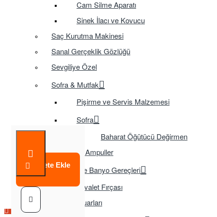
Cam Silme Aparatı
Sinek İlacı ve Kovucu
Saç Kurutma Makinesi
Sanal Gerçeklik Gözlüğü
Sevgiliye Özel
Sofra & Mutfak
Pişirme ve Servis Malzemesi
Sofra
Baharat Öğütücü Değirmen
Tasarruflu Ampuller
Sepete Ekle
Temizlik ve Banyo Gereçleri
Tuvalet Fırçası
TV Aksesuarları
Çok Satılan Ürün