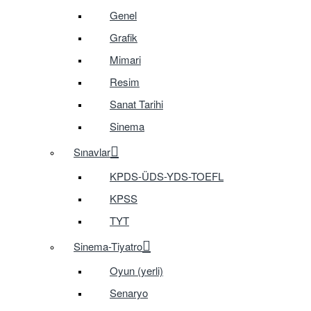
Genel
Grafik
Mimari
Resim
Sanat Tarihi
Sinema
Sınavlar
KPDS-ÜDS-YDS-TOEFL
KPSS
TYT
Sinema-Tiyatro
Oyun (yerli)
Senaryo