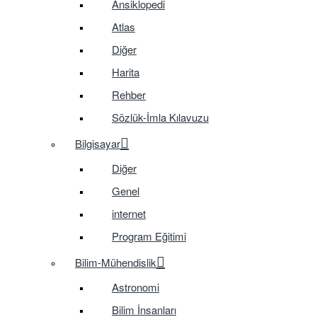
Ansiklopedi
Atlas
Diğer
Harita
Rehber
Sözlük-İmla Kılavuzu
Bilgisayar
Diğer
Genel
internet
Program Eğitimi
Bilim-Mühendislik
Astronomi
Bilim İnsanları