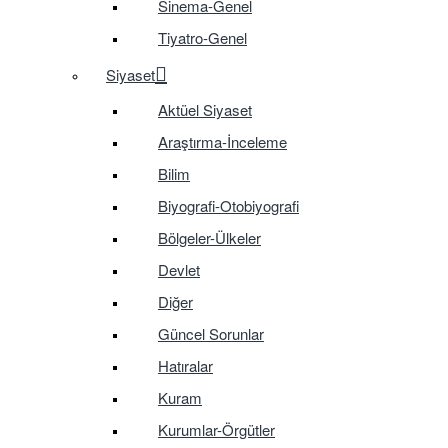
Sinema-Genel
Tiyatro-Genel
Siyaset
Aktüel Siyaset
Araştırma-İnceleme
Bilim
Biyografi-Otobiyografi
Bölgeler-Ülkeler
Devlet
Diğer
Güncel Sorunlar
Hatıralar
Kuram
Kurumlar-Örgütler