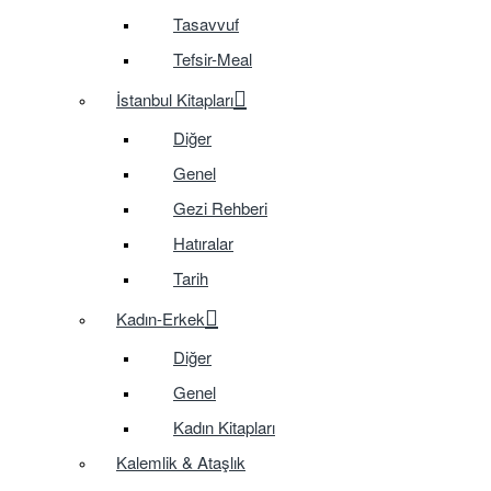
Tasavvuf
Tefsir-Meal
İstanbul Kitapları
Diğer
Genel
Gezi Rehberi
Hatıralar
Tarih
Kadın-Erkek
Diğer
Genel
Kadın Kitapları
Kalemlik & Ataşlık