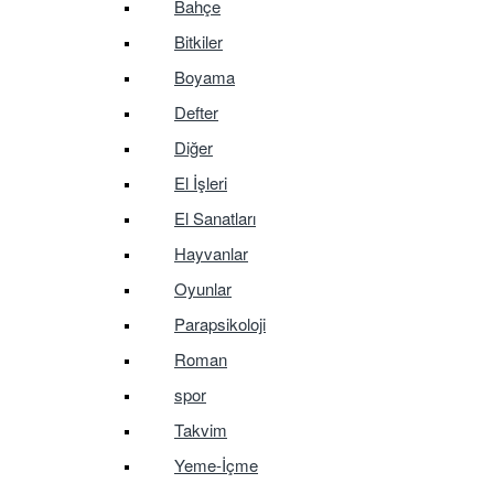
Bahçe
Bitkiler
Boyama
Defter
Diğer
El İşleri
El Sanatları
Hayvanlar
Oyunlar
Parapsikoloji
Roman
spor
Takvim
Yeme-İçme