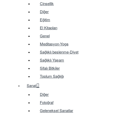
Cinsellik
Diğer
Eğitim
El Kitapları
Genel
Meditasyon-Yoga
Sağlıklı beslenme-Diyet
Sağlıklı Yaşam
Şifalı Bitkiler
Toplum Sağlığı
Sanat
Diğer
Fotoğraf
Geleneksel Sanatlar