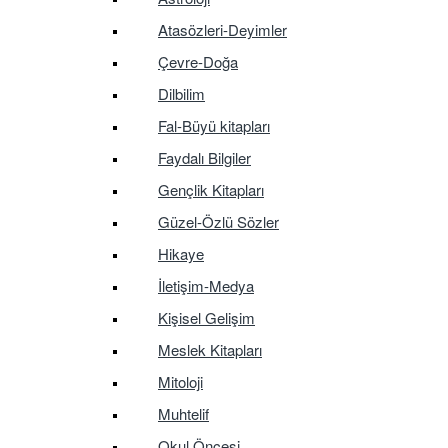
Atasözleri-Deyimler
Çevre-Doğa
Dilbilim
Fal-Büyü kitapları
Faydalı Bilgiler
Gençlik Kitapları
Güzel-Özlü Sözler
Hikaye
İletişim-Medya
Kişisel Gelişim
Meslek Kitapları
Mitoloji
Muhtelif
Okul Öncesi