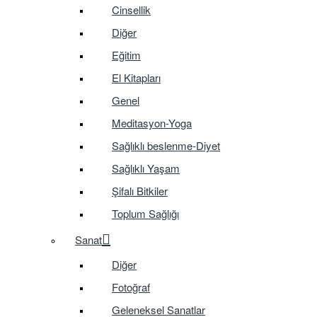
Cinsellik
Diğer
Eğitim
El Kitapları
Genel
Meditasyon-Yoga
Sağlıklı beslenme-Diyet
Sağlıklı Yaşam
Şifalı Bitkiler
Toplum Sağlığı
Sanat
Diğer
Fotoğraf
Geleneksel Sanatlar