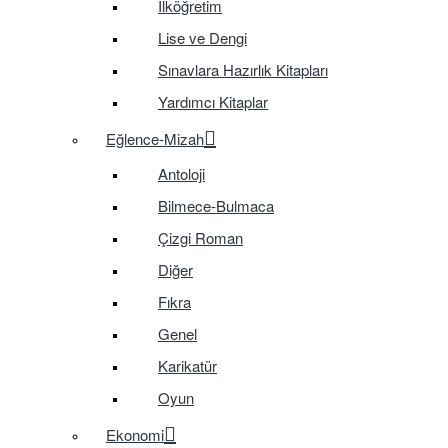
İlköğretim
Lise ve Dengi
Sınavlara Hazırlık Kitapları
Yardımcı Kitaplar
Eğlence-Mizah
Antoloji
Bilmece-Bulmaca
Çizgi Roman
Diğer
Fıkra
Genel
Karikatür
Oyun
Ekonomi