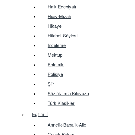
Halk Edebiyatı
Hiciv-Mizah
Hikaye
Hitabet-Söyleşi
İnceleme
Mektup
Polemik
Polisiye
Şiir
Sözlük-İmla Kılavuzu
Türk Klasikleri
Eğitim
Annelik-Babalık-Aile
Çocuk Bakımı