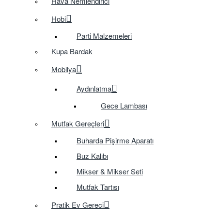
Hava Nemlendirici
Hobi
Parti Malzemeleri
Kupa Bardak
Mobilya
Aydınlatma
Gece Lambası
Mutfak Gereçleri
Buharda Pişirme Aparatı
Buz Kalıbı
Mikser & Mikser Seti
Mutfak Tartısı
Pratik Ev Gereci