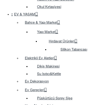
Okul Kırtasiyesi
EV & YAŞAM
Bahçe & Yapı Market
Yapı Market
Hırdavat Ürünleri
Silikon Tabancası
Elektrikli Ev Aletleri
Dikiş Makinesi
Su Isıtıcı&Kettle
Ev Dekorasyon
Ev Gereçleri
Püskürtücü Sprey Şişe