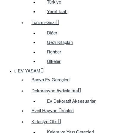
Türkiye
Yerel Tarih
Turizm-Gezi
Diğer
Gezi Kitapları
Rehber
Ülkeler
EV YAŞAM
Banyo Ev Gereçleri
Dekorasyon Aydınlatma
Ev Dekoratif Aksesuarlar
Evcil Hayvan Ürünleri
Kırtasiye Ofis
Kalem ve Yazı Gereçleri