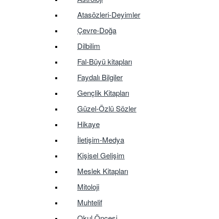
Atasözleri-Deyimler
Çevre-Doğa
Dilbilim
Fal-Büyü kitapları
Faydalı Bilgiler
Gençlik Kitapları
Güzel-Özlü Sözler
Hikaye
İletişim-Medya
Kişisel Gelişim
Meslek Kitapları
Mitoloji
Muhtelif
Okul Öncesi