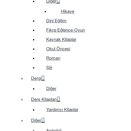
Diğer
Hikaye
Dini Eğitim
Fıkra-Eğlence-Oyun
Kaynak Kitaplar
Okul Öncesi
Roman
Şiir
Dergi
Diğer
Ders Kitapları
Yardımcı Kitaplar
Diğer
Astroloji