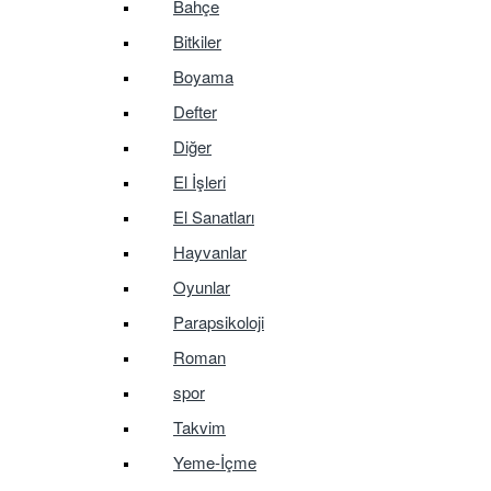
Bahçe
Bitkiler
Boyama
Defter
Diğer
El İşleri
El Sanatları
Hayvanlar
Oyunlar
Parapsikoloji
Roman
spor
Takvim
Yeme-İçme