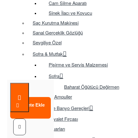
Cam Silme Aparatı
Sinek İlacı ve Kovucu
Saç Kurutma Makinesi
Sanal Gerçeklik Gözlüğü
Sevgiliye Özel
Sofra & Mutfak
Pişirme ve Servis Malzemesi
Sofra
Baharat Öğütücü Değirmen
Tasarruflu Ampuller
Sepete Ekle
Temizlik ve Banyo Gereçleri
Tuvalet Fırçası
TV Aksesuarları