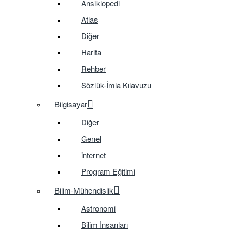
Ansiklopedi
Atlas
Diğer
Harita
Rehber
Sözlük-İmla Kılavuzu
Bilgisayar
Diğer
Genel
internet
Program Eğitimi
Bilim-Mühendislik
Astronomi
Bilim İnsanları