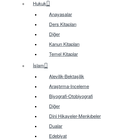
Hukuk
Anayasalar
Ders Kitapları
Diğer
Kanun Kitapları
Temel Kitaplar
İslam
Alevilik-Bektaşilik
Araştırma-Inceleme
Biyografi-Otobiyografi
Diğer
Dini Hikayeler-Menkıbeler
Dualar
Edebiyat