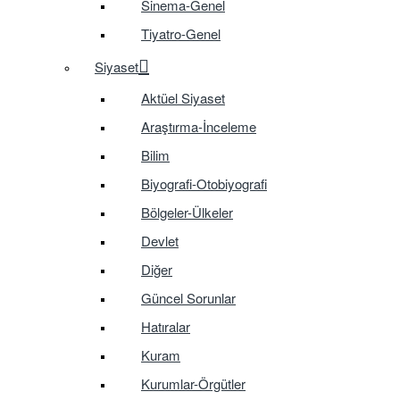
Sinema-Genel
Tiyatro-Genel
Siyaset
Aktüel Siyaset
Araştırma-İnceleme
Bilim
Biyografi-Otobiyografi
Bölgeler-Ülkeler
Devlet
Diğer
Güncel Sorunlar
Hatıralar
Kuram
Kurumlar-Örgütler