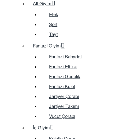
Alt Giyim
Etek
Şort
Tayt
Fantazi Giyim
Fantazi Babydoll
Fantazi Elbise
Fantazi Gecelik
Fantazi Külot
Jartiyer Çorabı
Jartiyer Takımı
Vucut Çorabı
İç Giyim
Külotlu Çorap