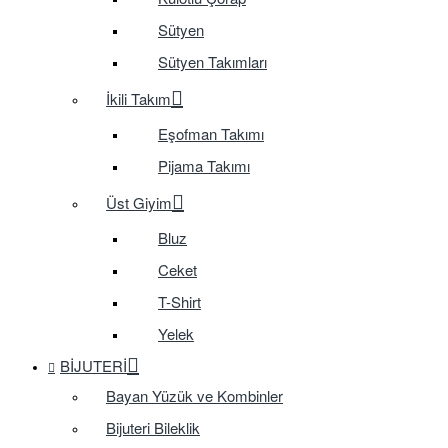
Sütyen
Sütyen Takımları
İkili Takım
Eşofman Takımı
Pijama Takımı
Üst Giyim
Bluz
Ceket
T-Shirt
Yelek
BIJUTERI
Bayan Yüzük ve Kombinler
Bijuteri Bileklik