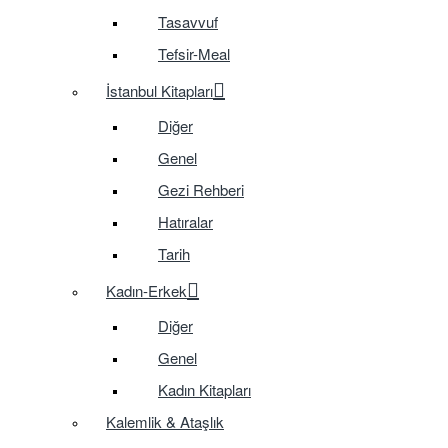
Tasavvuf
Tefsir-Meal
İstanbul Kitapları
Diğer
Genel
Gezi Rehberi
Hatıralar
Tarih
Kadın-Erkek
Diğer
Genel
Kadın Kitapları
Kalemlik & Ataşlık