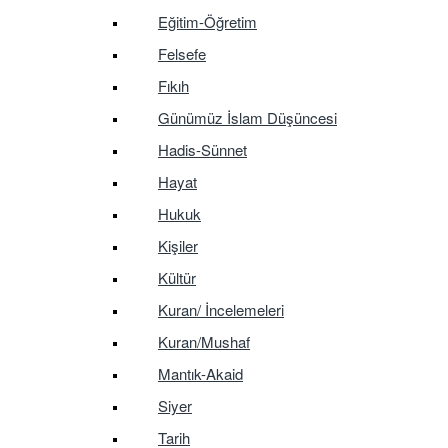
Eğitim-Öğretim
Felsefe
Fıkıh
Günümüz İslam Düşüncesi
Hadis-Sünnet
Hayat
Hukuk
Kişiler
Kültür
Kuran/ İncelemeleri
Kuran/Mushaf
Mantık-Akaid
Siyer
Tarih