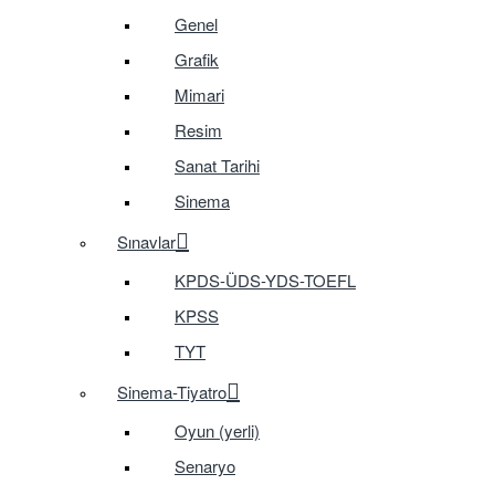
Genel
Grafik
Mimari
Resim
Sanat Tarihi
Sinema
Sınavlar
KPDS-ÜDS-YDS-TOEFL
KPSS
TYT
Sinema-Tiyatro
Oyun (yerli)
Senaryo