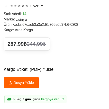
0 yorum
0.0
Stok Adedi:
14
Lisinya
Marka:
Ürün Kodu:
67cad53a3e2d8c965a0b97b6-0808
Kargo:
Aras Kargo
287,99₺
344,99₺
Kargo Etiketi (PDF) Yükle
Dosya Yükle
En Geç
3 gün
içinde
kargoya verilir!