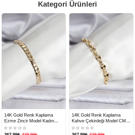
Kategori Ürünleri
HIZLI
HIZLI
Yeni Ürün
Yeni Ürün
14K Gold Renk Kaplama
14K Gold Renk Kaplama
TESLİMAT
TESLİMAT
Ezme Zincir Model Kadın
Kahve Çekirdeği Model CM
Bileklik - Lisinya
Kadın Bileklik - Lisinya
367,99₺
439,99₺
367,99₺
439,99₺