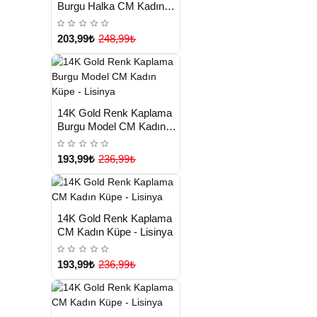
Burgu Halka CM Kadın
Küpe - Lisinya
203,99₺
248,99₺
HIZLI
Yeni Ürün
14K Gold Renk Kaplama
TESLİMAT
Burgu Model CM Kadın
Küpe - Lisinya
193,99₺
236,99₺
HIZLI
Yeni Ürün
14K Gold Renk Kaplama
TESLİMAT
CM Kadın Küpe - Lisinya
193,99₺
236,99₺