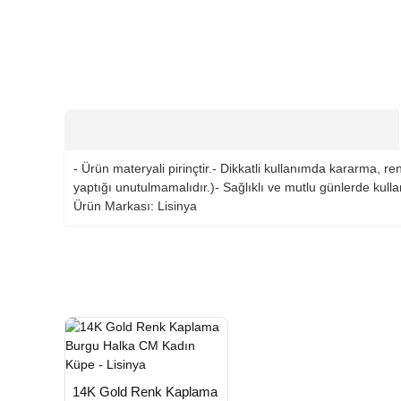
- Ürün materyali pirinçtir.- Dikkatli kullanımda kararma, r
yaptığı unutulmamalıdır.)- Sağlıklı ve mutlu günlerde kul
Ürün Markası: Lisinya
HIZLI
Yeni Ürün
14K Gold Renk Kaplama
TESLİMAT