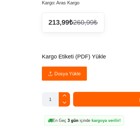
Kargo:
Aras Kargo
213,99₺
260,99₺
Kargo Etiketi (PDF) Yükle
Dosya Yükle
En Geç
3 gün
içinde
kargoya verilir!