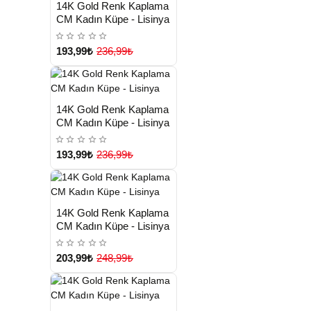
HIZLI
Yeni Ürün
14K Gold Renk Kaplama
TESLİMAT
CM Kadın Küpe - Lisinya
193,99₺
236,99₺
HIZLI
Yeni Ürün
14K Gold Renk Kaplama
TESLİMAT
CM Kadın Küpe - Lisinya
193,99₺
236,99₺
HIZLI
Yeni Ürün
14K Gold Renk Kaplama
TESLİMAT
CM Kadın Küpe - Lisinya
203,99₺
248,99₺
HIZLI
Yeni Ürün