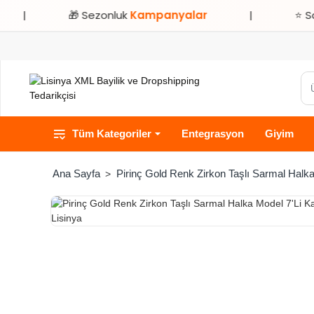
🎁 Sezonluk
Kampanyalar
|
⭐ Sadece
Lisin
Ür
ka
ve
Tüm Kategoriler
Entegrasyon
Giyim
ma
ara
Pirinç Gold Renk Zirkon Taşlı Sarmal Halka
home
HIZLI
TESLİMAT