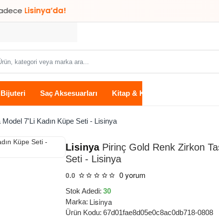
ya’da!
ün,
tegori
ya
Bijuteri
Saç Aksesuarları
Kitap & Kırtasiye
Ev Yaşam
rka
...
 Model 7'Li Kadın Küpe Seti - Lisinya
Lisinya
Pirinç Gold Renk Zirkon Ta
Seti - Lisinya
0 yorum
0.0
Stok Adedi:
30
Lisinya
Marka:
Ürün Kodu:
67d01fae8d05e0c8ac0db718-0808