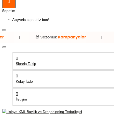
Sepetim
Alışveriş sepetiniz boş!
🎁 Sezonluk
Kampanyalar
|
⭐ Sadece
Sipariş Takip
Kolay İade
İletişim