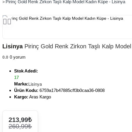
Pirinç Gold Renk Zirkon Taşlı Kalp Model Kadın Küpe - Lisinya
Lisinya
Pirinç Gold Renk Zirkon Taşlı Kalp Model
0 yorum
0.0
Stok Adedi:
17
Lisinya
Marka:
Ürün Kodu:
6759a17b47885cff3b0caa36-0808
Kargo:
Aras Kargo
213,99₺
260,99₺