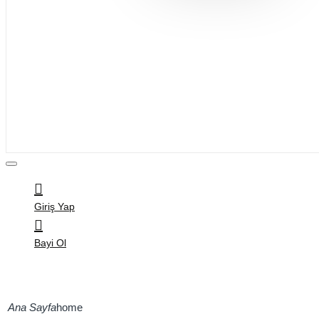
Bijuteri
Saç Aksesuarları
Kitap & Kırtasiye
Ev Yaşam
Oyuncak
Hırdavat
Tüm Ürünler
Giriş Yap
Bayi Ol
home